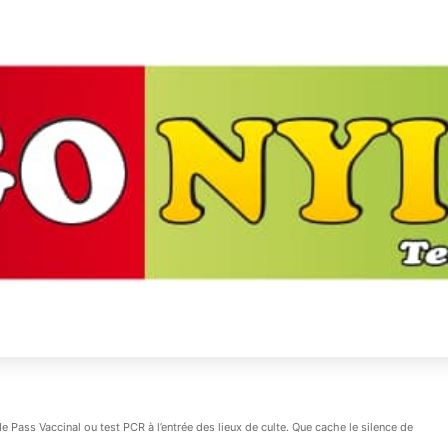
de Pass Vaccinal ou test PCR à l’entrée des lieux de culte. Que cache le silence de