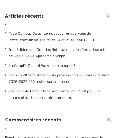
Articles récents
Togo Campus Days : Le nouveau rendez-vous de
l’excellence universitaire les 14 et 15 août au CETEF
1ère Édition des Grandes Retrouvailles des Ressortissants
de Kpélé Govié Apégamé / Sokpé
[LeCoupDeGuelle] Wow… quel peuple ?
Togo : 5 707 établissements privés autorisés pour la rentrée
2026-2027, 160 restés sur la touche
21e Foire de Lomé : Tarif préférentiel de -70 % pour les
jeunes et les femmes entrepreneures
Commentaires récents
Pupuk cair terbaik
dans
Togo | Verdict-procès : assassinat du