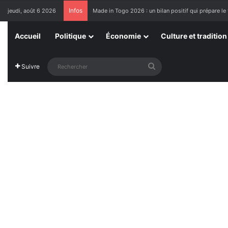
Infos
jeudi, août 6 2026
Made in Togo 2026 : un bilan positif qui prépare le 
Accueil
Politique
Économie
Culture et tradition
Rechercher
Suivre