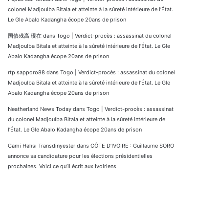
colonel Madjoulba Bitala et atteinte à la sûreté intérieure de l’État.
Le Gle Abalo Kadangha écope 20ans de prison
国債残高 現在
dans
Togo | Verdict-procès : assassinat du colonel
Madjoulba Bitala et atteinte à la sûreté intérieure de l’État. Le Gle
Abalo Kadangha écope 20ans de prison
rtp sapporo88
dans
Togo | Verdict-procès : assassinat du colonel
Madjoulba Bitala et atteinte à la sûreté intérieure de l’État. Le Gle
Abalo Kadangha écope 20ans de prison
Neatherland News Today
dans
Togo | Verdict-procès : assassinat
du colonel Madjoulba Bitala et atteinte à la sûreté intérieure de
l’État. Le Gle Abalo Kadangha écope 20ans de prison
Cami Halısı Transdinyester
dans
CÔTE D’IVOIRE : Guillaume SORO
annonce sa candidature pour les élections présidentielles
prochaines. Voici ce qu’il écrit aux Ivoiriens