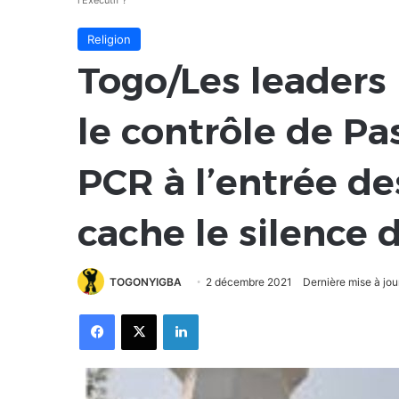
l’Exécutif ?
Religion
Togo/Les leaders 
le contrôle de Pa
PCR à l’entrée de
cache le silence d
TOGONYIGBA
2 décembre 2021
Dernière mise à jo
Facebook
X
Linkedin