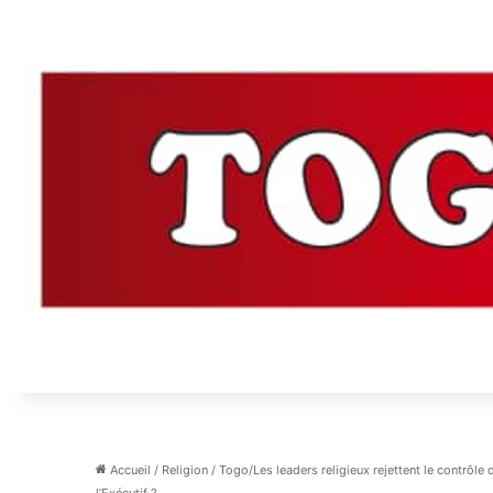
Accueil
/
Religion
/
Togo/Les leaders religieux rejettent le contrôle 