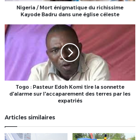
dans
une
Nigeria / Mort énigmatique du richissime
église
Kayode Badru dans une église céleste
céleste
Togo
:
Pasteur
Edoh
Komi
tire
la
sonnette
d'alarme
sur
Togo : Pasteur Edoh Komi tire la sonnette
l'accaparement
d'alarme sur l'accaparement des terres par les
des
expatriés
terres
par
Articles similaires
les
expatriés