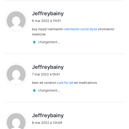
d
Jeffreybainy
i
6 mai 2022 à 11h51
t
buy liquid ivermectin
ivermectin covid dose
stromectol
:
medicine
chargement…
d
Jeffreybainy
i
7 mai 2022 à 0h01
t
best ed solution
cure for ed
ed medications
:
chargement…
d
Jeffreybainy
i
8 mai 2022 à 12h09
t