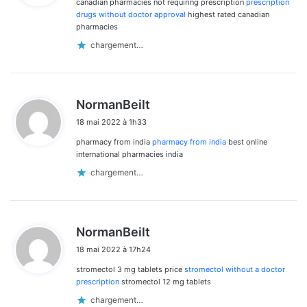
canadian pharmacies not requiring prescription
prescription
:
drugs without doctor approval
highest rated canadian
pharmacies
chargement…
d
NormanBeilt
i
18 mai 2022 à 1h33
t
pharmacy from india
pharmacy from india
best online
:
international pharmacies india
chargement…
d
NormanBeilt
i
18 mai 2022 à 17h24
t
stromectol 3 mg tablets price
stromectol without a doctor
:
prescription
stromectol 12 mg tablets
chargement…