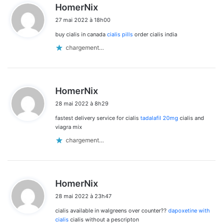
d
HomerNix
i
27 mai 2022 à 18h00
t
buy cialis in canada
cialis pills
order cialis india
:
chargement…
d
HomerNix
i
28 mai 2022 à 8h29
t
fastest delivery service for cialis
tadalafil 20mg
cialis and
:
viagra mix
chargement…
d
HomerNix
i
28 mai 2022 à 23h47
t
cialis available in walgreens over counter??
dapoxetine with
:
cialis
cialis without a pescripton