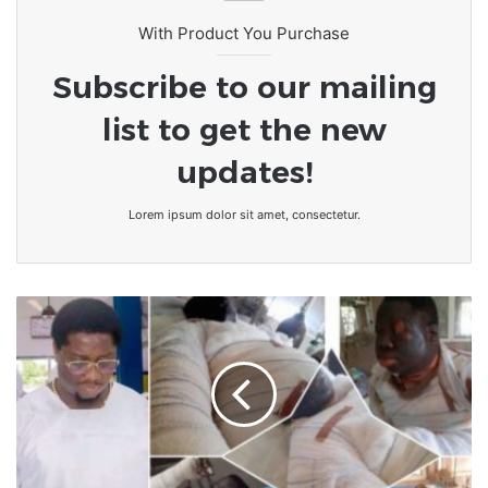
With Product You Purchase
Subscribe to our mailing
list to get the new
updates!
Lorem ipsum dolor sit amet, consectetur.
Nigeria
/
Mort
énigmatique
du
richissime
Kayode
Badru