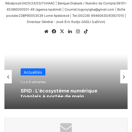
Récépissé:0425/24/03/11/HAAC | Banque:Orabank / Numéro de Compte:06101-
65386500501-49 (agence kpalimé) | Courriel:togonyigba@gmail.com | Boîte
postale:23BP90053539 Lomé Apédokoè | Tel:(00228) 99460630/93921010 |
Directeur Général : José-Éric Kodjo GAGLI (LeDivin)
Website
Facebook
X
Linkedin
Instagram
TikTok
Actualités
il y a 4 semaines
SPID : L’écosystème numérique
togolais à portée de main