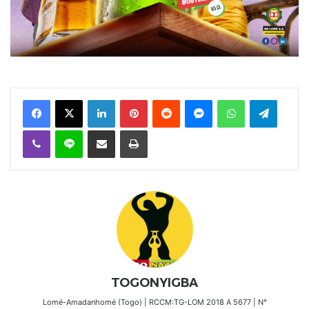
Facebook
X
Linkedin
Pinterest
Reddit
Messenger
WhatsApp
Telegra
Viber
Ligne
Partager par email
Imprimer
TOGONYIGBA
Lomé-Amadanhomé (Togo) | RCCM:TG-LOM 2018 A 5677 | N°