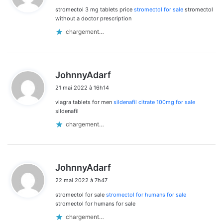
stromectol 3 mg tablets price
stromectol for sale
stromectol
:
without a doctor prescription
chargement…
d
JohnnyAdarf
i
21 mai 2022 à 16h14
t
viagra tablets for men
sildenafil citrate 100mg for sale
:
sildenafil
chargement…
d
JohnnyAdarf
i
22 mai 2022 à 7h47
t
stromectol for sale
stromectol for humans for sale
:
stromectol for humans for sale
chargement…