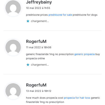
d
Jeffreybainy
i
10 mai 2022 à 1h55
t
prednisone prices
prednisone for sale
prednisone for dogs
:
chargement…
d
RogerfuM
i
11 mai 2022 à 18h06
t
generic finasteride 1mg no prescription
generic propecia
buy
:
propecia online
chargement…
d
RogerfuM
i
13 mai 2022 à 18h12
t
how much does propecia cost
propecia for hair loss
generic
:
finasteride 1mg no prescription