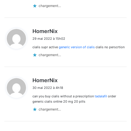
chargement…
d
HomerNix
i
29 mai 2022 à 15h02
t
cialis supr active
generic version of cialis
cialis no perscrtion
:
chargement…
d
HomerNix
i
30 mai 2022 à 4h18
t
can you buy cialis without a prescription
tadalafil
order
:
generic cialis online 20 mg 20 pills
chargement…