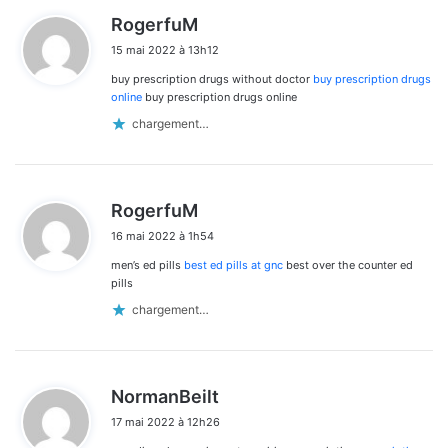
d
RogerfuM
i
15 mai 2022 à 13h12
t
buy prescription drugs without doctor
buy prescription drugs
:
online
buy prescription drugs online
chargement…
d
RogerfuM
i
16 mai 2022 à 1h54
t
men’s ed pills
best ed pills at gnc
best over the counter ed
:
pills
chargement…
d
NormanBeilt
i
17 mai 2022 à 12h26
t