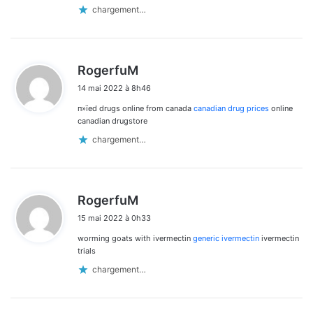
chargement…
d
RogerfuM
i
14 mai 2022 à 8h46
t
п»їed drugs online from canada
canadian drug prices
online
:
canadian drugstore
chargement…
d
RogerfuM
i
15 mai 2022 à 0h33
t
worming goats with ivermectin
generic ivermectin
ivermectin
:
trials
chargement…