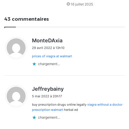
16 juillet 2025
43 commentaires
d
MonteDAxia
i
29 avril 2022 à 13h10
t
prices of viagra at walmart
:
chargement…
d
Jeffreybainy
i
5 mai 2022 à 20h17
t
buy prescription drugs online legally
viagra without a doctor
:
prescription walmart
herbal ed
chargement…