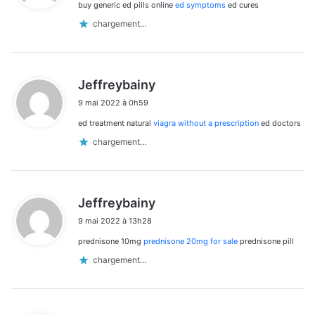
buy generic ed pills online
ed symptoms
ed cures
:
chargement…
d
Jeffreybainy
i
9 mai 2022 à 0h59
t
ed treatment natural
viagra without a prescription
ed doctors
:
chargement…
d
Jeffreybainy
i
9 mai 2022 à 13h28
t
prednisone 10mg
prednisone 20mg for sale
prednisone pill
:
chargement…