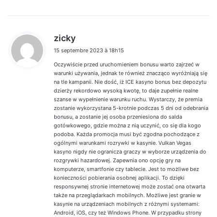
d
zicky
i
15 septembre 2023 à 18h15
t
Oczywiście przed uruchomieniem bonusu warto zajrzeć w
:
warunki używania, jednak te również znacząco wyróżniają się
na tle kampanii. Nie dość, iż ICE kasyno bonus bez depozytu
dzierży rekordowo wysoką kwotę, to daje zupełnie realne
szanse w wypełnienie warunku ruchu. Wystarczy, że premia
zostanie wykorzystana 5-krotnie podczas 5 dni od odebrania
bonusu, a zostanie jej osoba przeniesiona do salda
gotówkowego, gdzie można z nią uczynić, co się dla kogo
podoba. Każda promocja musi być zgodna pochodzące z
ogólnymi warunkami rozrywki w kasynie. Vulkan Vegas
kasyno nigdy nie ogranicza graczy w wyborze urządzenia do
rozgrywki hazardowej. Zapewnia ono opcję gry na
komputerze, smartfonie czy tablecie. Jest to możliwe bez
konieczności pobierania osobnej aplikacji. To dzięki
responsywnej stronie internetowej może zostać ona otwarta
także na przeglądarkach mobilnych. Możliwe jest granie w
kasynie na urządzeniach mobilnych z różnymi systemami:
Android, iOS, czy też Windows Phone. W przypadku strony