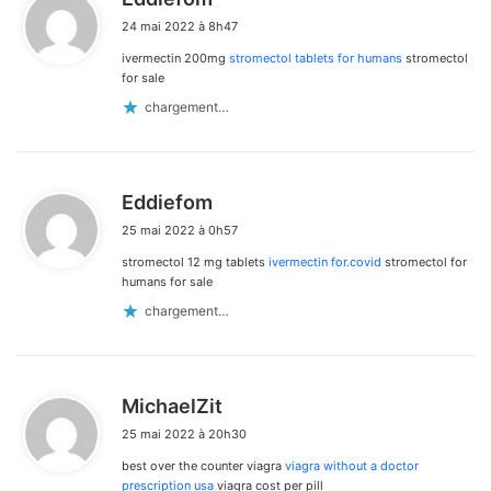
i
24 mai 2022 à 8h47
t
ivermectin 200mg
stromectol tablets for humans
stromectol
:
for sale
chargement…
d
Eddiefom
i
25 mai 2022 à 0h57
t
stromectol 12 mg tablets
ivermectin for.covid
stromectol for
:
humans for sale
chargement…
d
MichaelZit
i
25 mai 2022 à 20h30
t
best over the counter viagra
viagra without a doctor
:
prescription usa
viagra cost per pill