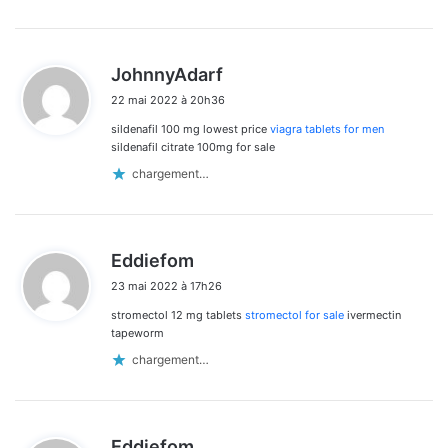
d
JohnnyAdarf
i
22 mai 2022 à 20h36
t
sildenafil 100 mg lowest price
viagra tablets for men
:
sildenafil citrate 100mg for sale
chargement…
d
Eddiefom
i
23 mai 2022 à 17h26
t
stromectol 12 mg tablets
stromectol for sale
ivermectin
:
tapeworm
chargement…
d
Eddiefom