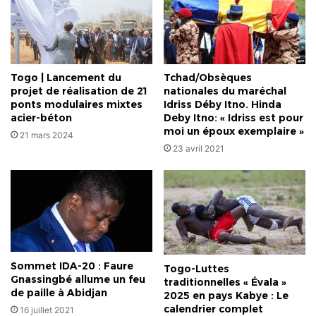
Togo | Lancement du
Tchad/Obsèques
projet de réalisation de 21
nationales du maréchal
ponts modulaires mixtes
Idriss Déby Itno. Hinda
acier-béton
Deby Itno: « Idriss est pour
moi un époux exemplaire »
21 mars 2024
23 avril 2021
Sommet IDA-20 : Faure
Togo-Luttes
Gnassingbé allume un feu
traditionnelles « Évala »
de paille à Abidjan
2025 en pays Kabye : Le
calendrier complet
16 juillet 2021