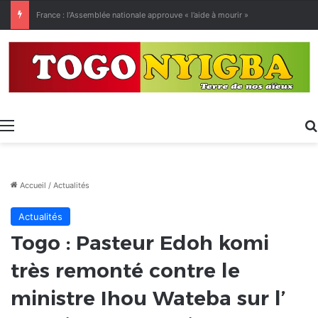
[LeCoupD’œil] Le chassé-croisé entre vacanciers de juillet et d’août a commencé.
Menu
Accueil
/
Actualités
Actualités
Togo : Pasteur Edoh komi
très remonté contre le
ministre Ihou Wateba sur l’