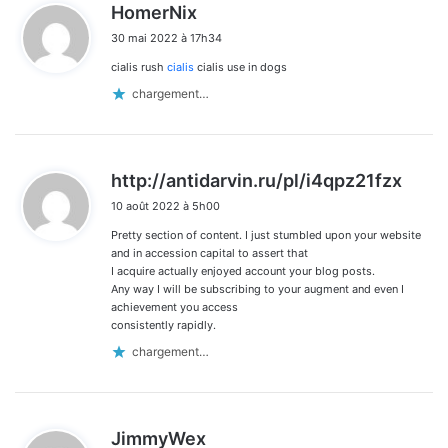
d
HomerNix
i
30 mai 2022 à 17h34
t
cialis rush
cialis
cialis use in dogs
:
chargement…
d
http://antidarvin.ru/pl/i4qpz21fzx
i
10 août 2022 à 5h00
t
Pretty section of content. I just stumbled upon your website
:
and in accession capital to assert that
I acquire actually enjoyed account your blog posts.
Any way I will be subscribing to your augment and even I
achievement you access
consistently rapidly.
chargement…
d
JimmyWex