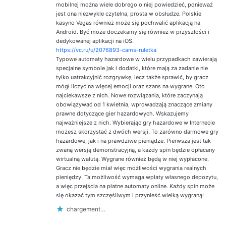
mobilnej można wiele dobrego o niej powiedzieć, ponieważ
jest ona niezwykle czytelna, prosta w obsłudze. Polskie
kasyno Vegas również może się pochwalić aplikacją na
Android. Być może doczekamy się również w przyszłości i
dedykowanej aplikacji na iOS.
https://vc.ru/u/2076893-cams-ruletka
Typowe automaty hazardowe w wielu przypadkach zawierają
specjalne symbole jak i dodatki, które mają za zadanie nie
tylko uatrakcyjnić rozgrywkę, lecz także sprawić, by gracz
mógł liczyć na więcej emocji oraz szans na wygrane. Oto
najciekawsze z nich. Nowe rozwiązania, które zaczynają
obowiązywać od 1 kwietnia, wprowadzają znaczące zmiany
prawne dotyczące gier hazardowych. Wskazujemy
najważniejsze z nich. Wybierając gry hazardowe w Internecie
możesz skorzystać z dwóch wersji. To zarówno darmowe gry
hazardowe, jak i na prawdziwe pieniądze. Pierwsza jest tak
zwaną wersją demonstracyjną, a każdy spin będzie opłacany
wirtualną walutą. Wygrane również będą w niej wypłacone.
Gracz nie będzie miał więc możliwości wygrania realnych
pieniędzy. Ta możliwość wymaga wpłaty własnego depozytu,
a więc przejścia na płatne automaty online. Każdy spin może
się okazać tym szczęśliwym i przynieść wielką wygraną!
chargement…