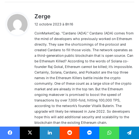
d
Zerge
i
12 octobre 2023 à 8h16
t
CoinMarketCap. “Cardano (ADA).” Cardano (ADA) comes from
:
the mind of developers who previously worked on Ethereum
directly. They saw the shortcomings of the protocol and
created Cardano to fill those voids. The network operates as
a third-generation public blockchain that is open source. Can
be Ethereum Killed? According to the words of Solana co-
founder Raj Gokal, Ethereum cannot be killed; it’s impossible.
Certainly, Solana, Cardano, and Polkadot are the top three
names in the Ethereum Killers battle inside the crypto
community. One of these count as a large slice of the crypto
market and are already in the top ten. But the Ethereum
ongoing makeover is promised to boost the speed of
transactions by over 7,000-fold, hitting 100,000 TPS,
according to the network’s founder Vitalik Buterin. The
upgrade will likely be released in June 2022. So developers
hope this will add additional security and scalability to the
blockchain than the existing Ethereum chain.
http://www.tvcoupon.co.kr/bbs/board.php?
bo_table=free&wr_id=45514
Facebook
X
Linkedin
Reddit
Messenger
WhatsApp
Telegram