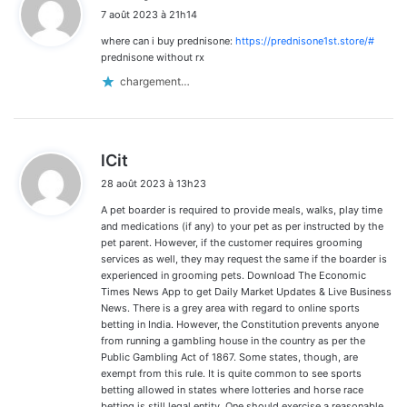
i
7 août 2023 à 21h14
t
where can i buy prednisone:
https://prednisone1st.store/#
:
prednisone without rx
chargement…
d
lCit
i
28 août 2023 à 13h23
t
A pet boarder is required to provide meals, walks, play time
:
and medications (if any) to your pet as per instructed by the
pet parent. However, if the customer requires grooming
services as well, they may request the same if the boarder is
experienced in grooming pets. Download The Economic
Times News App to get Daily Market Updates & Live Business
News. There is a grey area with regard to online sports
betting in India. However, the Constitution prevents anyone
from running a gambling house in the country as per the
Public Gambling Act of 1867. Some states, though, are
exempt from this rule. It is quite common to see sports
betting allowed in states where lotteries and horse race
betting is still legal entity. One should exercise a reasonable