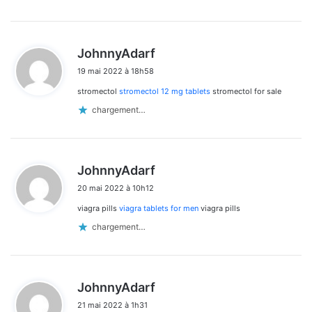
d
JohnnyAdarf
i
19 mai 2022 à 18h58
t
stromectol
stromectol 12 mg tablets
stromectol for sale
:
chargement…
d
JohnnyAdarf
i
20 mai 2022 à 10h12
t
viagra pills
viagra tablets for men
viagra pills
:
chargement…
d
JohnnyAdarf
i
21 mai 2022 à 1h31
t