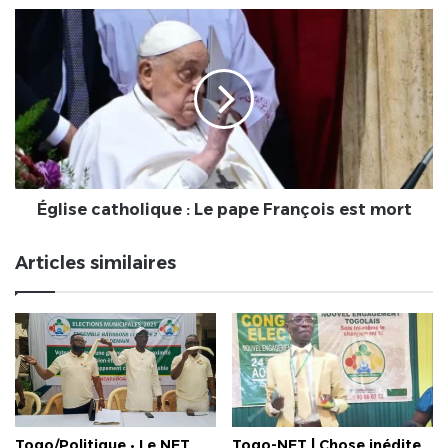
Église
catholique
:
Le
pape
François
est
mort
Église catholique : Le pape François est mort
Articles similaires
Togo/Politique • Le NET
Togo-NET | Chose inédite,