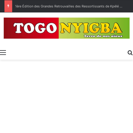
1ère Édition des Grandes Retrouvailles des Ressortissants de Kpélé Govié Apégamé / Sokpé
Menu