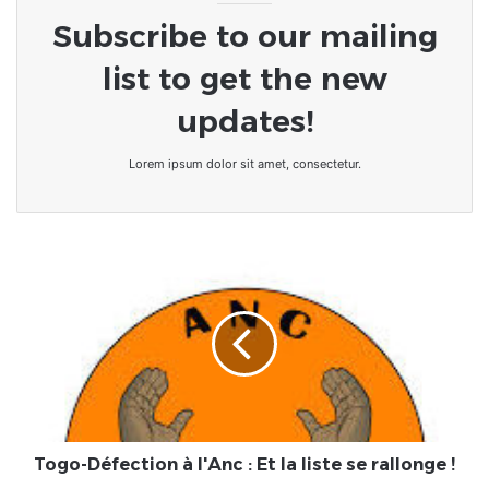
Subscribe to our mailing
list to get the new
updates!
Lorem ipsum dolor sit amet, consectetur.
Togo-
Défection
à
l'Anc
:
Et
la
liste
se
rallonge
Togo-Défection à l'Anc : Et la liste se rallonge !
!