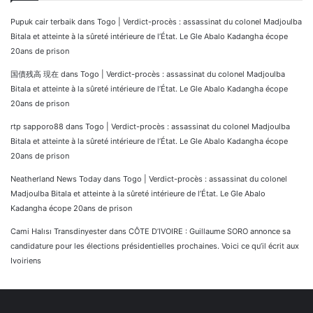
Pupuk cair terbaik
dans
Togo | Verdict-procès : assassinat du colonel Madjoulba
Bitala et atteinte à la sûreté intérieure de l’État. Le Gle Abalo Kadangha écope
20ans de prison
国債残高 現在
dans
Togo | Verdict-procès : assassinat du colonel Madjoulba
Bitala et atteinte à la sûreté intérieure de l’État. Le Gle Abalo Kadangha écope
20ans de prison
rtp sapporo88
dans
Togo | Verdict-procès : assassinat du colonel Madjoulba
Bitala et atteinte à la sûreté intérieure de l’État. Le Gle Abalo Kadangha écope
20ans de prison
Neatherland News Today
dans
Togo | Verdict-procès : assassinat du colonel
Madjoulba Bitala et atteinte à la sûreté intérieure de l’État. Le Gle Abalo
Kadangha écope 20ans de prison
Cami Halısı Transdinyester
dans
CÔTE D’IVOIRE : Guillaume SORO annonce sa
candidature pour les élections présidentielles prochaines. Voici ce qu’il écrit aux
Ivoiriens