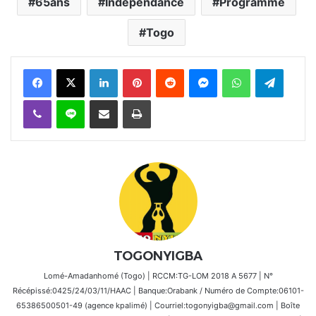
65ans
Indépendance
Programme
Togo
Facebook
X
Linkedin
Pinterest
Reddit
Messenger
WhatsApp
Telegra
Viber
Ligne
Partager par email
Imprimer
TOGONYIGBA
Lomé-Amadanhomé (Togo) | RCCM:TG-LOM 2018 A 5677 | N°
Récépissé:0425/24/03/11/HAAC | Banque:Orabank / Numéro de Compte:06101-
65386500501-49 (agence kpalimé) | Courriel:togonyigba@gmail.com | Boîte