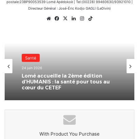
postale:23BP90053539 Lomé Apédokoè | Tel:(00228) 99460630/93921010 |
Directeur Général : José-Éric Kodjo GAGLI (LeDivin)
Website
Facebook
X
Linkedin
Instagram
TikTok
Nationale
31 mai 2026
CETEF Togo 2000 –
(FEST’IMMO/SOLARDAYZ : un franc
succès pour l’édition 2026 du Salon
de l’immobilier et de l’habitat
With Product You Purchase