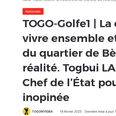
réalité. Togbui LANKLIVI 1er invite le Chef de l’État pour une visite ino
Nationale
TOGO-Golfe1 | La 
vivre ensemble e
du quartier de Bè
réalité. Togbui LA
Chef de l’État pou
inopinée
TOGONYIGBA
18 février 2025
Dernière mise à jour: 