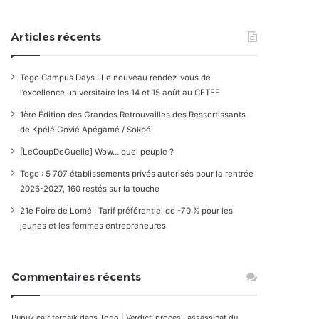
Articles récents
Togo Campus Days : Le nouveau rendez-vous de
l’excellence universitaire les 14 et 15 août au CETEF
1ère Édition des Grandes Retrouvailles des Ressortissants
de Kpélé Govié Apégamé / Sokpé
[LeCoupDeGuelle] Wow… quel peuple ?
Togo : 5 707 établissements privés autorisés pour la rentrée
2026-2027, 160 restés sur la touche
21e Foire de Lomé : Tarif préférentiel de -70 % pour les
jeunes et les femmes entrepreneures
Commentaires récents
Pupuk cair terbaik
dans
Togo | Verdict-procès : assassinat du