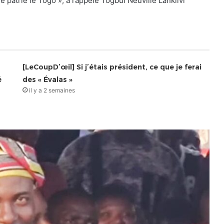
e patrie le Togo », a rappelé Togbui Neuville Lanklivi
[LeCoupD’œil] Si j’étais président, ce que je ferai
é
des « Évalas »
il y a 2 semaines