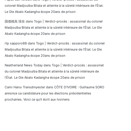
colonel Madjoulba Bitala et atteinte à la sûreté intérieure de l’État.
Le Gle Abalo Kadangha écope 20ans de prison
国債残高 現在
dans
Togo | Verdict-procès : assassinat du colonel
Madjoulba Bitala et atteinte à la sûreté intérieure de l’État. Le Gle
Abalo Kadangha écope 20ans de prison
rtp sapporo88
dans
Togo | Verdict-procès : assassinat du colonel
Madjoulba Bitala et atteinte à la sûreté intérieure de l’État. Le Gle
Abalo Kadangha écope 20ans de prison
Neatherland News Today
dans
Togo | Verdict-procès : assassinat
du colonel Madjoulba Bitala et atteinte à la sûreté intérieure de
l’État. Le Gle Abalo Kadangha écope 20ans de prison
Cami Halısı Transdinyester
dans
CÔTE D’IVOIRE : Guillaume SORO
annonce sa candidature pour les élections présidentielles
prochaines. Voici ce qu’il écrit aux Ivoiriens