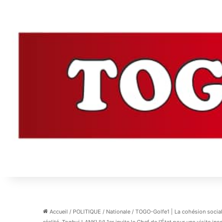
Accueil
/
POLITIQUE
/
Nationale
/
TOGO-Golfe1 | La cohésion sociale