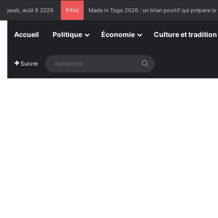
Infos
jeudi, août 6 2026
Made in Togo 2026 : un bilan positif qui prépare le 
Accueil
Politique
Économie
Culture et tradition
Rechercher
Suivre