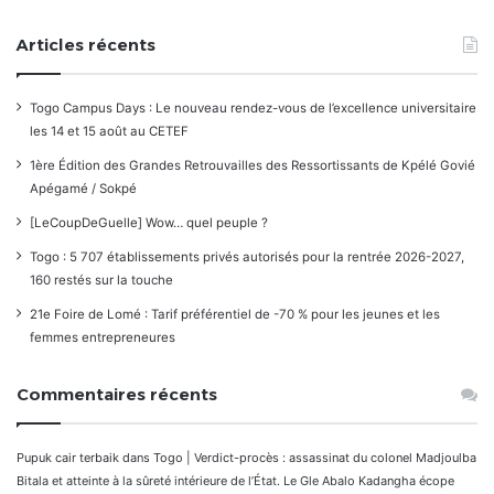
Articles récents
Togo Campus Days : Le nouveau rendez-vous de l’excellence universitaire
les 14 et 15 août au CETEF
1ère Édition des Grandes Retrouvailles des Ressortissants de Kpélé Govié
Apégamé / Sokpé
[LeCoupDeGuelle] Wow… quel peuple ?
Togo : 5 707 établissements privés autorisés pour la rentrée 2026-2027,
160 restés sur la touche
21e Foire de Lomé : Tarif préférentiel de -70 % pour les jeunes et les
femmes entrepreneures
Commentaires récents
Pupuk cair terbaik
dans
Togo | Verdict-procès : assassinat du colonel Madjoulba
Bitala et atteinte à la sûreté intérieure de l’État. Le Gle Abalo Kadangha écope