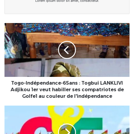
Lorem ipsum dolor sit amet, consectetur.
Togo-
Indépendance-
65ans
:
Togbui
LANKLIVI
Adjikou
1er
veut
habiller
Togo-Indépendance-65ans : Togbui LANKLIVI
ses
Adjikou 1er veut habiller ses compatriotes de
compatriotes
Golfe1 au couleur de l'indépendance
de
Golfe1
TOGO
au
•
couleur
27
de
avril
l'indépendance
1960