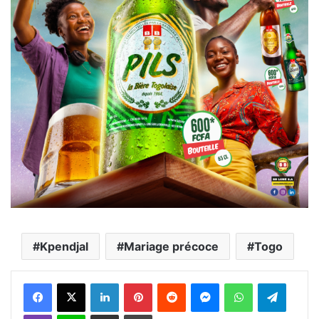
Kpendjal
Mariage précoce
Togo
Facebook
X
Linkedin
Pinterest
Reddit
Messenger
WhatsApp
Telegra
Viber
Ligne
Partager par email
Imprimer