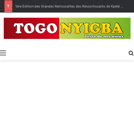
1ère Édition des Grandes Retrouvailles des Ressortissants de Kpélé Govié Apégamé / Sokpé
Menu