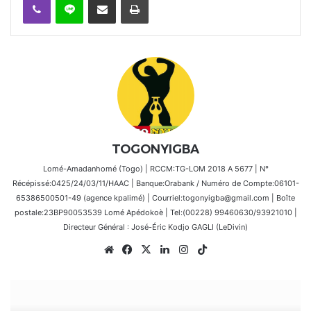
TOGONYIGBA
Lomé-Amadanhomé (Togo) | RCCM:TG-LOM 2018 A 5677 | N°
Récépissé:0425/24/03/11/HAAC | Banque:Orabank / Numéro de Compte:06101-
65386500501-49 (agence kpalimé) | Courriel:togonyigba@gmail.com | Boîte
postale:23BP90053539 Lomé Apédokoè | Tel:(00228) 99460630/93921010 |
Directeur Général : José-Éric Kodjo GAGLI (LeDivin)
Website
Facebook
X
Linkedin
Instagram
TikTok