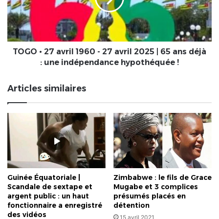
-
27
avril
2025
|
TOGO • 27 avril 1960 - 27 avril 2025 | 65 ans déjà
65
: une indépendance hypothéquée !
ans
déjà
Articles similaires
:
une
indépendance
hypothéquée
!
Guinée Équatoriale |
Zimbabwe : le fils de Grace
Scandale de sextape et
Mugabe et 3 complices
argent public : un haut
présumés placés en
fonctionnaire a enregistré
détention
des vidéos
15 avril 2021