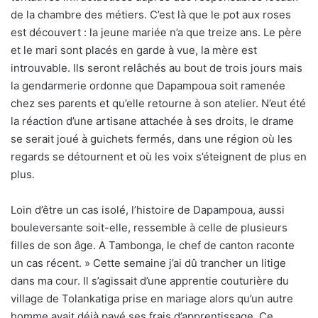
de la chambre des métiers. C’est là que le pot aux roses
est découvert : la jeune mariée n’a que treize ans. Le père
et le mari sont placés en garde à vue, la mère est
introuvable. Ils seront relâchés au bout de trois jours mais
la gendarmerie ordonne que Dapampoua soit ramenée
chez ses parents et qu’elle retourne à son atelier. N’eut été
la réaction d’une artisane attachée à ses droits, le drame
se serait joué à guichets fermés, dans une région où les
regards se détournent et où les voix s’éteignent de plus en
plus.
Loin d’être un cas isolé, l’histoire de Dapampoua, aussi
bouleversante soit-elle, ressemble à celle de plusieurs
filles de son âge. A Tambonga, le chef de canton raconte
un cas récent. » Cette semaine j’ai dû trancher un litige
dans ma cour. Il s’agissait d’une apprentie couturière du
village de Tolankatiga prise en mariage alors qu’un autre
homme avait déjà payé ses frais d’apprentissage. Ce