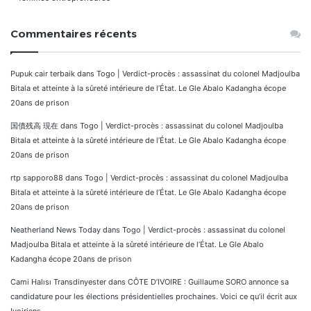
Commentaires récents
Pupuk cair terbaik
dans
Togo | Verdict-procès : assassinat du colonel Madjoulba
Bitala et atteinte à la sûreté intérieure de l’État. Le Gle Abalo Kadangha écope
20ans de prison
国債残高 現在
dans
Togo | Verdict-procès : assassinat du colonel Madjoulba
Bitala et atteinte à la sûreté intérieure de l’État. Le Gle Abalo Kadangha écope
20ans de prison
rtp sapporo88
dans
Togo | Verdict-procès : assassinat du colonel Madjoulba
Bitala et atteinte à la sûreté intérieure de l’État. Le Gle Abalo Kadangha écope
20ans de prison
Neatherland News Today
dans
Togo | Verdict-procès : assassinat du colonel
Madjoulba Bitala et atteinte à la sûreté intérieure de l’État. Le Gle Abalo
Kadangha écope 20ans de prison
Cami Halısı Transdinyester
dans
CÔTE D’IVOIRE : Guillaume SORO annonce sa
candidature pour les élections présidentielles prochaines. Voici ce qu’il écrit aux