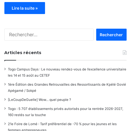
Lire la suite »
Rechercher :
Articles récents
Togo Campus Days : Le nouveau rendez-vous de l’excellence universitaire
les 14 et 15 août au CETEF
1ère Édition des Grandes Retrouvailles des Ressortissants de Kpélé Govié
Apégamé / Sokpé
[LeCoupDeGuelle] Wow… quel peuple ?
Togo : 5 707 établissements privés autorisés pour la rentrée 2026-2027,
160 restés sur la touche
21e Foire de Lomé : Tarif préférentiel de -70 % pour les jeunes et les
femmes entrepreneures