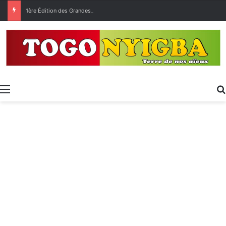
1ère Édition des Grandes Retrouvailles des Ressortissants de Kpélé Govié Apégamé / Sokpé
Menu