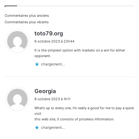
Navigation
Commentaires plus anciens
Commentaires plus récents
dans
d
toto79.org
i
les
6 octobre 2023 à 22h44
t
commentaires
It is the simplest option with markets on a win for either
:
opponent.
chargement…
d
Georgia
i
8 octobre 2023 à 1h11
t
What’s up to every one, it’s really a good for me to pay a quick
:
visit
this web site, it consists of priceless Information.
chargement…