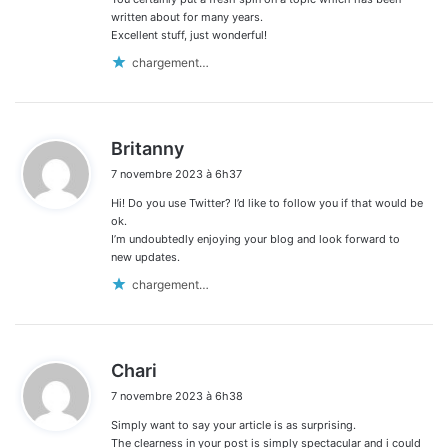
written about for many years.
Excellent stuff, just wonderful!
chargement…
d
Britanny
i
7 novembre 2023 à 6h37
t
Hi! Do you use Twitter? I’d like to follow you if that would be
:
ok.
I’m undoubtedly enjoying your blog and look forward to
new updates.
chargement…
d
Chari
i
7 novembre 2023 à 6h38
t
Simply want to say your article is as surprising.
:
The clearness in your post is simply spectacular and i could