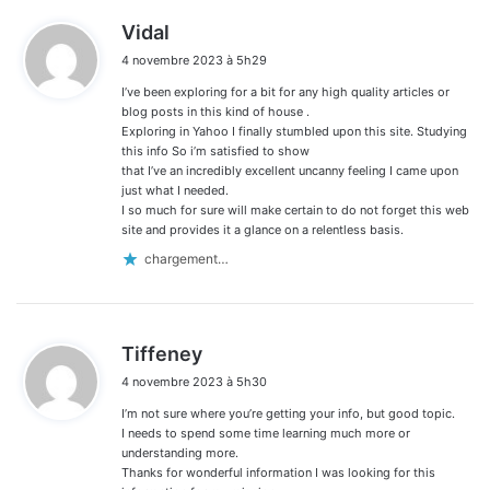
d
Vidal
i
4 novembre 2023 à 5h29
t
I’ve been exploring for a bit for any high quality articles or
:
blog posts in this kind of house .
Exploring in Yahoo I finally stumbled upon this site. Studying
this info So i’m satisfied to show
that I’ve an incredibly excellent uncanny feeling I came upon
just what I needed.
I so much for sure will make certain to do not forget this web
site and provides it a glance on a relentless basis.
chargement…
d
Tiffeney
i
4 novembre 2023 à 5h30
t
I’m not sure where you’re getting your info, but good topic.
:
I needs to spend some time learning much more or
understanding more.
Thanks for wonderful information I was looking for this