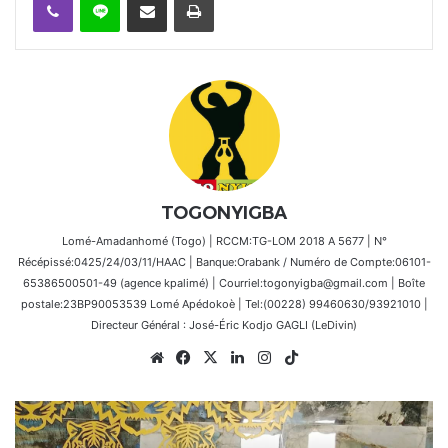
TOGONYIGBA
Lomé-Amadanhomé (Togo) | RCCM:TG-LOM 2018 A 5677 | N°
Récépissé:0425/24/03/11/HAAC | Banque:Orabank / Numéro de Compte:06101-
65386500501-49 (agence kpalimé) | Courriel:togonyigba@gmail.com | Boîte
postale:23BP90053539 Lomé Apédokoè | Tel:(00228) 99460630/93921010 |
Directeur Général : José-Éric Kodjo GAGLI (LeDivin)
Website
Facebook
X
Linkedin
Instagram
TikTok