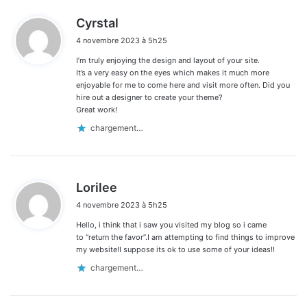
d
Cyrstal
i
4 novembre 2023 à 5h25
t
I’m truly enjoying the design and layout of your site.
:
It’s a very easy on the eyes which makes it much more
enjoyable for me to come here and visit more often. Did you
hire out a designer to create your theme?
Great work!
chargement…
d
Lorilee
i
4 novembre 2023 à 5h25
t
Hello, i think that i saw you visited my blog so i came
:
to “return the favor”.I am attempting to find things to improve
my website!I suppose its ok to use some of your ideas!!
chargement…