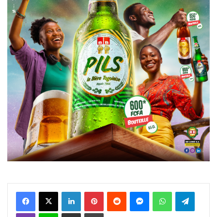
Facebook
X
Linkedin
Pinterest
Reddit
Messenger
WhatsApp
Telegra
Viber
Ligne
Partager par email
Imprimer