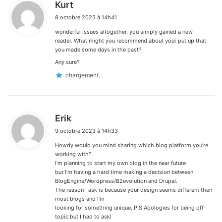
d
Kurt
i
8 octobre 2023 à 14h41
t
wonderful issues altogether, you simply gained a new
:
reader. What might you recommend about your put up that
you made some days in the past?
Any sure?
chargement…
d
Erik
i
9 octobre 2023 à 14h33
t
Howdy would you mind sharing which blog platform you’re
:
working with?
I’m planning to start my own blog in the near future
but I’m having a hard time making a decision between
BlogEngine/Wordpress/B2evolution and Drupal.
The reason I ask is because your design seems different then
most blogs and I’m
looking for something unique. P.S Apologies for being off-
topic but I had to ask!