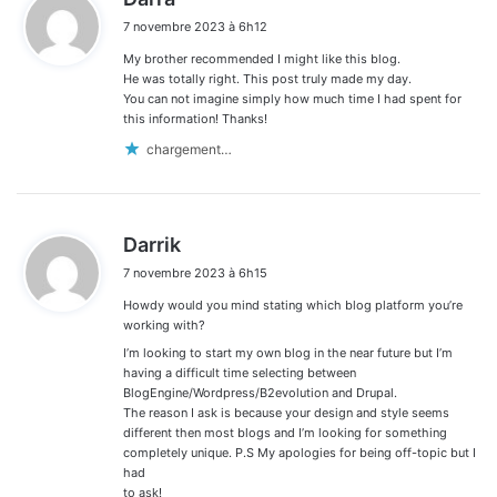
i
7 novembre 2023 à 6h12
t
My brother recommended I might like this blog.
:
He was totally right. This post truly made my day.
You can not imagine simply how much time I had spent for
this information! Thanks!
chargement…
d
Darrik
i
7 novembre 2023 à 6h15
t
Howdy would you mind stating which blog platform you’re
:
working with?
I’m looking to start my own blog in the near future but I’m
having a difficult time selecting between
BlogEngine/Wordpress/B2evolution and Drupal.
The reason I ask is because your design and style seems
different then most blogs and I’m looking for something
completely unique. P.S My apologies for being off-topic but I
had
to ask!