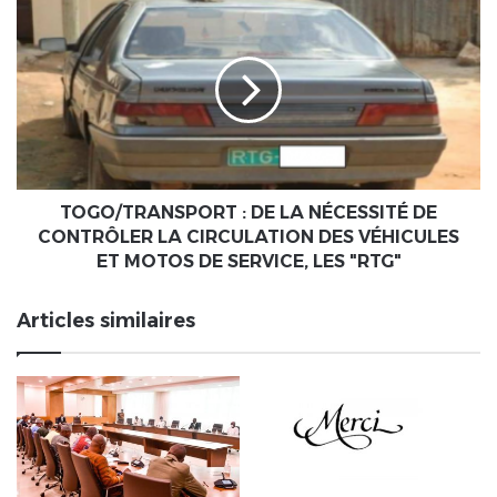
TOGO/TRANSPORT
strict
:
des
DE
mesures
LA
barrières
NÉCESSITÉ
et
DE
la
CONTRÔLER
mobilisation
LA
massive
CIRCULATION
pour
DES
TOGO/TRANSPORT : DE LA NÉCESSITÉ DE
la
VÉHICULES
CONTRÔLER LA CIRCULATION DES VÉHICULES
vaccination
ET
ET MOTOS DE SERVICE, LES "RTG"
et
MOTOS
la
DE
Articles similaires
prise
SERVICE,
de
LES
dose
"RTG"
de
rappel,
telles
que
dictées