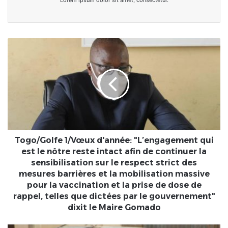
Lorem ipsum dolor sit amet, consectetur.
Togo/Golfe
1/Vœux
d'année:
"L’engagement
qui
est
le
nôtre
reste
intact
Togo/Golfe 1/Vœux d'année: "L’engagement qui
afin
est le nôtre reste intact afin de continuer la
de
sensibilisation sur le respect strict des
continuer
mesures barrières et la mobilisation massive
la
pour la vaccination et la prise de dose de
sensibilisation
rappel, telles que dictées par le gouvernement"
sur
dixit le Maire Gomado
le
respect