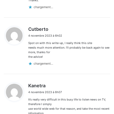
Thanks.
chargement…
d
Cutberto
i
4 novembre 2023 à 6h02
t
Spot on with this write-up, I really think this site
:
needs much more attention. I’ll probably be back again to see
more, thanks for
the advice!
chargement…
d
Kanetra
i
4 novembre 2023 à 6h07
t
It’s really very difficult in this busy life to listen news on TV,
:
therefore I simply
use world wide web for that reason, and take the most recent
information.