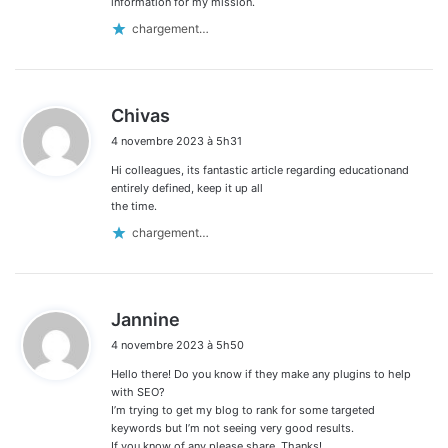
information for my mission.
chargement…
d
Chivas
i
4 novembre 2023 à 5h31
t
Hi colleagues, its fantastic article regarding educationand
:
entirely defined, keep it up all
the time.
chargement…
d
Jannine
i
4 novembre 2023 à 5h50
t
Hello there! Do you know if they make any plugins to help
:
with SEO?
I’m trying to get my blog to rank for some targeted
keywords but I’m not seeing very good results.
If you know of any please share. Thanks!