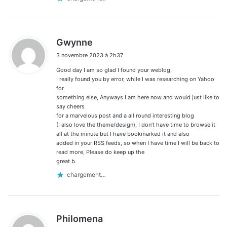
d
Gwynne
i
3 novembre 2023 à 2h37
t
Good day I am so glad I found your weblog,
:
I really found you by error, while I was researching on Yahoo
for
something else, Anyways I am here now and would just like to
say cheers
for a marvelous post and a all round interesting blog
(I also love the theme/design), I don’t have time to browse it
all at the minute but I have bookmarked it and also
added in your RSS feeds, so when I have time I will be back to
read more, Please do keep up the
great b.
chargement…
d
Philomena
i