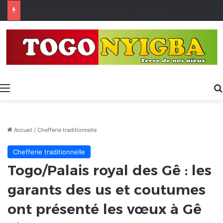
[LeCoupD’œil] Le chassé-croisé entre vacanciers de juillet et d’août a commencé.
Menu
Accueil
/
Chefferie traditionnelle
Chefferie traditionnelle
Togo/Palais royal des Gê : les
garants des us et coutumes
ont présenté les vœux à Gê