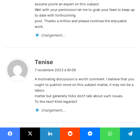
assume you’re an expert on this subject.
Well with your permission let me to grab your feed to keep up
to date with forthcoming
post. Thanks a million and please continue the enjoyable
work.
chargement…
d
Tenise
i
7 novembre 2023 à 6h39
t
A motivating discussion is worth comment. I believe that you
:
ought to publish more on this subject matter, it may not be a
taboo
matter but generally folks don’t talk about such issues.
To the next! Kind regards!!
chargement…
d
Erlin
Facebook
X
Linkedin
Reddit
Messenger
WhatsApp
Telegram