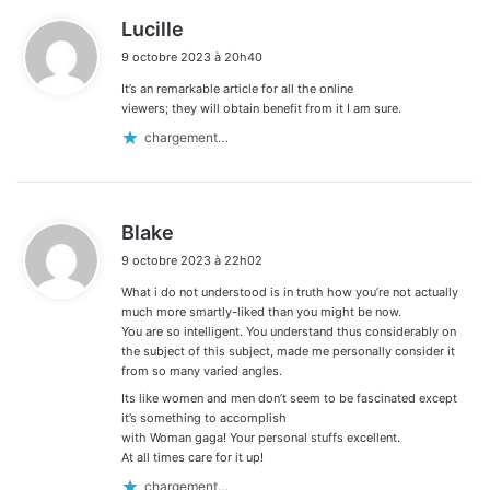
d
Lucille
i
9 octobre 2023 à 20h40
t
It’s an remarkable article for all the online
:
viewers; they will obtain benefit from it I am sure.
chargement…
d
Blake
i
9 octobre 2023 à 22h02
t
What i do not understood is in truth how you’re not actually
:
much more smartly-liked than you might be now.
You are so intelligent. You understand thus considerably on
the subject of this subject, made me personally consider it
from so many varied angles.
Its like women and men don’t seem to be fascinated except
it’s something to accomplish
with Woman gaga! Your personal stuffs excellent.
At all times care for it up!
chargement…