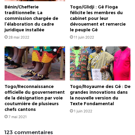
par
Bénin/Chefferie
Togo/Glidji : Gê Fioga
le
traditionnelle: La
félicite les membres du
gouvernement"
commission chargée de
cabinet pour leur
dixit
l’élaboration du cadre
dévouement et remercie
le
juridique installée
le peuple Gê
Maire
28 mai 2022
11 juin 2022
Gomado
Togo/Reconnaissance
Togo/Royaume des Gê : De
officielle du gouvernement
grandes innovations dans
de la désignation par voie
la nouvelle version du
coutumière de plusieurs
Texte Fondamental
chefs cantons
1 juin 2022
7 mai 2021
123 commentaires