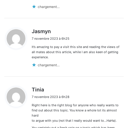
chargement…
d
Jasmyn
i
7 novembre 2023 à 6h25
t
It’s amazing to pay a visit this site and reading the views of
:
all mates about this article, while I am also keen of getting
experience.
chargement…
d
Tinia
i
7 novembre 2023 à 6h28
t
Right here is the right blog for anyone who really wants to
:
find out about this topic. You know a whole lot its almost
hard
to argue with you (not that I really would want to…HaHa).
You certainly put a fresh spin on a topic which has been