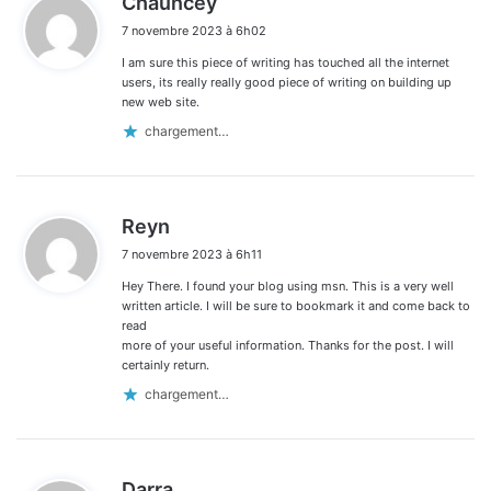
Chauncey
i
7 novembre 2023 à 6h02
t
I am sure this piece of writing has touched all the internet
:
users, its really really good piece of writing on building up
new web site.
chargement…
d
Reyn
i
7 novembre 2023 à 6h11
t
Hey There. I found your blog using msn. This is a very well
:
written article. I will be sure to bookmark it and come back to
read
more of your useful information. Thanks for the post. I will
certainly return.
chargement…
d
Darra