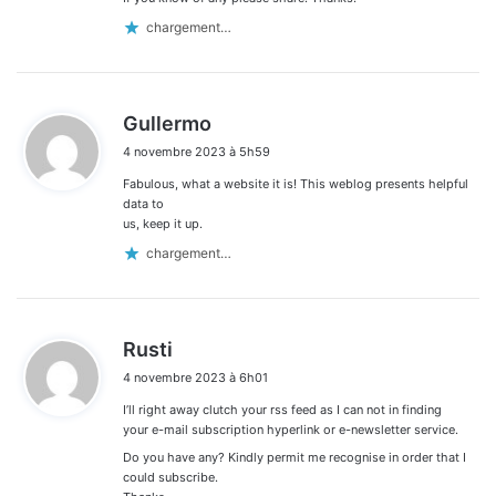
chargement…
d
Gullermo
i
4 novembre 2023 à 5h59
t
Fabulous, what a website it is! This weblog presents helpful
:
data to
us, keep it up.
chargement…
d
Rusti
i
4 novembre 2023 à 6h01
t
I’ll right away clutch your rss feed as I can not in finding
:
your e-mail subscription hyperlink or e-newsletter service.
Do you have any? Kindly permit me recognise in order that I
could subscribe.