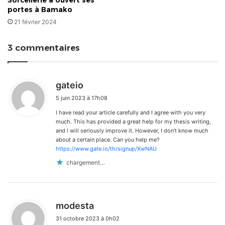
portes à Bamako
21 février 2024
3 commentaires
d
gateio
i
5 juin 2023 à 17h08
t
I have read your article carefully and I agree with you very
:
much. This has provided a great help for my thesis writing,
and I will seriously improve it. However, I don’t know much
about a certain place. Can you help me?
https://www.gate.io/th/signup/XwNAU
chargement…
d
modesta
i
31 octobre 2023 à 0h02
t