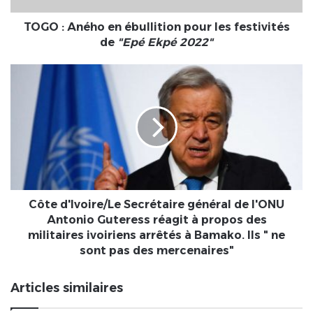
de
"Epé
TOGO : Aného en ébullition pour les festivités
Ekpé
de
"Epé Ekpé 2022"
2022"
Côte
d'Ivoire/Le
Secrétaire
général
de
l'ONU
Antonio
Guteress
réagit
à
Côte d'Ivoire/Le Secrétaire général de l'ONU
propos
Antonio Guteress réagit à propos des
des
militaires ivoiriens arrêtés à Bamako. Ils " ne
militaires
sont pas des mercenaires"
ivoiriens
arrêtés
Articles similaires
à
Bamako.