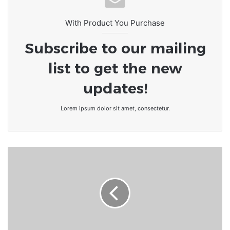
l’hommage inédit à Eugène ATIGAN-
AMETI
With Product You Purchase
Subscribe to our mailing
list to get the new
updates!
Lorem ipsum dolor sit amet, consectetur.
TOGO
:
Aného
en
ébullition
pour
les
festivités