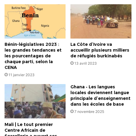
Ils
"
ne
sont
pas
des
mercenaires"
Bénin-législatives 2023 :
La Côte d’Ivoire va
les grandes tendances et
accueillir plusieurs milliers
les pourcentages de
de réfugiés burkinabés
chaque parti, selon la
13 avril 2023
CENA
11 janvier 2023
Ghana • Les langues
locales deviennent langue
principale d’enseignement
dans les écoles de base
7 novembre 2025
Mali | Le tout premier
Centre Africain de
Sorcellerie a ouvert ses