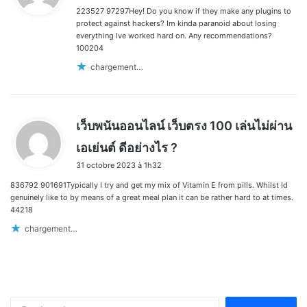
223527 97297Hey! Do you know if they make any plugins to
:
protect against hackers? Im kinda paranoid about losing
everything Ive worked hard on. Any recommendations?
100204
chargement…
เว็บพนันออนไลน์ เว็บตรง 100 เล่นไม่ผ่าน
d
เอเย่นต์ ดีอย่างไร ?
i
31 octobre 2023 à 1h32
t
836792 901691Typically I try and get my mix of Vitamin E from pills. Whilst Id
:
genuinely like to by means of a great meal plan it can be rather hard to at times.
44218
chargement…
Rechercher :