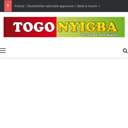
France : l’Assemblée nationale approuve « l’aide à mourir »
Menu