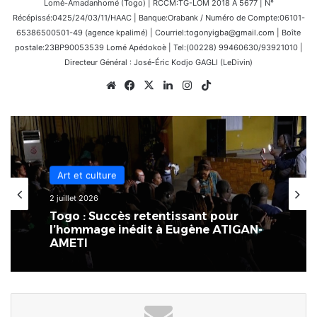
Lomé-Amadanhomé (Togo) | RCCM:TG-LOM 2018 A 5677 | N°
Récépissé:0425/24/03/11/HAAC | Banque:Orabank / Numéro de Compte:06101-
65386500501-49 (agence kpalimé) | Courriel:togonyigba@gmail.com | Boîte
postale:23BP90053539 Lomé Apédokoè | Tel:(00228) 99460630/93921010 |
Directeur Général : José-Éric Kodjo GAGLI (LeDivin)
Website
Facebook
X
Linkedin
Instagram
TikTok
Afrique
Art et culture
25 mai 2026
Bénin : Romuald Wadagni prend
2 juillet 2026
officiellement les rênes du pays
Togo : Succès retentissant pour