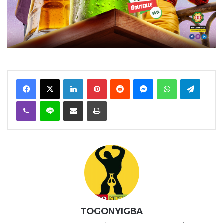
Facebook
X
Linkedin
Pinterest
Reddit
Messenger
WhatsApp
Telegra
Viber
Ligne
Partager par email
Imprimer
TOGONYIGBA