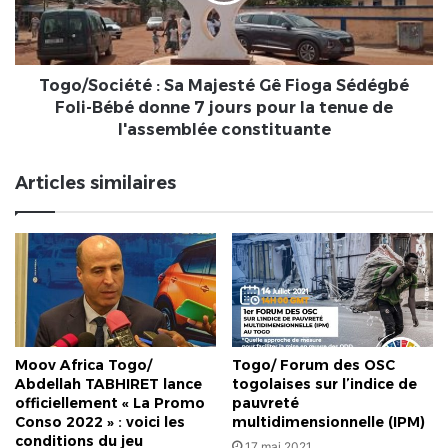
recommande
Sédégbé
des
Foli-
pistes
Bébé
de
donne
Togo/Société : Sa Majesté Gê Fioga Sédégbé
solutions
7
Foli-Bébé donne 7 jours pour la tenue de
pour
jours
l'assemblée constituante
une
pour
sortie
la
Articles similaires
de
tenue
crise
de
l'assemblée
constituante
Moov Africa Togo/
Togo/ Forum des OSC
Abdellah TABHIRET lance
togolaises sur l’indice de
officiellement « La Promo
pauvreté
Conso 2022 » : voici les
multidimensionnelle (IPM)
conditions du jeu
17 mai 2021