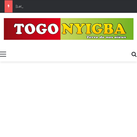
[LeCoupD’œil] Le chassé-croisé entre vacanciers de juillet et d’août a commencé.
Menu