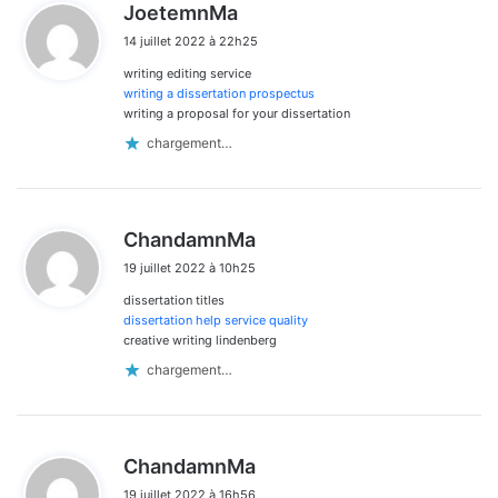
d
JoetemnMa
i
14 juillet 2022 à 22h25
t
writing editing service
:
writing a dissertation prospectus
writing a proposal for your dissertation
chargement…
d
ChandamnMa
i
19 juillet 2022 à 10h25
t
dissertation titles
:
dissertation help service quality
creative writing lindenberg
chargement…
d
ChandamnMa
i
19 juillet 2022 à 16h56