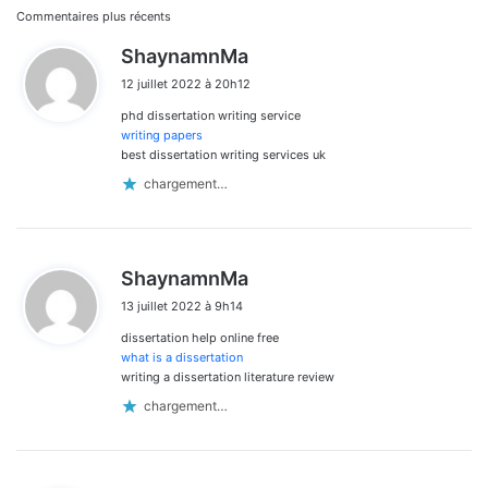
Navigation
Commentaires plus récents
d
ShaynamnMa
dans
i
12 juillet 2022 à 20h12
t
les
phd dissertation writing service
:
commentaires
writing papers
best dissertation writing services uk
chargement…
d
ShaynamnMa
i
13 juillet 2022 à 9h14
t
dissertation help online free
:
what is a dissertation
writing a dissertation literature review
chargement…