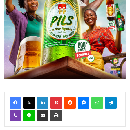
Facebook
X
Linkedin
Pinterest
Reddit
Messenger
WhatsApp
Telegra
Viber
Ligne
Partager par email
Imprimer