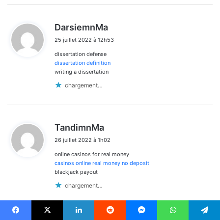
d
DarsiemnMa
i
25 juillet 2022 à 12h53
t
dissertation defense
:
dissertation definition
writing a dissertation
chargement…
d
TandimnMa
i
26 juillet 2022 à 1h02
t
online casinos for real money
:
casinos online real money no deposit
blackjack payout
chargement…
Facebook
X
Linkedin
Reddit
Messenger
WhatsApp
Telegram