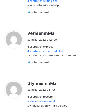
:
dissertation writing tips
nursing dissertation help
chargement…
d
VerieemnMa
i
22 juillet 2022 à 12h00
t
dissertation express
:
dissertation crossword clue
18 month doctorate without dissertation
chargement…
d
GlynnismnMa
i
23 juillet 2022 à 5h05
t
dissertation research
:
uf dissertation format
law dissertation writing service