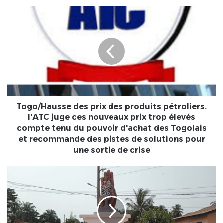
Togo/Hausse
des
prix
des
produits
pétroliers.
l'ATC
juge
ces
nouveaux
Togo/Hausse des prix des produits pétroliers.
prix
l'ATC juge ces nouveaux prix trop élevés
trop
compte tenu du pouvoir d'achat des Togolais
élevés
et recommande des pistes de solutions pour
compte
une sortie de crise
tenu
du
Togo/Société
pouvoir
:
d'achat
Sa
des
Majesté
Togolais
Gê
et
Fioga