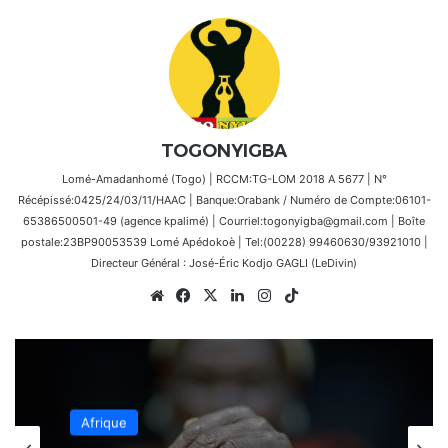
TOGONYIGBA
Lomé-Amadanhomé (Togo) | RCCM:TG-LOM 2018 A 5677 | N°
Récépissé:0425/24/03/11/HAAC | Banque:Orabank / Numéro de Compte:06101-
65386500501-49 (agence kpalimé) | Courriel:togonyigba@gmail.com | Boîte
postale:23BP90053539 Lomé Apédokoè | Tel:(00228) 99460630/93921010 |
Directeur Général : José-Éric Kodjo GAGLI (LeDivin)
Website
Facebook
X
Linkedin
Instagram
TikTok
Afrique