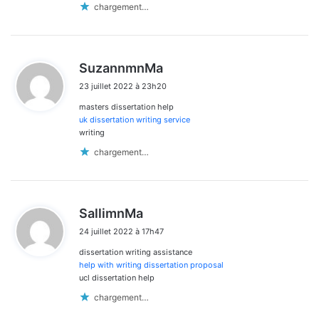
chargement…
d
SuzannmnMa
i
23 juillet 2022 à 23h20
t
masters dissertation help
:
uk dissertation writing service
writing
chargement…
d
SallimnMa
i
24 juillet 2022 à 17h47
t
dissertation writing assistance
:
help with writing dissertation proposal
ucl dissertation help
chargement…