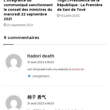
L’intégralité du
Togo | Présidence de la
communiqué sanctionnant
République : La Première
le conseil des ministres du
de Savi de Tové
mercredi 22 septembre
16 juillet 2025
2021
23 septembre 2021
9 commentaires
d
Itadori death
i
31 août 2023 à 8h25
t
voli olimpiade hello my website is
kontol ter
:
chargement…
d
棉子 勇气
i
31 août 2023 à 8h25
t