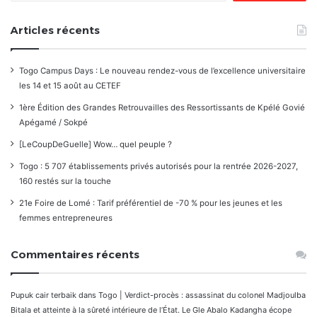
Articles récents
Togo Campus Days : Le nouveau rendez-vous de l’excellence universitaire
les 14 et 15 août au CETEF
1ère Édition des Grandes Retrouvailles des Ressortissants de Kpélé Govié
Apégamé / Sokpé
[LeCoupDeGuelle] Wow… quel peuple ?
Togo : 5 707 établissements privés autorisés pour la rentrée 2026-2027,
160 restés sur la touche
21e Foire de Lomé : Tarif préférentiel de -70 % pour les jeunes et les
femmes entrepreneures
Commentaires récents
Pupuk cair terbaik
dans
Togo | Verdict-procès : assassinat du colonel Madjoulba
Bitala et atteinte à la sûreté intérieure de l’État. Le Gle Abalo Kadangha écope