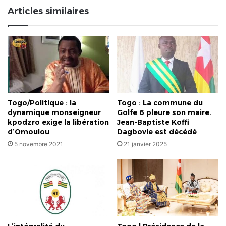
condamné
Articles similaires
pour
"corruption
de
la
jeunesse"
Togo/Politique : la
Togo : La commune du
dynamique monseigneur
Golfe 6 pleure son maire.
kpodzro exige la libération
Jean-Baptiste Koffi
d’Omoulou
Dagbovie est décédé
5 novembre 2021
21 janvier 2025