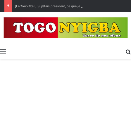
[LeCoupD’œil] Si j’étais président, ce que je ferai des « Évalas »
Menu