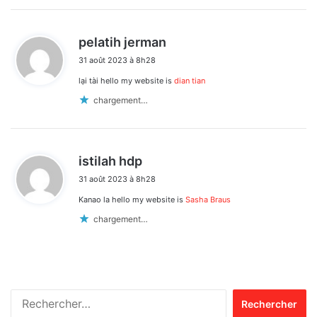
d
pelatih jerman
i
31 août 2023 à 8h28
t
lại tài hello my website is
dian tian
:
chargement…
d
istilah hdp
i
31 août 2023 à 8h28
t
Kanao la hello my website is
Sasha Braus
:
chargement…
Rechercher :