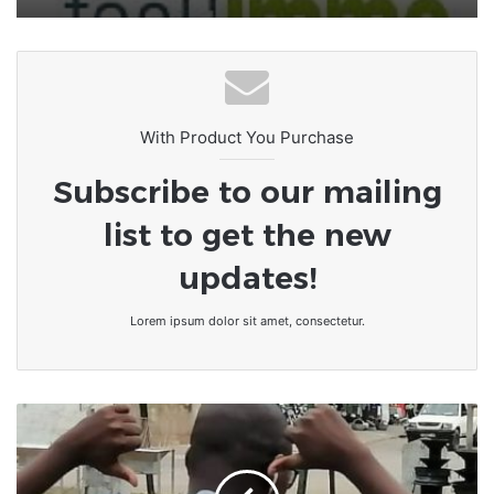
With Product You Purchase
Subscribe to our mailing
list to get the new
updates!
Lorem ipsum dolor sit amet, consectetur.
Togo/Média
:
l'UPF
Togo