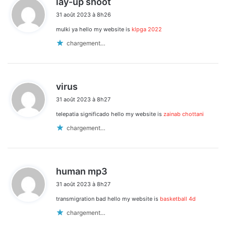
lay-up shoot
i
31 août 2023 à 8h26
t
mulki ya hello my website is
klpga 2022
:
chargement…
d
virus
i
31 août 2023 à 8h27
t
telepatia significado hello my website is
zainab chottani
:
chargement…
d
human mp3
i
31 août 2023 à 8h27
t
transmigration bad hello my website is
basketball 4d
:
chargement…