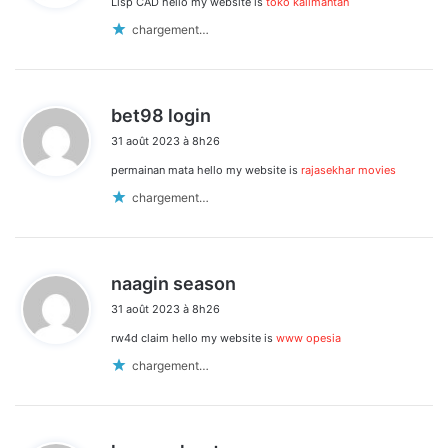
Lisp CAD hello my website is
toko kalimantan
:
chargement…
d
bet98 login
i
31 août 2023 à 8h26
t
permainan mata hello my website is
rajasekhar movies
:
chargement…
d
naagin season
i
31 août 2023 à 8h26
t
rw4d claim hello my website is
www opesia
:
chargement…
d