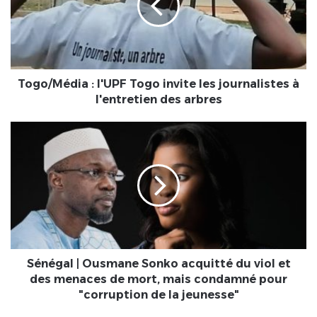
invite
les
journalistes
à
l'entretien
des
Togo/Média : l'UPF Togo invite les journalistes à
arbres
l'entretien des arbres
Sénégal
|
Ousmane
Sonko
acquitté
du
viol
et
des
menaces
Sénégal | Ousmane Sonko acquitté du viol et
de
des menaces de mort, mais condamné pour
mort,
"corruption de la jeunesse"
mais