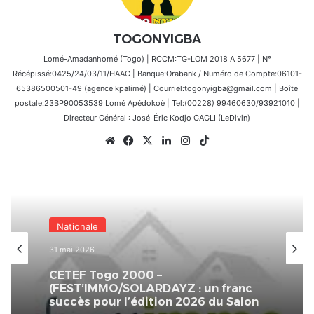
TOGONYIGBA
Lomé-Amadanhomé (Togo) | RCCM:TG-LOM 2018 A 5677 | N°
Récépissé:0425/24/03/11/HAAC | Banque:Orabank / Numéro de Compte:06101-
65386500501-49 (agence kpalimé) | Courriel:togonyigba@gmail.com | Boîte
postale:23BP90053539 Lomé Apédokoè | Tel:(00228) 99460630/93921010 |
Directeur Général : José-Éric Kodjo GAGLI (LeDivin)
Website
Facebook
X
Linkedin
Instagram
TikTok
Nationale
31 mai 2026
CETEF Togo 2000 –
(FEST’IMMO/SOLARDAYZ : un franc
succès pour l’édition 2026 du Salon
de l’immobilier et de l’habitat