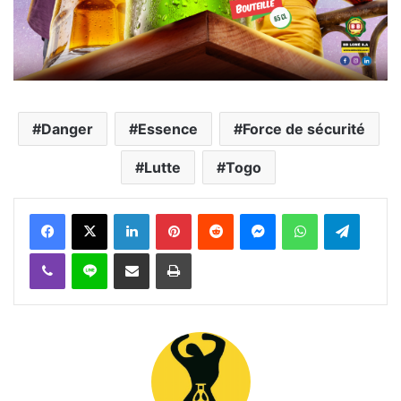
Danger
Essence
Force de sécurité
Lutte
Togo
Facebook
X
Linkedin
Pinterest
Reddit
Messenger
WhatsApp
Telegra
Viber
Ligne
Partager par email
Imprimer