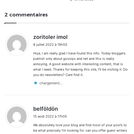
2 commentaires
d
zoritoler imol
i
8 juillet 2022 à 19h55
t
Hiya, I am really glad I have found this info. Today bloggers
:
publish only about gossips and net and this is really
annoying. A good website with interesting content, that is
what I need. Thanks for keeping this site, I’ll be visiting it. Do
you do newsletters? Cant find it.
chargement…
d
belföldön
i
15 août 2022 à 17h05
t
We absolutely love your blog and find most of your post’s to
:
be what precisely I’m looking for. can you offer guest writers