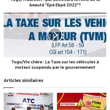
Ekpé
beauté "Epé Ekpé 2022"?
2022"?
Togo/Vie
chère
:
La
Taxe
sur
les
véhicules
à
moteur
Togo/Vie chère : La Taxe sur les véhicules à
suspendu
moteur suspendu par le gouvernement
par
le
Articles similaires
gouvernement