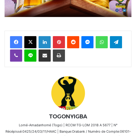
Facebook
X
Linkedin
Pinterest
Reddit
Messenger
WhatsApp
Telegra
Viber
Ligne
Partager par email
Imprimer
TOGONYIGBA
Lomé-Amadanhomé (Togo) | RCCM:TG-LOM 2018 A 5677 | N°
Récépissé:0425/24/03/11/HAAC | Banque:Orabank / Numéro de Compte:06101-