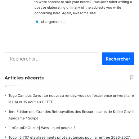
to write content to suit your needs? I wouldn’t mind writing a
post or elaborating on many of the subjects you write
concerning here. Again, awesome site!
chargement…
Rechercher :
Articles récents
Togo Campus Days : Le nouveau rendez-vous de l’excellence universitaire
les 14 et 15 août au CETEF
1ère Édition des Grandes Retrouvailles des Ressortissants de Kpélé Govié
Apégamé / Sokpé
[LeCoupDeGuelle] Wow… quel peuple ?
Togo : 5 707 établissements privés autorisés pour la rentrée 2026-2027,