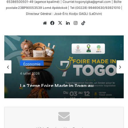
65386500501-49 (agence kpalimé) | Courriel:togonyigba@gmail.com | Boîte
postale:23BP90053539 Lomé Apédokoè | Tel:(00228) 99460630/93921010 |
Directeur Général : José-Éric Kodjo GAGLI (LeDivin)
Website
Facebook
X
Linkedin
Instagram
TikTok
Économie
4 juillet 2026
La 7ème Foire Made in Togo au
CETEF Togo 2000 bat déjà son plein