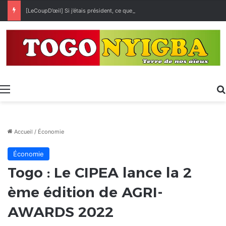
[LeCoupD’œil] Si j’étais président, ce que je ferai des « Évalas »
Menu
Accueil
/
Économie
Économie
Togo : Le CIPEA lance la 2
ème édition de AGRI-
AWARDS 2022