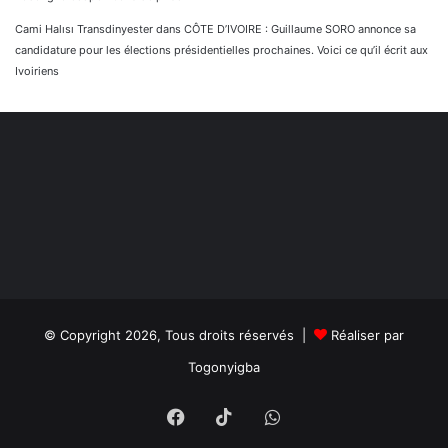
Cami Halısı Transdinyester
dans
CÔTE D’IVOIRE : Guillaume SORO annonce sa
candidature pour les élections présidentielles prochaines. Voici ce qu’il écrit aux
Ivoiriens
© Copyright 2026, Tous droits réservés |
Réaliser par
Togonyigba
Facebook
TikTok
WhatsApp