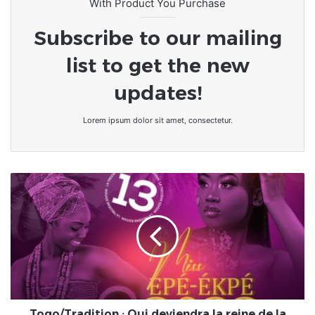
With Product You Purchase
Subscribe to our mailing
list to get the new
updates!
Lorem ipsum dolor sit amet, consectetur.
Togo/Tradition
:
Qui
deviendra
la
reine
de
la
beauté
"Epé
Togo/Tradition : Qui deviendra la reine de la