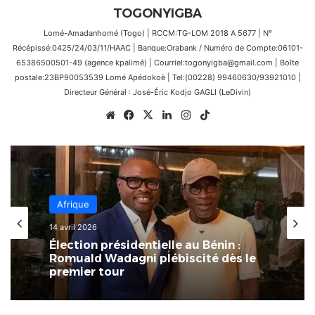
TOGONYIGBA
Lomé-Amadanhomé (Togo) | RCCM:TG-LOM 2018 A 5677 | N°
Récépissé:0425/24/03/11/HAAC | Banque:Orabank / Numéro de Compte:06101-
65386500501-49 (agence kpalimé) | Courriel:togonyigba@gmail.com | Boîte
postale:23BP90053539 Lomé Apédokoè | Tel:(00228) 99460630/93921010 |
Directeur Général : José-Éric Kodjo GAGLI (LeDivin)
Website
Facebook
X
Linkedin
Instagram
TikTok
Afrique
14 avril 2026
Élection présidentielle au Bénin :
Romuald Wadagni plébiscité dès le
premier tour