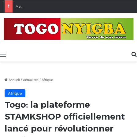
Made in Togo 2026 : un bilan positif qui prépare le terrain pour la Foire Internationale de Lomé
Menu
Accueil
/
Actualités
/
Afrique
Afrique
Togo: la plateforme
STAMKSHOP officiellement
lancé pour révolutionner