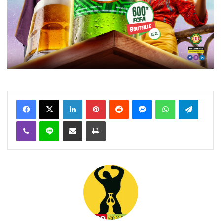
Facebook
X
Linkedin
Pinterest
Reddit
Messenger
WhatsApp
Telegra
Viber
Ligne
Partager par email
Imprimer