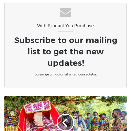
With Product You Purchase
Subscribe to our mailing
list to get the new
updates!
Lorem ipsum dolor sit amet, consectetur.
Bénin
|
Les
Vodun
Days
Ouidah