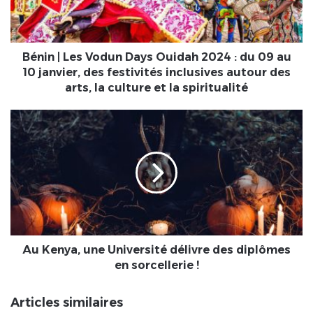
2024
:
du
09
Bénin | Les Vodun Days Ouidah 2024 : du 09 au
au
10 janvier, des festivités inclusives autour des
10
arts, la culture et la spiritualité
janvier,
des
Au
festivités
Kenya,
inclusives
une
autour
Université
des
délivre
arts,
des
la
diplômes
culture
en
et
sorcellerie
la
!
Au Kenya, une Université délivre des diplômes
spiritualité
en sorcellerie !
Articles similaires