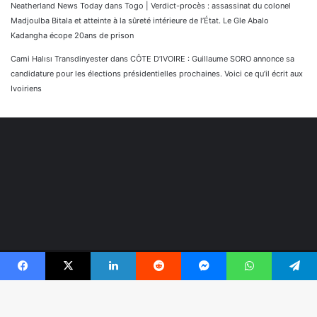
Neatherland News Today
dans
Togo | Verdict-procès : assassinat du colonel
Madjoulba Bitala et atteinte à la sûreté intérieure de l’État. Le Gle Abalo
Kadangha écope 20ans de prison
Cami Halısı Transdinyester
dans
CÔTE D’IVOIRE : Guillaume SORO annonce sa
candidature pour les élections présidentielles prochaines. Voici ce qu’il écrit aux
Ivoiriens
© Copyright 2026, Tous droits réservés |
Réaliser par
Facebook
X
Linkedin
Reddit
Messenger
WhatsApp
Telegram
Togonyigba