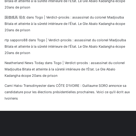
Bitala et atteinte à la sûreté intérieure de l’État. Le Gle Abalo Kadangha écope
20ans de prison
国債残高 現在
dans
Togo | Verdict-procès : assassinat du colonel Madjoulba
Bitala et atteinte à la sûreté intérieure de l’État. Le Gle Abalo Kadangha écope
20ans de prison
rtp sapporo88
dans
Togo | Verdict-procès : assassinat du colonel Madjoulba
Bitala et atteinte à la sûreté intérieure de l’État. Le Gle Abalo Kadangha écope
20ans de prison
Neatherland News Today
dans
Togo | Verdict-procès : assassinat du colonel
Madjoulba Bitala et atteinte à la sûreté intérieure de l’État. Le Gle Abalo
Kadangha écope 20ans de prison
Cami Halısı Transdinyester
dans
CÔTE D’IVOIRE : Guillaume SORO annonce sa
candidature pour les élections présidentielles prochaines. Voici ce qu’il écrit aux
Ivoiriens