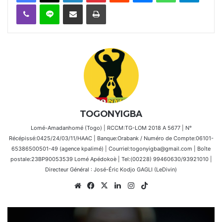
Viber
Ligne
Partager par email
Imprimer
TOGONYIGBA
Lomé-Amadanhomé (Togo) | RCCM:TG-LOM 2018 A 5677 | N°
Récépissé:0425/24/03/11/HAAC | Banque:Orabank / Numéro de Compte:06101-
65386500501-49 (agence kpalimé) | Courriel:togonyigba@gmail.com | Boîte
postale:23BP90053539 Lomé Apédokoè | Tel:(00228) 99460630/93921010 |
Directeur Général : José-Éric Kodjo GAGLI (LeDivin)
Website
Facebook
X
Linkedin
Instagram
TikTok