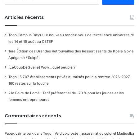
Articles récents
Togo Campus Days : Le nouveau rendez-vous de l’excellence universitaire
les 14 et 15 août au CETEF
1ère Édition des Grandes Retrouvailles des Ressortissants de Kpélé Govié
Apégamé / Sokpé
[LeCoupDeGuelle] Wow… quel peuple ?
Togo : 5 707 établissements privés autorisés pour la rentrée 2026-2027,
160 restés sur la touche
21e Foire de Lomé : Tarif préférentiel de -70 % pour les jeunes et les
femmes entrepreneures
Commentaires récents
Pupuk cair terbaik
dans
Togo | Verdict-procès : assassinat du colonel Madjoulba