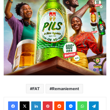
FAT
Remaniement
Facebook
X
Linkedin
Pinterest
Reddit
Messenger
WhatsApp
Telegra