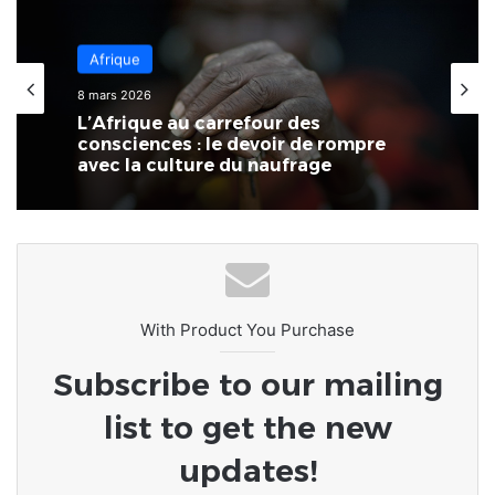
Afrique
Afrique
8 mars 2026
14 février 2026
L’Afrique au carrefour des
Côte d’Ivoire : Naya Jarvis Zamblé,
consciences : le devoir de rompre
députée, propose de légaliser la
avec la culture du naufrage
polygamie dans le pays
With Product You Purchase
Subscribe to our mailing
list to get the new
updates!