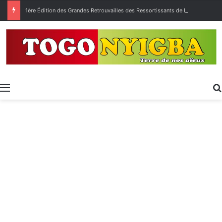
1ère Édition des Grandes Retrouvailles des Ressortissants de Kpélé Govié Apégamé / Sokpé
Menu