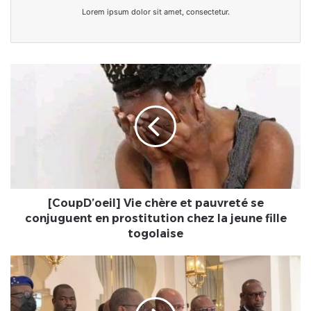
Lorem ipsum dolor sit amet, consectetur.
[CoupD’oeil]
Vie
chère
et
pauvreté
se
conjuguent
en
prostitution
chez
[CoupD’oeil] Vie chère et pauvreté se
la
conjuguent en prostitution chez la jeune fille
jeune
togolaise
fille
togolaise
Après
cinq
mois
de