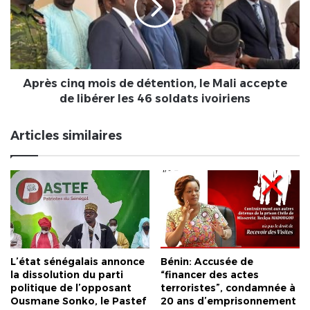
détention,
le
Mali
accepte
de
libérer
Après cinq mois de détention, le Mali accepte
les
de libérer les 46 soldats ivoiriens
46
soldats
Articles similaires
ivoiriens
L’état sénégalais annonce
Bénin: Accusée de
la dissolution du parti
“financer des actes
politique de l’opposant
terroristes”, condamnée à
Ousmane Sonko, le Pastef
20 ans d’emprisonnement