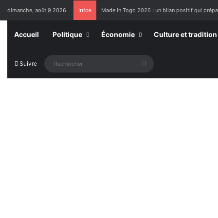
Infos
dimanche, août 9 2026
Made in Togo 2026 : un bilan positif qui prépar
Accueil
Politique
Économie
Culture et tradition
Rechercher
Suivre