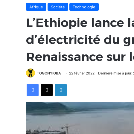
Afrique
Société
Technologie
L’Ethiopie lance 
d’électricité du 
Renaissance sur l
TOGONYIGBA
22 février 2022
Dernière mise à jour:
Facebook
X
Linkedin