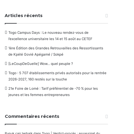
Articles récents
Togo Campus Days : Le nouveau rendez-vous de
l’excellence universitaire les 14 et 15 août au CETEF
1ère Édition des Grandes Retrouvailles des Ressortissants
de Kpélé Govié Apégamé / Sokpé
[LeCoupDeGuelle] Wow… quel peuple ?
Togo : 5 707 établissements privés autorisés pour la rentrée
2026-2027, 160 restés sur la touche
21e Foire de Lomé : Tarif préférentiel de -70 % pour les
jeunes et les femmes entrepreneures
Commentaires récents
Pupuk cair terbaik
dans
Togo | Verdict-procès : assassinat du