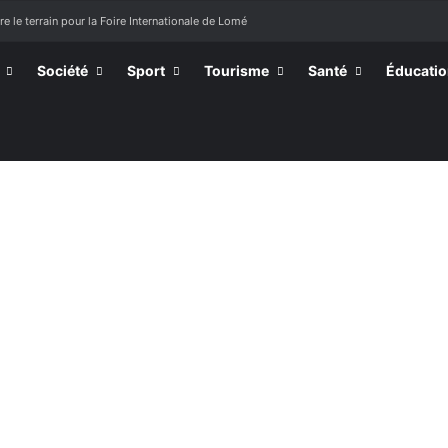
e le terrain pour la Foire Internationale de Lomé
Société
Sport
Tourisme
Santé
Éducati