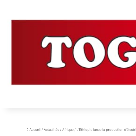
Accueil
/
Actualités
/
Afrique
/
L’Ethiopie lance la production d’électr