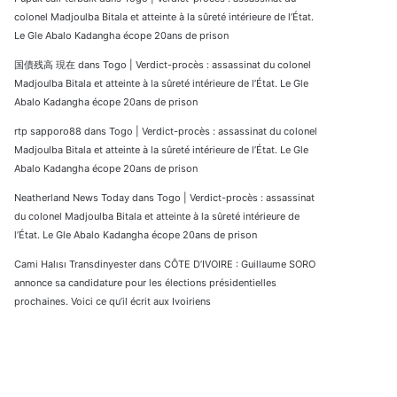
colonel Madjoulba Bitala et atteinte à la sûreté intérieure de l’État.
Le Gle Abalo Kadangha écope 20ans de prison
国債残高 現在
dans
Togo | Verdict-procès : assassinat du colonel
Madjoulba Bitala et atteinte à la sûreté intérieure de l’État. Le Gle
Abalo Kadangha écope 20ans de prison
rtp sapporo88
dans
Togo | Verdict-procès : assassinat du colonel
Madjoulba Bitala et atteinte à la sûreté intérieure de l’État. Le Gle
Abalo Kadangha écope 20ans de prison
Neatherland News Today
dans
Togo | Verdict-procès : assassinat
du colonel Madjoulba Bitala et atteinte à la sûreté intérieure de
l’État. Le Gle Abalo Kadangha écope 20ans de prison
Cami Halısı Transdinyester
dans
CÔTE D’IVOIRE : Guillaume SORO
annonce sa candidature pour les élections présidentielles
prochaines. Voici ce qu’il écrit aux Ivoiriens