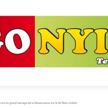
icité du grand barrage de la Renaissance sur le Nil Bleu (vidéo)