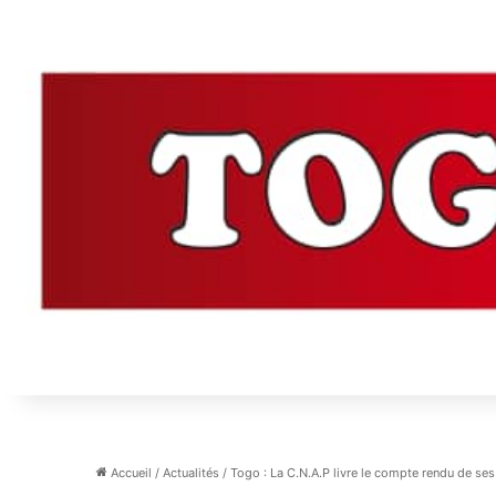
Accueil
/
Actualités
/
Togo : La C.N.A.P livre le compte rendu de ses