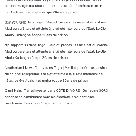
colonel Madjoulba Bitala et atteinte à la sûreté intérieure de l’État.
Le Gle Abalo Kadangha écope 20ans de prison
国債残高 現在
dans
Togo | Verdict-procès : assassinat du colonel
Madjoulba Bitala et atteinte à la sûreté intérieure de l’État. Le Gle
Abalo Kadangha écope 20ans de prison
rtp sapporo88
dans
Togo | Verdict-procès : assassinat du colonel
Madjoulba Bitala et atteinte à la sûreté intérieure de l’État. Le Gle
Abalo Kadangha écope 20ans de prison
Neatherland News Today
dans
Togo | Verdict-procès : assassinat
du colonel Madjoulba Bitala et atteinte à la sûreté intérieure de
l’État. Le Gle Abalo Kadangha écope 20ans de prison
Cami Halısı Transdinyester
dans
CÔTE D’IVOIRE : Guillaume SORO
annonce sa candidature pour les élections présidentielles
prochaines. Voici ce qu’il écrit aux Ivoiriens