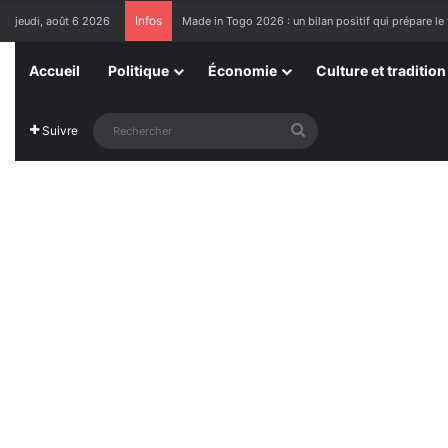
Infos
jeudi, août 6 2026
Made in Togo 2026 : un bilan positif qui prépare le 
Accueil
Politique
Économie
Culture et tradition
Rechercher
Suivre