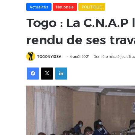
Actualités
Nationale
POLITIQUE
Togo : La C.N.A.P 
rendu de ses tra
TOGONYIGBA
4 août 2021
Dernière mise à jour: 5 
Facebook
X
Linkedin