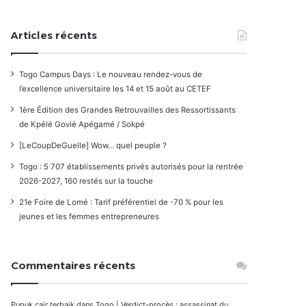
Articles récents
Togo Campus Days : Le nouveau rendez-vous de
l’excellence universitaire les 14 et 15 août au CETEF
1ère Édition des Grandes Retrouvailles des Ressortissants
de Kpélé Govié Apégamé / Sokpé
[LeCoupDeGuelle] Wow… quel peuple ?
Togo : 5 707 établissements privés autorisés pour la rentrée
2026-2027, 160 restés sur la touche
21e Foire de Lomé : Tarif préférentiel de -70 % pour les
jeunes et les femmes entrepreneures
Commentaires récents
Pupuk cair terbaik
dans
Togo | Verdict-procès : assassinat du