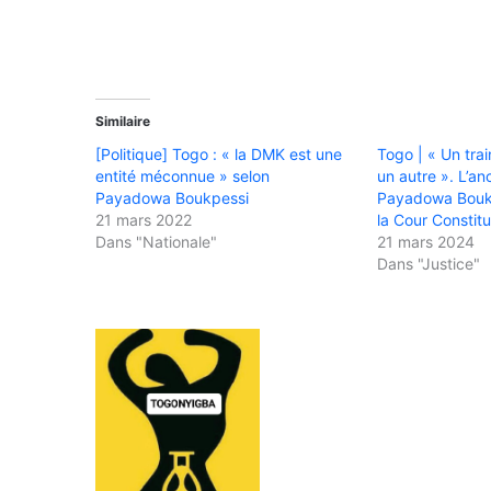
Similaire
[Politique] Togo : « la DMK est une
Togo | « Un tra
entité méconnue » selon
un autre ». L’an
Payadowa Boukpessi
Payadowa Boukp
21 mars 2022
la Cour Constitu
Dans "Nationale"
21 mars 2024
Dans "Justice"