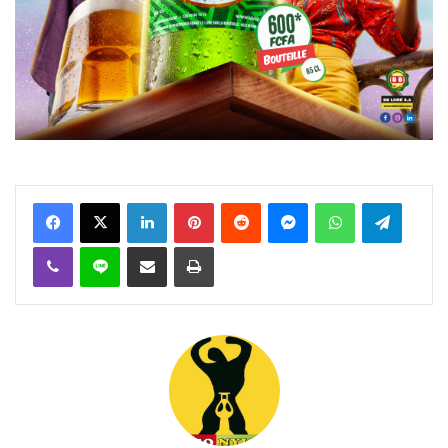
Facebook
X
Linkedin
Pinterest
Reddit
Messenger
WhatsApp
Telegra
Viber
Ligne
Partager par email
Imprimer