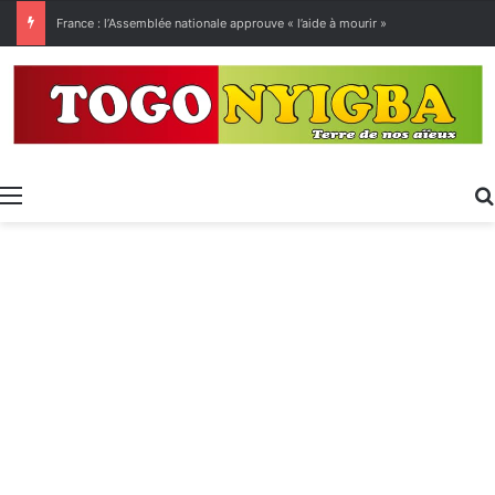
[LeCoupD’œil] Le chassé-croisé entre vacanciers de juillet et d’août a commencé.
Menu