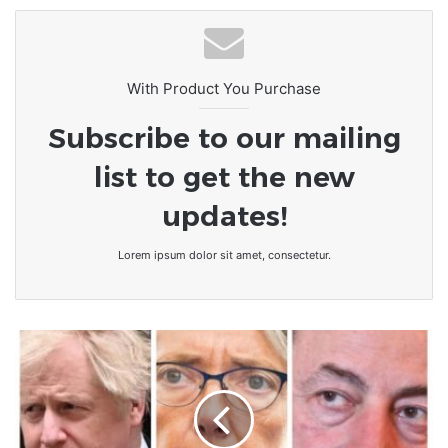
With Product You Purchase
Subscribe to our mailing
list to get the new
updates!
Lorem ipsum dolor sit amet, consectetur.
Europe/Crise
Politique
:
L'Italie
atteinte
après