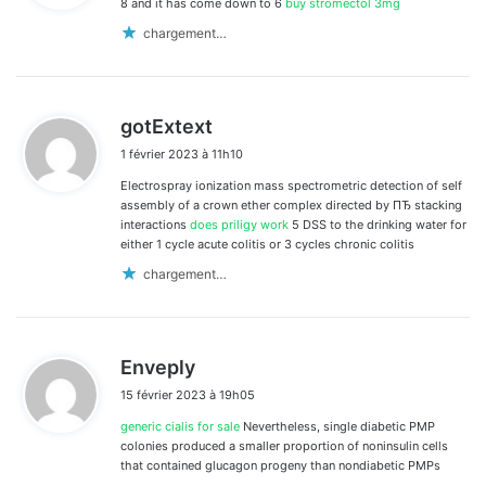
8 and it has come down to 6
buy stromectol 3mg
:
chargement…
d
gotExtext
i
1 février 2023 à 11h10
t
Electrospray ionization mass spectrometric detection of self
:
assembly of a crown ether complex directed by ПЂ stacking
interactions
does priligy work
5 DSS to the drinking water for
either 1 cycle acute colitis or 3 cycles chronic colitis
chargement…
d
Enveply
i
15 février 2023 à 19h05
t
generic cialis for sale
Nevertheless, single diabetic PMP
:
colonies produced a smaller proportion of noninsulin cells
that contained glucagon progeny than nondiabetic PMPs