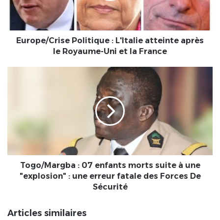
le
Royaume-
Uni
et
Europe/Crise Politique : L'Italie atteinte après
la
le Royaume-Uni et la France
France
Togo/Margba :
07
enfants
morts
suite
à
une
"explosion" :
une
erreur
Togo/Margba : 07 enfants morts suite à une
fatale
"explosion" : une erreur fatale des Forces De
des
Sécurité
Forces
De
Articles similaires
Sécurité