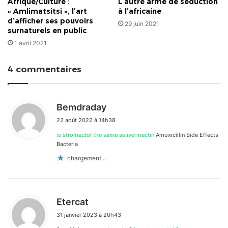
L’autre arme de séduction
Afrique/Culture :
à l’africaine
« Amlimatsitsi », l’art
d’afficher ses pouvoirs
29 juin 2021
surnaturels en public
1 avril 2021
4 commentaires
d
Bemdraday
i
22 août 2022 à 14h38
t
is stromectol the same as ivermectin
Amoxicillin Side Effects
:
Bacteria
chargement…
d
Etercat
i
31 janvier 2023 à 20h43
t