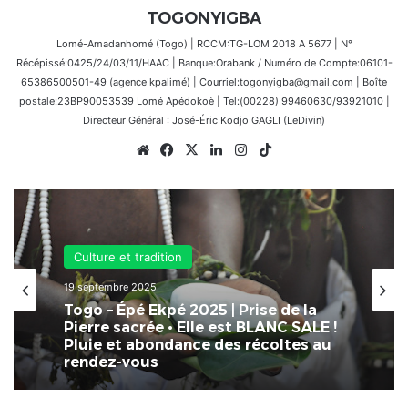
TOGONYIGBA
Lomé-Amadanhomé (Togo) | RCCM:TG-LOM 2018 A 5677 | N°
Récépissé:0425/24/03/11/HAAC | Banque:Orabank / Numéro de Compte:06101-
65386500501-49 (agence kpalimé) | Courriel:togonyigba@gmail.com | Boîte
postale:23BP90053539 Lomé Apédokoè | Tel:(00228) 99460630/93921010 |
Directeur Général : José-Éric Kodjo GAGLI (LeDivin)
Website
Facebook
X
Linkedin
Instagram
TikTok
Culture et tradition
17 septembre 2025
Togo • Rite ancestrale chez les Guin-
Mina | Épé-Ékpé : prise de la Pierre
sacrée.