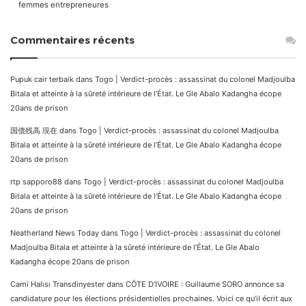
femmes entrepreneures
Commentaires récents
Pupuk cair terbaik
dans
Togo | Verdict-procès : assassinat du colonel Madjoulba
Bitala et atteinte à la sûreté intérieure de l’État. Le Gle Abalo Kadangha écope
20ans de prison
国債残高 現在
dans
Togo | Verdict-procès : assassinat du colonel Madjoulba
Bitala et atteinte à la sûreté intérieure de l’État. Le Gle Abalo Kadangha écope
20ans de prison
rtp sapporo88
dans
Togo | Verdict-procès : assassinat du colonel Madjoulba
Bitala et atteinte à la sûreté intérieure de l’État. Le Gle Abalo Kadangha écope
20ans de prison
Neatherland News Today
dans
Togo | Verdict-procès : assassinat du colonel
Madjoulba Bitala et atteinte à la sûreté intérieure de l’État. Le Gle Abalo
Kadangha écope 20ans de prison
Cami Halısı Transdinyester
dans
CÔTE D’IVOIRE : Guillaume SORO annonce sa
candidature pour les élections présidentielles prochaines. Voici ce qu’il écrit aux