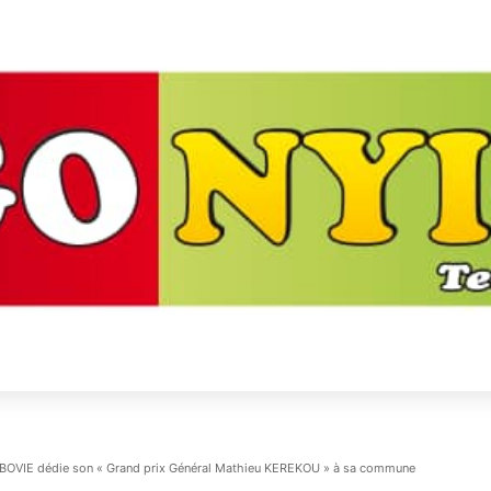
AGBOVIE dédie son « Grand prix Général Mathieu KEREKOU » à sa commune