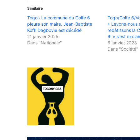
Similaire
Togo : La commune du Golfe 6
Togo/Golfe 6/V
pleure son maire. Jean-Baptiste
« Levons-nous 
Koffi Dagbovie est décédé
rebâtissons la
21 janvier 2025
6! » s’est excl
Dans "Nationale"
6 janvier 2023
Dans "Société"