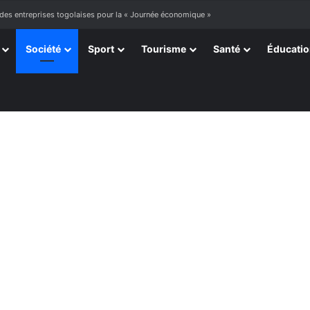
 des entreprises togolaises pour la « Journée économique »
Société
Sport
Tourisme
Santé
Éducati