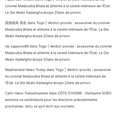
colonel Madjoulba Bitala et atteinte à la sûreté intérieure de l’État.
Le Gle Abalo Kadangha écope 20ans de prison
国債残高 現在
dans
Togo | Verdict-procès : assassinat du colonel
Madjoulba Bitala et atteinte à la sûreté intérieure de l’État. Le Gle
Abalo Kadangha écope 20ans de prison
rtp sapporo88
dans
Togo | Verdict-procès : assassinat du colonel
Madjoulba Bitala et atteinte à la sûreté intérieure de l’État. Le Gle
Abalo Kadangha écope 20ans de prison
Neatherland News Today
dans
Togo | Verdict-procès : assassinat
du colonel Madjoulba Bitala et atteinte à la sûreté intérieure de
l’État. Le Gle Abalo Kadangha écope 20ans de prison
Cami Halısı Transdinyester
dans
CÔTE D’IVOIRE : Guillaume SORO
annonce sa candidature pour les élections présidentielles
prochaines. Voici ce qu’il écrit aux Ivoiriens