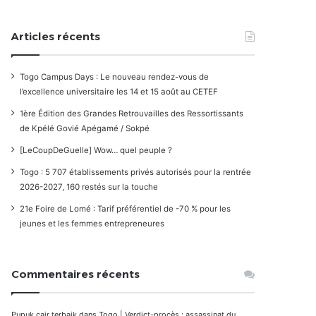
Articles récents
Togo Campus Days : Le nouveau rendez-vous de
l’excellence universitaire les 14 et 15 août au CETEF
1ère Édition des Grandes Retrouvailles des Ressortissants
de Kpélé Govié Apégamé / Sokpé
[LeCoupDeGuelle] Wow… quel peuple ?
Togo : 5 707 établissements privés autorisés pour la rentrée
2026-2027, 160 restés sur la touche
21e Foire de Lomé : Tarif préférentiel de -70 % pour les
jeunes et les femmes entrepreneures
Commentaires récents
Pupuk cair terbaik
dans
Togo | Verdict-procès : assassinat du