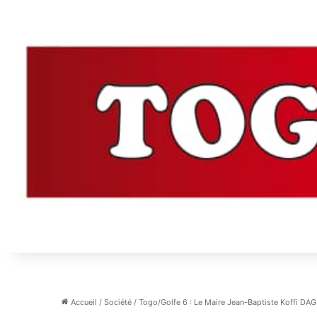
Accueil
/
Société
/
Togo/Golfe 6 : Le Maire Jean-Baptiste Koffi D