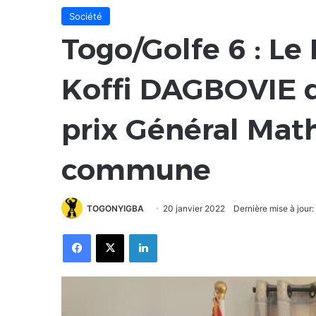
Société
Togo/Golfe 6 : Le
Koffi DAGBOVIE d
prix Général Mat
commune
TOGONYIGBA
20 janvier 2022
Dernière mise à jour:
Facebook
X
Linkedin