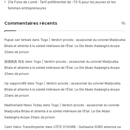
21e Foire de Lomé : Tarif préférentiel de -70 % pour les jeunes et les
femmes entrepreneures
Commentaires récents
Pupuk cair terbaik
dans
Togo | Verdict-procès : assassinat du colonel Madjoulba
Bitala et atteinte à la sûreté intérieure de l’État. Le Gle Abalo Kadangha écope
20ans de prison
国債残高 現在
dans
Togo | Verdict-procès : assassinat du colonel Madjoulba
Bitala et atteinte à la sûreté intérieure de l’État. Le Gle Abalo Kadangha écope
20ans de prison
rtp sapporo88
dans
Togo | Verdict-procès : assassinat du colonel Madjoulba
Bitala et atteinte à la sûreté intérieure de l’État. Le Gle Abalo Kadangha écope
20ans de prison
Neatherland News Today
dans
Togo | Verdict-procès : assassinat du colonel
Madjoulba Bitala et atteinte à la sûreté intérieure de l’État. Le Gle Abalo
Kadangha écope 20ans de prison
Cami Halısı Transdinyester
dans
CÔTE D’IVOIRE : Guillaume SORO annonce sa