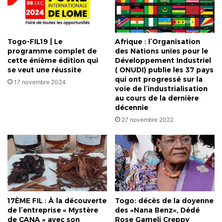
les
natifs
d'Agoè-
Nyivé,
Togo-FIL19 | Le
Afrique : l’Organisation
Bè
programme complet de
des Nations unies pour le
et
cette énième édition qui
Développement Industriel
Aflao
se veut une réussite
( ONUDI) publie les 37 pays
qui ont progressé sur la
17 novembre 2024
voie de l’industrialisation
au cours de la dernière
décennie
27 novembre 2022
17ÈME FIL : À la découverte
Togo: décès de la doyenne
de l’entreprise « Mystère
des «Nana Benz», Dédé
de CANA » avec son
Rose Gameli Creppy