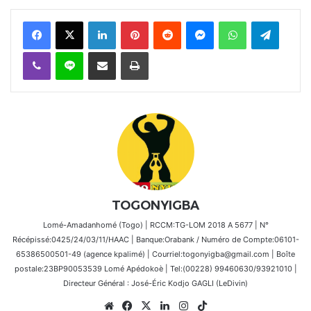
Facebook
X
Linkedin
Pinterest
Reddit
Messenger
WhatsApp
Telegra
Viber
Ligne
Partager par email
Imprimer
TOGONYIGBA
Lomé-Amadanhomé (Togo) | RCCM:TG-LOM 2018 A 5677 | N°
Récépissé:0425/24/03/11/HAAC | Banque:Orabank / Numéro de Compte:06101-
65386500501-49 (agence kpalimé) | Courriel:togonyigba@gmail.com | Boîte
postale:23BP90053539 Lomé Apédokoè | Tel:(00228) 99460630/93921010 |
Directeur Général : José-Éric Kodjo GAGLI (LeDivin)
Website
Facebook
X
Linkedin
Instagram
TikTok