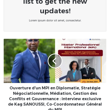
list to get the new
updates!
Lorem ipsum dolor sit amet, consectetur.
Ouverture
d'un
MPI
en
Diplomatie,
Stratégie
Négociationnelle,
Médiation,
Gestion
des
Ouverture d'un MPI en Diplomatie, Stratégie
Conflits
Négociationnelle, Médiation, Gestion des
et
Conflits et Gouvernance : interview exclusive
Gouvernance
de Kag SANOUSSI, Co-Coordonnateur Général
:
du MPI