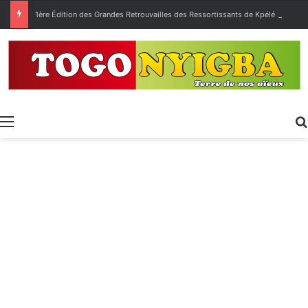
1ère Édition des Grandes Retrouvailles des Ressortissants de Kpélé Govié Apégamé / Sokpé
Menu