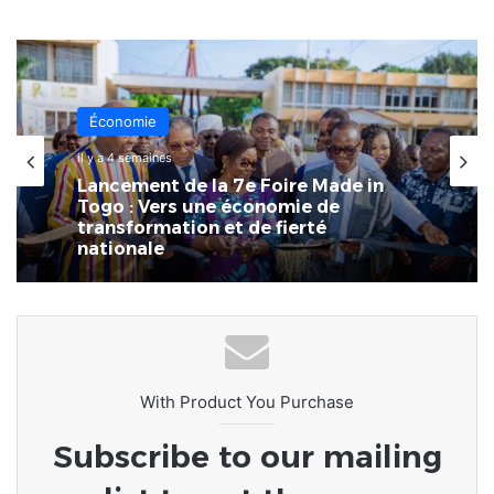
Économie
Économie
4 juillet 2026
il y a 4 semaines
La 7ème Foire Made in Togo au
CETEF Togo 2000 bat déjà son plein
Lancement de la 7e Foire Made in
Togo : Vers une économie de
transformation et de fierté
nationale
With Product You Purchase
Subscribe to our mailing