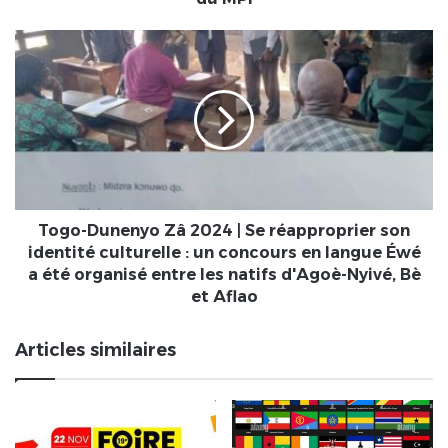
interview
exclusive
Togo-
de
Dunenyo
Kag
Zâ
SANOUSSI,
2024
Co-
|
Coordonnateur
Se
Général
réapproprier
du
son
MPI
identité
culturelle
Togo-Dunenyo Zâ 2024 | Se réapproprier son
:
identité culturelle : un concours en langue Éwé
un
a été organisé entre les natifs d'Agoè-Nyivé, Bè
concours
et Aflao
en
langue
Articles similaires
Éwé
a
été
organisé
entre