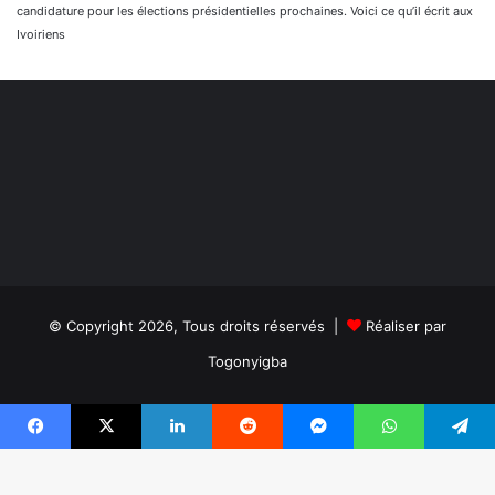
candidature pour les élections présidentielles prochaines. Voici ce qu’il écrit aux
Ivoiriens
© Copyright 2026, Tous droits réservés |
Réaliser par
Togonyigba
Facebook
TikTok
WhatsApp
Facebook
X
Linkedin
Reddit
Messenger
WhatsApp
Telegram