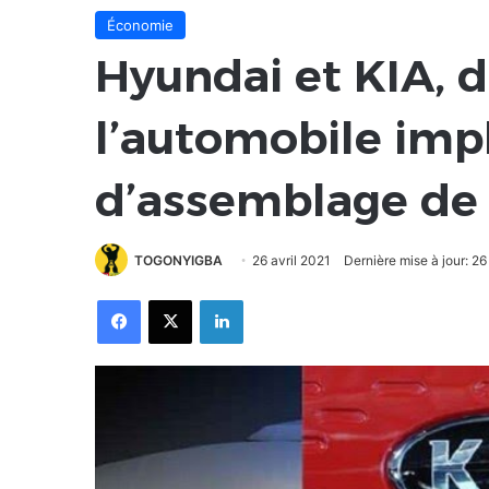
Économie
Hyundai et KIA, 
l’automobile imp
d’assemblage de 
TOGONYIGBA
26 avril 2021
Dernière mise à jour: 26
Facebook
X
Linkedin