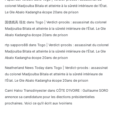
colonel Madjoulba Bitala et atteinte à la sûreté intérieure de l’État.
Le Gle Abalo Kadangha écope 20ans de prison
国債残高 現在
dans
Togo | Verdict-procès : assassinat du colonel
Madjoulba Bitala et atteinte à la sûreté intérieure de l’État. Le Gle
Abalo Kadangha écope 20ans de prison
rtp sapporo88
dans
Togo | Verdict-procès : assassinat du colonel
Madjoulba Bitala et atteinte à la sûreté intérieure de l’État. Le Gle
Abalo Kadangha écope 20ans de prison
Neatherland News Today
dans
Togo | Verdict-procès : assassinat
du colonel Madjoulba Bitala et atteinte à la sûreté intérieure de
l’État. Le Gle Abalo Kadangha écope 20ans de prison
Cami Halısı Transdinyester
dans
CÔTE D’IVOIRE : Guillaume SORO
annonce sa candidature pour les élections présidentielles
prochaines. Voici ce qu’il écrit aux Ivoiriens