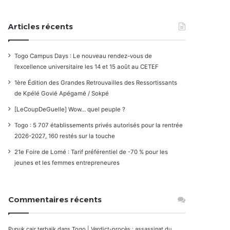
Articles récents
Togo Campus Days : Le nouveau rendez-vous de
l’excellence universitaire les 14 et 15 août au CETEF
1ère Édition des Grandes Retrouvailles des Ressortissants
de Kpélé Govié Apégamé / Sokpé
[LeCoupDeGuelle] Wow… quel peuple ?
Togo : 5 707 établissements privés autorisés pour la rentrée
2026-2027, 160 restés sur la touche
21e Foire de Lomé : Tarif préférentiel de -70 % pour les
jeunes et les femmes entrepreneures
Commentaires récents
Pupuk cair terbaik
dans
Togo | Verdict-procès : assassinat du