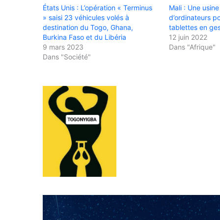
États Unis : L’opération « Terminus
Mali : Une usin
» saisi 23 véhicules volés à
d’ordinateurs p
destination du Togo, Ghana,
tablettes en ge
Burkina Faso et du Libéria
12 juin 2022
9 mars 2023
Dans "Afrique"
Dans "Société"