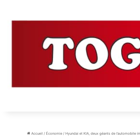
Accueil
/
Économie
/
Hyundai et KIA, deux géants de l’automobile 