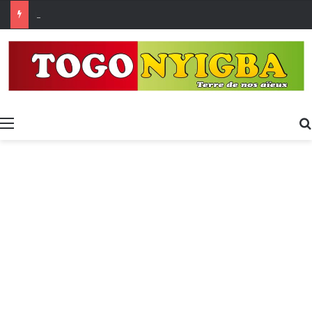
Made in Togo 2026 : un bilan positif qui prépare le terrain pour la Foire Internationale de Lomé
Menu