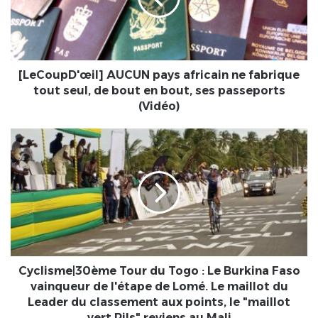
fabrique
tout
seul,
de
bout
[LeCoupD'œil] AUCUN pays africain ne fabrique
en
tout seul, de bout en bout, ses passeports
bout,
(Vidéo)
ses
passeports
Cyclisme|30ème
(Vidéo)
Tour
du
Togo
:
Le
Burkina
Faso
vainqueur
de
Cyclisme|30ème Tour du Togo : Le Burkina Faso
l'étape
vainqueur de l'étape de Lomé. Le maillot du
de
Leader du classement aux points, le "maillot
Lomé.
vert Pils" reviens au Mali