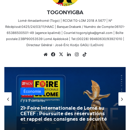
TOGONYIGBA
Lomé-Amadanhomé (Togo) | RCCM:TG-LOM 2018 A 5677 | N°
Récépissé:0425/24/03/11/HAAC | Banque:Orabank / Numéro de Compte:06101-
65386500501-49 (agence kpalimé) | Courriel:togonyigba@gmail.com | Boîte
postale:23BP90053539 Lomé Apédokoè | Tel:(00228) 99460630/93921010 |
Directeur Général : José-Éric Kodjo GAGLI (LeDivin)
Website
Facebook
X
Linkedin
Instagram
TikTok
Économie
il y a 3 semaines
21ᵉ Foire Internationale de Lomé au
CETEF : Poursuite des réservations
et rappel des consignes de sécurité