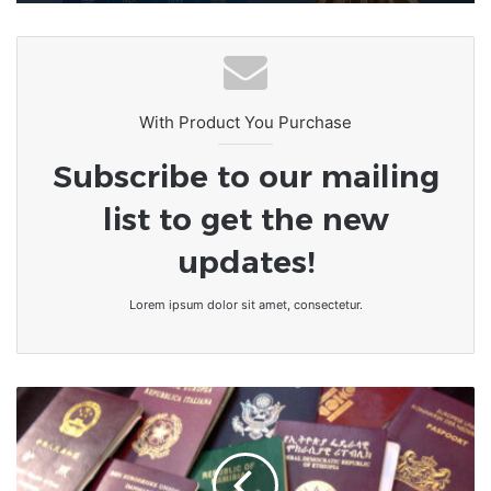
With Product You Purchase
Subscribe to our mailing
list to get the new
updates!
Lorem ipsum dolor sit amet, consectetur.
[LeCoupD'œil]
AUCUN
pays
africain
ne