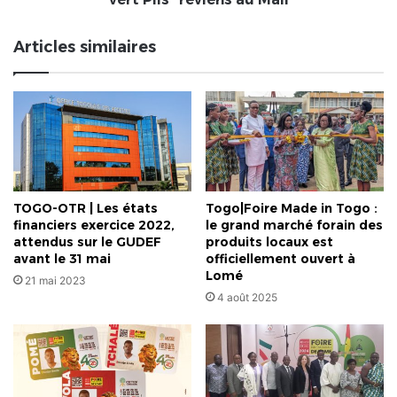
Le
maillot
Articles similaires
du
Leader
du
classement
aux
points,
le
"maillot
vert
TOGO-OTR | Les états
Togo|Foire Made in Togo :
Pils"
financiers exercice 2022,
le grand marché forain des
reviens
attendus sur le GUDEF
produits locaux est
au
avant le 31 mai
officiellement ouvert à
Mali
Lomé
21 mai 2023
4 août 2025