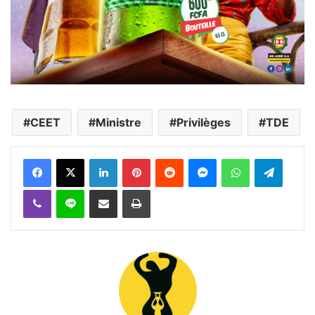
CEET
Ministre
Privilèges
TDE
Facebook
X
Linkedin
Pinterest
Reddit
Messenger
WhatsApp
Telegra
Viber
Ligne
Partager par email
Imprimer