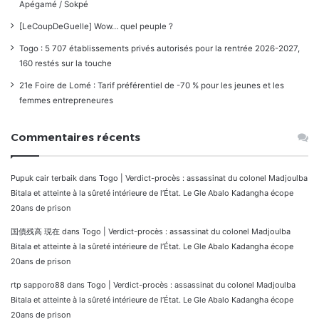
Apégamé / Sokpé
[LeCoupDeGuelle] Wow… quel peuple ?
Togo : 5 707 établissements privés autorisés pour la rentrée 2026-2027,
160 restés sur la touche
21e Foire de Lomé : Tarif préférentiel de -70 % pour les jeunes et les
femmes entrepreneures
Commentaires récents
Pupuk cair terbaik
dans
Togo | Verdict-procès : assassinat du colonel Madjoulba
Bitala et atteinte à la sûreté intérieure de l’État. Le Gle Abalo Kadangha écope
20ans de prison
国債残高 現在
dans
Togo | Verdict-procès : assassinat du colonel Madjoulba
Bitala et atteinte à la sûreté intérieure de l’État. Le Gle Abalo Kadangha écope
20ans de prison
rtp sapporo88
dans
Togo | Verdict-procès : assassinat du colonel Madjoulba
Bitala et atteinte à la sûreté intérieure de l’État. Le Gle Abalo Kadangha écope
20ans de prison