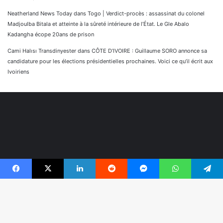
Neatherland News Today
dans
Togo | Verdict-procès : assassinat du colonel
Madjoulba Bitala et atteinte à la sûreté intérieure de l’État. Le Gle Abalo
Kadangha écope 20ans de prison
Cami Halısı Transdinyester
dans
CÔTE D’IVOIRE : Guillaume SORO annonce sa
candidature pour les élections présidentielles prochaines. Voici ce qu’il écrit aux
Ivoiriens
Facebook
X
Linkedin
Reddit
Messenger
WhatsApp
Telegram
© Copyright 2026, Tous droits réservés |
Réaliser par
B
Togonyigba