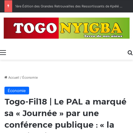
[LeCoupDeGuelle] Wow… quel peuple ?
Menu
Accueil
/
Économie
Économie
Togo-Fil18 | Le PAL a marqué
sa « Journée » par une
conférence publique : « la