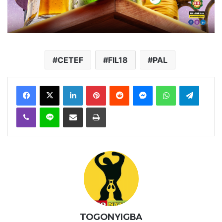
CETEF
FIL18
PAL
Facebook
X
Linkedin
Pinterest
Reddit
Messenger
WhatsApp
Telegra
Viber
Ligne
Partager par email
Imprimer
TOGONYIGBA