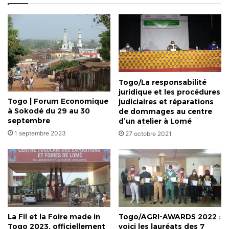
ASKY
sur
le
site
du
CETEF
Togo/La responsabilité
juridique et les procédures
Togo | Forum Economique
judiciaires et réparations
à Sokodé du 29 au 30
de dommages au centre
septembre
d’un atelier à Lomé
1 septembre 2023
27 octobre 2021
La Fil et la Foire made in
Togo/AGRI-AWARDS 2022 :
Togo 2023, officiellement
voici les lauréats des 7