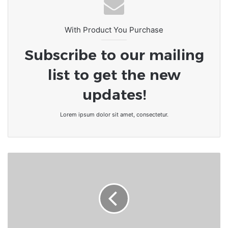
With Product You Purchase
Subscribe to our mailing
list to get the new
updates!
Lorem ipsum dolor sit amet, consectetur.
Togo-
FIL18
:
Les
visiteurs
ont
boudé,