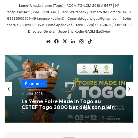
Lomé-Amadanhomé (Togo) | RCCM:TG-LOM 2018 A 5677 | N°
Récépissé:0425/24/03/11/HAAC | Banque:Orabank / Numéro de Compte:06101-
65386500501-49 (agence kpalimé) | Courriel:togonyigba@gmail.com | Boîte
postale:23BP90053539 Lomé Apédokoè | Tel:(00228) 99460630/93921010 |
Directeur Général : José-Éric Kodjo GAGLI (LeDivin)
Website
Facebook
X
Linkedin
Instagram
TikTok
Économie
4 juillet 2026
La 7ème Foire Made in Togo au
CETEF Togo 2000 bat déjà son plein