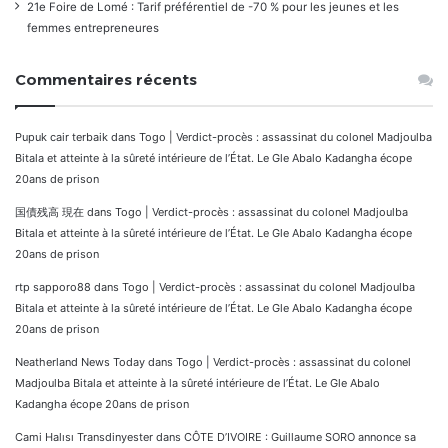
21e Foire de Lomé : Tarif préférentiel de -70 % pour les jeunes et les
femmes entrepreneures
Commentaires récents
Pupuk cair terbaik
dans
Togo | Verdict-procès : assassinat du colonel Madjoulba
Bitala et atteinte à la sûreté intérieure de l’État. Le Gle Abalo Kadangha écope
20ans de prison
国債残高 現在
dans
Togo | Verdict-procès : assassinat du colonel Madjoulba
Bitala et atteinte à la sûreté intérieure de l’État. Le Gle Abalo Kadangha écope
20ans de prison
rtp sapporo88
dans
Togo | Verdict-procès : assassinat du colonel Madjoulba
Bitala et atteinte à la sûreté intérieure de l’État. Le Gle Abalo Kadangha écope
20ans de prison
Neatherland News Today
dans
Togo | Verdict-procès : assassinat du colonel
Madjoulba Bitala et atteinte à la sûreté intérieure de l’État. Le Gle Abalo
Kadangha écope 20ans de prison
Cami Halısı Transdinyester
dans
CÔTE D’IVOIRE : Guillaume SORO annonce sa