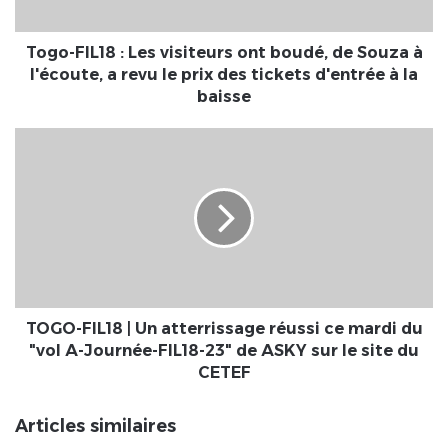
de
Souza
à
Togo-FIL18 : Les visiteurs ont boudé, de Souza à
l'écoute,
l'écoute, a revu le prix des tickets d'entrée à la
a
baisse
revu
le
TOGO-
prix
FIL18
des
|
tickets
Un
d'entrée
atterrissage
à
réussi
la
ce
baisse
mardi
du
"vol
TOGO-FIL18 | Un atterrissage réussi ce mardi du
A-
"vol A-Journée-FIL18-23" de ASKY sur le site du
Journée-
CETEF
FIL18-
23"
Articles similaires
de