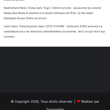
Neatherland News Today
dans
Togo | Verdict-procès : assassinat du colonel
Madjoulba Bitala et atteinte à la sûreté intérieure de l’État. Le Gle Abalo
Kadangha écope 20ans de prison
Cami Halısı Transdinyester
dans
CÔTE D’IVOIRE : Guillaume SORO annonce sa
candidature pour les élections présidentielles prochaines. Voici ce qu’il écrit aux
Ivoiriens
© Copyright 2026, Tous droits réservés |
Réaliser par
Togonyigba