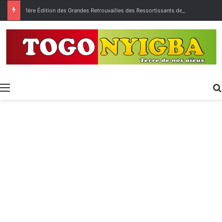
1ère Édition des Grandes Retrouvailles des Ressortissants de Kpélé Govié Apégamé / Sokpé
Menu