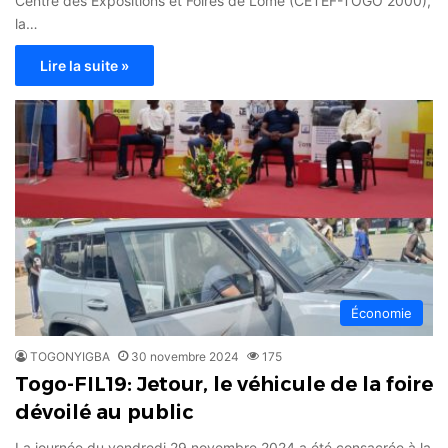
Centre des Expositions et Foires de Lomé (CETEF-TOGO 2000),
la…
Lire la suite »
Économie
TOGONYIGBA
30 novembre 2024
175
Togo-FIL19: Jetour, le véhicule de la foire
dévoilé au public
La journée du vendredi 29 novembre 2024 a été consacrée à la