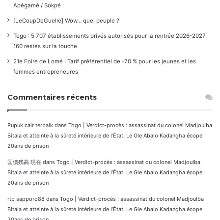
Apégamé / Sokpé
[LeCoupDeGuelle] Wow… quel peuple ?
Togo : 5 707 établissements privés autorisés pour la rentrée 2026-2027,
160 restés sur la touche
21e Foire de Lomé : Tarif préférentiel de -70 % pour les jeunes et les
femmes entrepreneures
Commentaires récents
Pupuk cair terbaik
dans
Togo | Verdict-procès : assassinat du colonel Madjoulba
Bitala et atteinte à la sûreté intérieure de l’État. Le Gle Abalo Kadangha écope
20ans de prison
国債残高 現在
dans
Togo | Verdict-procès : assassinat du colonel Madjoulba
Bitala et atteinte à la sûreté intérieure de l’État. Le Gle Abalo Kadangha écope
20ans de prison
rtp sapporo88
dans
Togo | Verdict-procès : assassinat du colonel Madjoulba
Bitala et atteinte à la sûreté intérieure de l’État. Le Gle Abalo Kadangha écope
20ans de prison