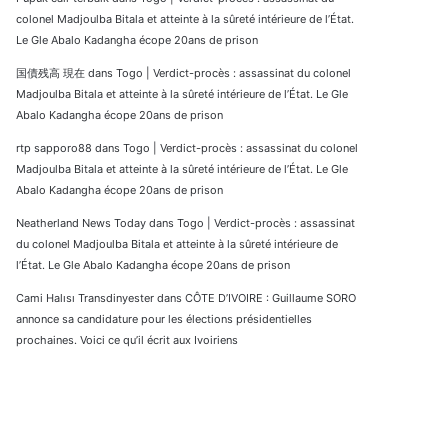
colonel Madjoulba Bitala et atteinte à la sûreté intérieure de l’État.
Le Gle Abalo Kadangha écope 20ans de prison
国債残高 現在
dans
Togo | Verdict-procès : assassinat du colonel
Madjoulba Bitala et atteinte à la sûreté intérieure de l’État. Le Gle
Abalo Kadangha écope 20ans de prison
rtp sapporo88
dans
Togo | Verdict-procès : assassinat du colonel
Madjoulba Bitala et atteinte à la sûreté intérieure de l’État. Le Gle
Abalo Kadangha écope 20ans de prison
Neatherland News Today
dans
Togo | Verdict-procès : assassinat
du colonel Madjoulba Bitala et atteinte à la sûreté intérieure de
l’État. Le Gle Abalo Kadangha écope 20ans de prison
Cami Halısı Transdinyester
dans
CÔTE D’IVOIRE : Guillaume SORO
annonce sa candidature pour les élections présidentielles
prochaines. Voici ce qu’il écrit aux Ivoiriens