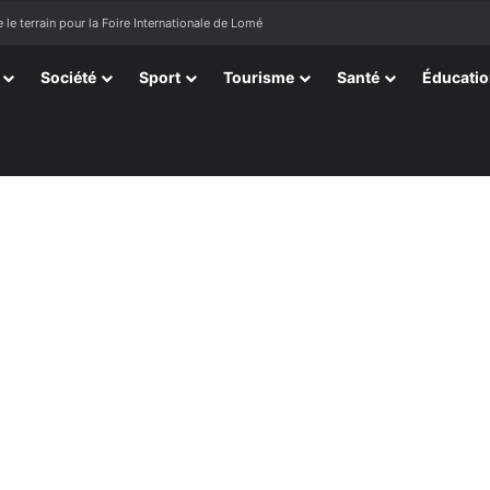
 le terrain pour la Foire Internationale de Lomé
Société
Sport
Tourisme
Santé
Éducati