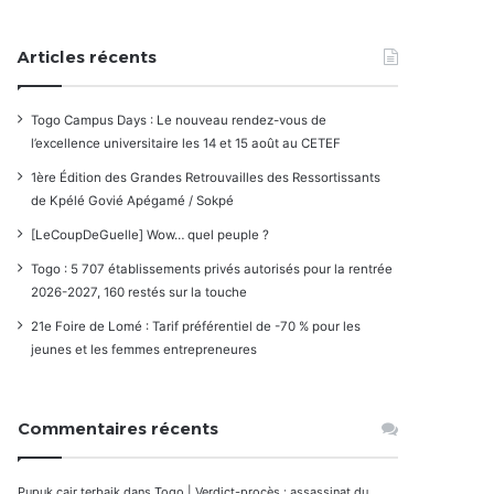
Articles récents
Togo Campus Days : Le nouveau rendez-vous de
l’excellence universitaire les 14 et 15 août au CETEF
1ère Édition des Grandes Retrouvailles des Ressortissants
de Kpélé Govié Apégamé / Sokpé
[LeCoupDeGuelle] Wow… quel peuple ?
Togo : 5 707 établissements privés autorisés pour la rentrée
2026-2027, 160 restés sur la touche
21e Foire de Lomé : Tarif préférentiel de -70 % pour les
jeunes et les femmes entrepreneures
Commentaires récents
Pupuk cair terbaik
dans
Togo | Verdict-procès : assassinat du