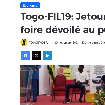
Économie
Togo-FIL19: Jetour
foire dévoilé au p
TOGONYIGBA
30 novembre 2024
Dernière mise à 
Facebook
X
Linkedin