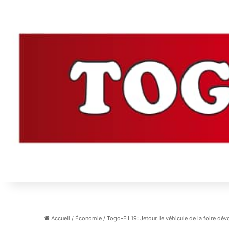
Accueil
/
Économie
/
Togo-FIL19: Jetour, le véhicule de la foire dév