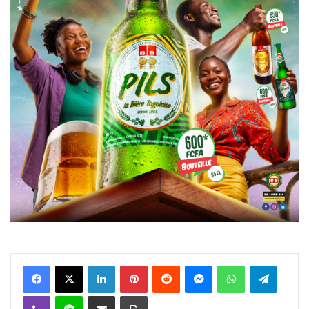
Facebook
X
Linkedin
Pinterest
Reddit
Messenger
WhatsApp
Telegra
Viber
Ligne
Partager par email
Imprimer