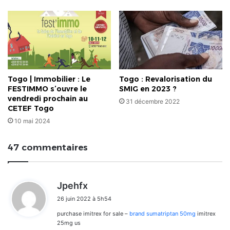
Togo | Immobilier : Le
Togo : Revalorisation du
FESTIMMO s’ouvre le
SMIG en 2023 ?
vendredi prochain au
31 décembre 2022
CETEF Togo
10 mai 2024
47 commentaires
d
Jpehfx
i
26 juin 2022 à 5h54
t
purchase imitrex for sale –
brand sumatriptan 50mg
imitrex
:
25mg us