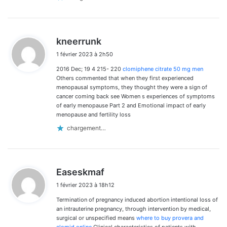
d
kneerrunk
i
1 février 2023 à 2h50
t
2016 Dec; 19 4 215- 220
clomiphene citrate 50 mg men
:
Others commented that when they first experienced
menopausal symptoms, they thought they were a sign of
cancer coming back see Women s experiences of symptoms
of early menopause Part 2 and Emotional impact of early
menopause and fertility loss
chargement…
d
Easeskmaf
i
1 février 2023 à 18h12
t
Termination of pregnancy induced abortion intentional loss of
:
an intrauterine pregnancy, through intervention by medical,
surgical or unspecified means
where to buy provera and
clomid online
Clinical characteristics of patients with