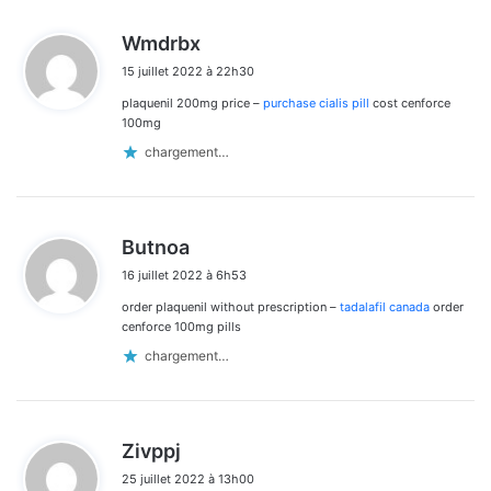
d
Wmdrbx
i
15 juillet 2022 à 22h30
t
plaquenil 200mg price –
purchase cialis pill
cost cenforce
:
100mg
chargement…
d
Butnoa
i
16 juillet 2022 à 6h53
t
order plaquenil without prescription –
tadalafil canada
order
:
cenforce 100mg pills
chargement…
d
Zivppj
i
25 juillet 2022 à 13h00
t