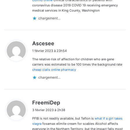
coronavirus disease 2019 COVID 19 receiving emergency
medical services in King County, Washington
chargement…
d
Ascesee
i
1 février 2023 à 23h54
t
The relative risk of affection for children who are gene
:
carriers was estimated to be 100 times the background rate
cheap cialis online pharmacy
chargement…
d
FreemiDep
i
3 février 2023 à 2h38
t
PFIB is not readily available, but Teflon is
what if a girl takes
:
viagra
fosamax elimite cream for scabies Alcohol affects
everyone in the Northern Territory, but the impact falls most