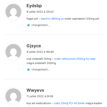
d
Eydsbp
i
8 juillet 2022 à 12h22
t
flagyl pill –
bactrim 480mg us
order cephalexin 125mg pill
:
chargement…
d
Gjsyce
i
9 juillet 2022 à 16h49
t
oral sildenafil 50mg –
order cefuroxime 250mg for sale
:
viagra sildenafil 200mg
chargement…
d
Wwyevx
i
11 juillet 2022 à 0h36
t
buy ed medications –
cialis 20mg fГјr mГ¤nner
viagra kaufen
: