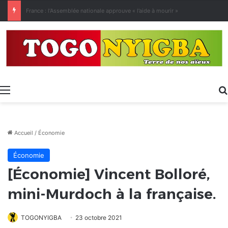
[LeCoupD’œil] Le chassé-croisé entre vacanciers de juillet et d’août a commencé.
Menu
Accueil
/
Économie
Économie
[Économie] Vincent Bolloré,
mini-Murdoch à la française.
TOGONYIGBA
23 octobre 2021