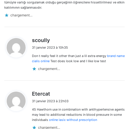
:
tümüyle varlığı sorgulamak olduğu gerçeğinin öğrencilere hissettirilmesi ve etkin
katılımının sağlanmasıdır.
chargement…
d
scoully
i
31 janvier 2023 à 10h35
t
Don t really feel it other than just a lil extra energy
brand name
:
cialis online
Test does look low and I like low test
chargement…
d
Etercat
i
31 janvier 2023 à 22h03
t
45 Hawthorn use in combination with antihypertensive agents
:
may lead to additional reductions in blood pressure in some
individuals
online lasix without prescription
chargement…