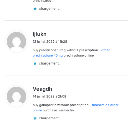
ohne rezept
chargement…
d
Ijlukn
i
12 juillet 2022 à 11h28
t
buy prednisone 10mg without prescription –
order
:
prednisolone 40mg
prednisolone online
chargement…
d
Veagdh
i
14 juillet 2022 à 2h08
t
buy gabapentin without prescription –
furosemide order
:
online
purchase ivermectin
chargement…