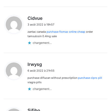
d
Cidvue
i
3 août 2022 à 19h57
t
zantac canada
purchase flomax online cheap
order
:
tamsulosin 0.4mg sale
chargement…
d
Irwysg
i
6 août 2022 à 21h55
t
purchase diflucan without prescription
purchase cipro pill
:
viagra pills
chargement…
d
Sifiho