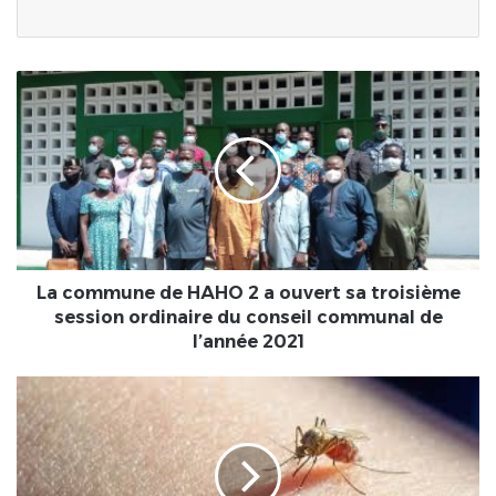
La
commune
de
HAHO
2
a
ouvert
sa
troisième
session
La commune de HAHO 2 a ouvert sa troisième
ordinaire
session ordinaire du conseil communal de
du
l’année 2021
conseil
communal
LA
de
DENGUE
l’année
:
2021
Information
et