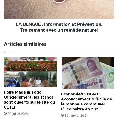
Prévention.
Traitement
avec
un
remède
LA DENGUE : Information et Prévention.
naturel
Traitement avec un remède naturel
Articles similaires
Foire Made in Togo :
Économie/CEDEAO :
Officiellement, les stands
Accouchement difficile de
sont ouverts sur le site du
la monnaie commune?
CETEF
L’Éco naîtra en 2025
30 juillet 2024
30 janvier 2021