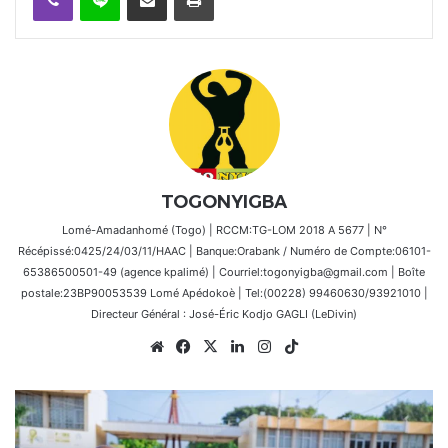
TOGONYIGBA
Lomé-Amadanhomé (Togo) | RCCM:TG-LOM 2018 A 5677 | N°
Récépissé:0425/24/03/11/HAAC | Banque:Orabank / Numéro de Compte:06101-
65386500501-49 (agence kpalimé) | Courriel:togonyigba@gmail.com | Boîte
postale:23BP90053539 Lomé Apédokoè | Tel:(00228) 99460630/93921010 |
Directeur Général : José-Éric Kodjo GAGLI (LeDivin)
Website
Facebook
X
Linkedin
Instagram
TikTok