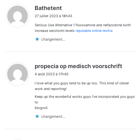
d
Bathetent
i
27 juillet 2023 à 18h43
t
Serious Use Alternative 1 fluvoxamine and nefazodone both
:
increase serotonin levels
reputable online levitra
chargement…
d
propecia op medisch voorschrift
i
4 août 2023 à 17h40
t
I love what you guys tend to be up too. This kind of clever
:
work and reporting!
Keep up the wonderful works guys I’ve incorporated you guys
to
blogroll.
chargement…