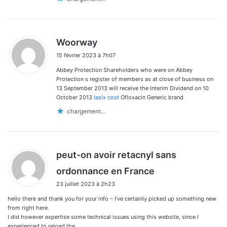
d
Woorway
i
15 février 2023 à 7h07
t
Abbey Protection Shareholders who were on Abbey
:
Protection s register of members as at close of business on
13 September 2013 will receive the Interim Dividend on 10
October 2013
lasix cost
Ofloxacin Generic brand
chargement…
peut-on avoir retacnyl sans
d
ordonnance en France
i
23 juillet 2023 à 2h23
t
hello there and thank you for your info – I’ve certainly picked up something new
:
from right here.
I did however expertise some technical issues using this website, since I
experienced to reload the