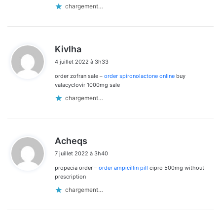
chargement…
d
Kivlha
i
4 juillet 2022 à 3h33
t
order zofran sale –
order spironolactone online
buy
:
valacyclovir 1000mg sale
chargement…
d
Acheqs
i
7 juillet 2022 à 3h40
t
propecia order –
order ampicillin pill
cipro 500mg without
:
prescription
chargement…