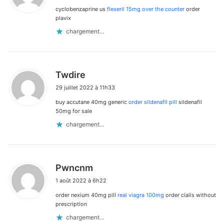
cyclobenzaprine us
flexeril 15mg over the counter
order
:
plavix
chargement…
d
Twdire
i
29 juillet 2022 à 11h33
t
buy accutane 40mg generic
order sildenafil pill
sildenafil
:
50mg for sale
chargement…
d
Pwncnm
i
1 août 2022 à 6h22
t
order nexium 40mg pill
real viagra 100mg
order cialis without
:
prescription
chargement…