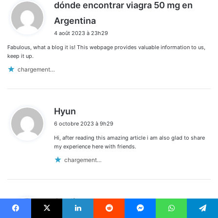
dónde encontrar viagra 50 mg en
d
Argentina
i
4 août 2023 à 23h29
t
Fabulous, what a blog it is! This webpage provides valuable information to us,
:
keep it up.
chargement…
d
Hyun
i
6 octobre 2023 à 9h29
t
Hi, after reading this amazing article i am also glad to share
:
my experience here with friends.
chargement…
d
Shelia
i
7 octobre 2023 à 5h28
t
Facebook
X
Linkedin
Reddit
Messenger
WhatsApp
Telegram