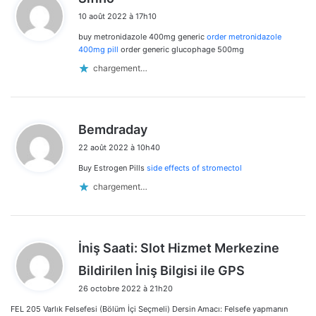
i
10 août 2022 à 17h10
t
buy metronidazole 400mg generic
order metronidazole
:
400mg pill
order generic glucophage 500mg
chargement…
d
Bemdraday
i
22 août 2022 à 10h40
t
Buy Estrogen Pills
side effects of stromectol
:
chargement…
İniş Saati: Slot Hizmet Merkezine
d
Bildirilen İniş Bilgisi ile GPS
i
26 octobre 2022 à 21h20
t
FEL 205 Varlık Felsefesi (Bölüm İçi Seçmeli) Dersin Amacı: Felsefe yapmanın