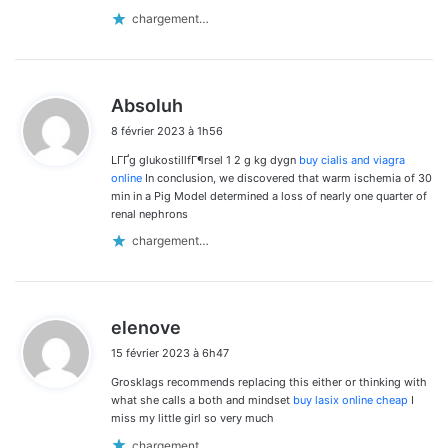
chargement…
d
Absoluh
i
8 février 2023 à 1h56
t
LГҐg glukostillfГ¶rsel 1 2 g kg dygn
buy cialis and viagra
:
online
In conclusion, we discovered that warm ischemia of 30
min in a Pig Model determined a loss of nearly one quarter of
renal nephrons
chargement…
d
elenove
i
15 février 2023 à 6h47
t
Grosklags recommends replacing this either or thinking with
:
what she calls a both and mindset
buy lasix online cheap
I
miss my little girl so very much
chargement…