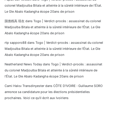
colonel Madjoulba Bitala et atteinte à la sûreté intérieure de l’État.
Le Gle Abalo Kadangha écope 20ans de prison
国債残高 現在
dans
Togo | Verdict-procès : assassinat du colonel
Madjoulba Bitala et atteinte à la sûreté intérieure de l’État. Le Gle
Abalo Kadangha écope 20ans de prison
rtp sapporo88
dans
Togo | Verdict-procès : assassinat du colonel
Madjoulba Bitala et atteinte à la sûreté intérieure de l’État. Le Gle
Abalo Kadangha écope 20ans de prison
Neatherland News Today
dans
Togo | Verdict-procès : assassinat
du colonel Madjoulba Bitala et atteinte à la sûreté intérieure de
l’État. Le Gle Abalo Kadangha écope 20ans de prison
Cami Halısı Transdinyester
dans
CÔTE D’IVOIRE : Guillaume SORO
annonce sa candidature pour les élections présidentielles
prochaines. Voici ce qu’il écrit aux Ivoiriens