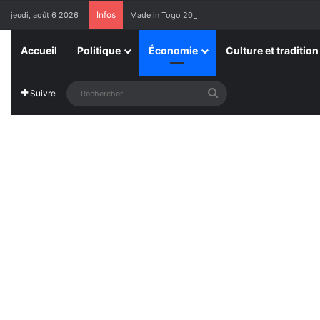
Infos
jeudi, août 6 2026
Made in Togo 2026 : un bilan positif qui prépare le 
Accueil
Politique
Économie
Culture et tradition
Rechercher
Suivre