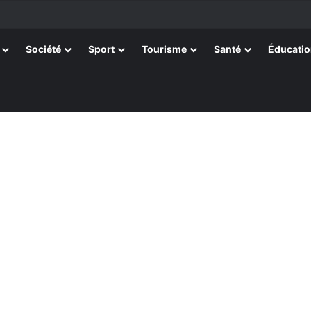
terrain pour la Foire Internationale de Lomé
Société
Sport
Tourisme
Santé
Éducati