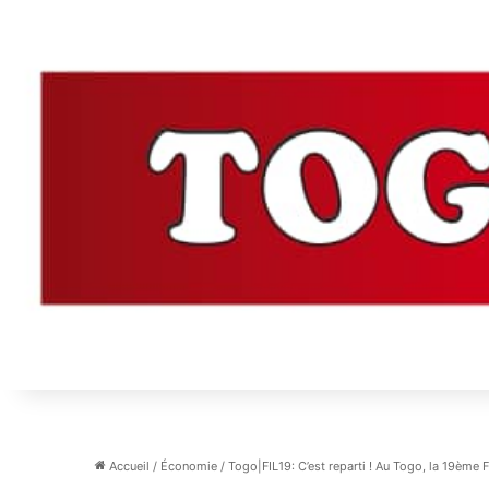
Accueil
/
Économie
/
Togo|FIL19: C’est reparti ! Au Togo, la 19ème F