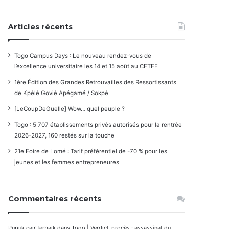
Articles récents
Togo Campus Days : Le nouveau rendez-vous de
l’excellence universitaire les 14 et 15 août au CETEF
1ère Édition des Grandes Retrouvailles des Ressortissants
de Kpélé Govié Apégamé / Sokpé
[LeCoupDeGuelle] Wow… quel peuple ?
Togo : 5 707 établissements privés autorisés pour la rentrée
2026-2027, 160 restés sur la touche
21e Foire de Lomé : Tarif préférentiel de -70 % pour les
jeunes et les femmes entrepreneures
Commentaires récents
Pupuk cair terbaik
dans
Togo | Verdict-procès : assassinat du