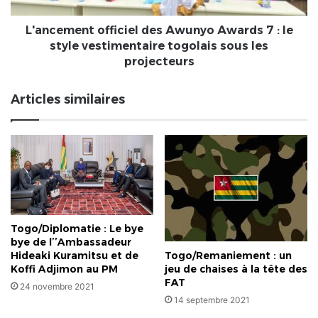
style
vestimentaire
L'ancement officiel des Awunyo Awards 7 : le
togolais
style vestimentaire togolais sous les
sous
projecteurs
les
projecteurs
Articles similaires
Togo/Diplomatie : Le bye
bye de l’’Ambassadeur
Togo/Remaniement : un
Hideaki Kuramitsu et de
jeu de chaises à la tête des
Koffi Adjimon au PM
FAT
24 novembre 2021
14 septembre 2021