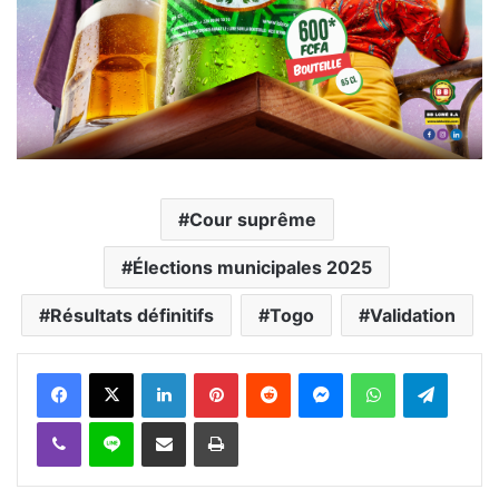
Cour suprême
Élections municipales 2025
Résultats définitifs
Togo
Validation
Facebook
X
Linkedin
Pinterest
Reddit
Messenger
WhatsApp
Telegra
Viber
Ligne
Partager par email
Imprimer