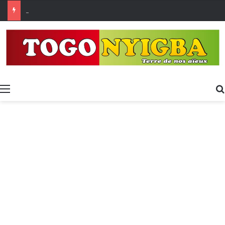
Made in Togo 2026 : un bilan positif qui prépare le terrain pour la Foire Internationale de Lomé
Menu