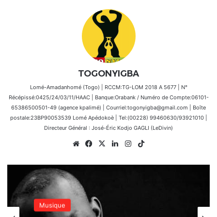
TOGONYIGBA
Lomé-Amadanhomé (Togo) | RCCM:TG-LOM 2018 A 5677 | N°
Récépissé:0425/24/03/11/HAAC | Banque:Orabank / Numéro de Compte:06101-
65386500501-49 (agence kpalimé) | Courriel:togonyigba@gmail.com | Boîte
postale:23BP90053539 Lomé Apédokoè | Tel:(00228) 99460630/93921010 |
Directeur Général : José-Éric Kodjo GAGLI (LeDivin)
Website
Facebook
X
Linkedin
Instagram
TikTok
Musique