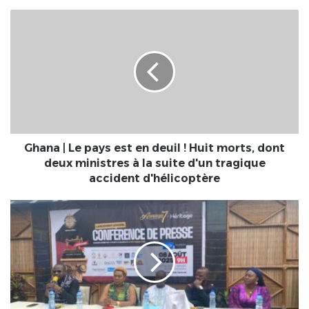
Ghana
|
Le
pays
est
en
deuil
!
Huit
morts,
Ghana | Le pays est en deuil ! Huit morts, dont
dont
deux ministres à la suite d'un tragique
deux
accident d'hélicoptère
ministres
à
L'ancement
la
officiel
suite
des
d'un
Awunyo
tragique
Awards
accident
7
d'hélicoptère
:
le