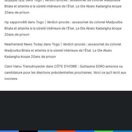
国債残高 現在
dans
Togo | Verdict-procès : assassinat du colonel Madjoulba
Bitala et atteinte à la sûreté intérieure de l’État. Le Gle Abalo Kadangha écope
20ans de prison
rtp sapporo88
dans
Togo | Verdict-procès : assassinat du colonel Madjoulba
Bitala et atteinte à la sûreté intérieure de l’État. Le Gle Abalo Kadangha écope
20ans de prison
Neatherland News Today
dans
Togo | Verdict-procès : assassinat du colonel
Madjoulba Bitala et atteinte à la sûreté intérieure de l’État. Le Gle Abalo
Kadangha écope 20ans de prison
Cami Halısı Transdinyester
dans
CÔTE D’IVOIRE : Guillaume SORO annonce sa
candidature pour les élections présidentielles prochaines. Voici ce qu’il écrit aux
Ivoiriens