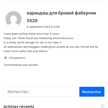
карандаш для бровей фаберлик
d
5529
i
6 septembre 2023 à 7h50
t
I have been surfing online more than 3 hours
:
today, yet I never found any interesting article like yours.
It is pretty worth enough for me. In my view, if
all webmasters and bloggers made good content as you did, the net will be
much more useful than ever before.
chargement…
Navigation
Commentaires plus anciens
dans
les
Rechercher :
commentaires
Articles récents