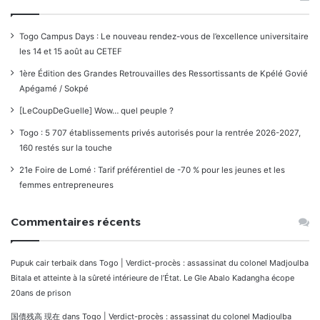
Togo Campus Days : Le nouveau rendez-vous de l’excellence universitaire
les 14 et 15 août au CETEF
1ère Édition des Grandes Retrouvailles des Ressortissants de Kpélé Govié
Apégamé / Sokpé
[LeCoupDeGuelle] Wow… quel peuple ?
Togo : 5 707 établissements privés autorisés pour la rentrée 2026-2027,
160 restés sur la touche
21e Foire de Lomé : Tarif préférentiel de -70 % pour les jeunes et les
femmes entrepreneures
Commentaires récents
Pupuk cair terbaik
dans
Togo | Verdict-procès : assassinat du colonel Madjoulba
Bitala et atteinte à la sûreté intérieure de l’État. Le Gle Abalo Kadangha écope
20ans de prison
国債残高 現在
dans
Togo | Verdict-procès : assassinat du colonel Madjoulba