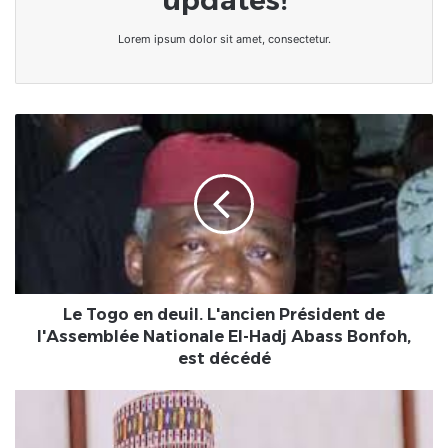
Lorem ipsum dolor sit amet, consectetur.
Le
Togo
en
deuil.
L'ancien
Président
de
l'Assemblée
Nationale
El-
Le Togo en deuil. L'ancien Président de
Hadj
l'Assemblée Nationale El-Hadj Abass Bonfoh,
Abass
est décédé
Bonfoh,
est
Nigeria/Non...
décédé
"on
ne