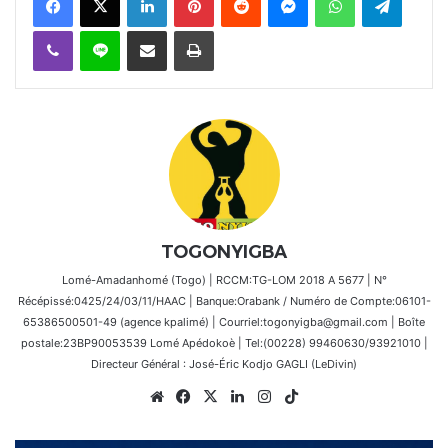
Viber
Ligne
Partager par email
Imprimer
TOGONYIGBA
Lomé-Amadanhomé (Togo) | RCCM:TG-LOM 2018 A 5677 | N°
Récépissé:0425/24/03/11/HAAC | Banque:Orabank / Numéro de Compte:06101-
65386500501-49 (agence kpalimé) | Courriel:togonyigba@gmail.com | Boîte
postale:23BP90053539 Lomé Apédokoè | Tel:(00228) 99460630/93921010 |
Directeur Général : José-Éric Kodjo GAGLI (LeDivin)
Website
Facebook
X
Linkedin
Instagram
TikTok