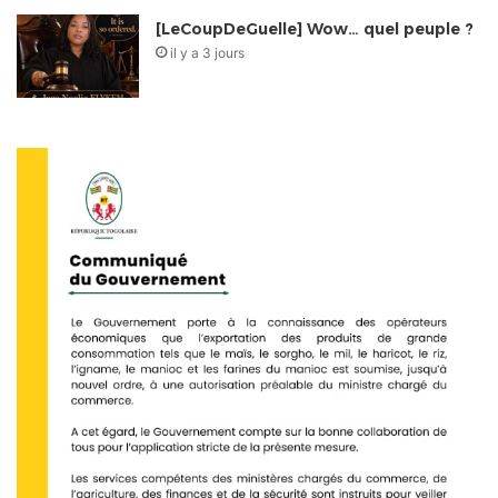
[LeCoupDeGuelle] Wow… quel peuple ?
il y a 3 jours