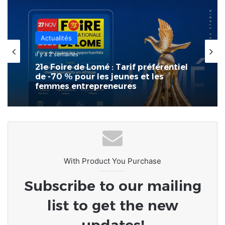
LeCoupD'œil
Actualités
il y a 2 semaines
il y a 2 semaines
[LeCoupD’œil] Si j’étais président, ce
que je ferai des « Évalas »
21e Foire de Lomé : Tarif préférentiel
de -70 % pour les jeunes et les
femmes entrepreneures
With Product You Purchase
Subscribe to our mailing
list to get the new
updates!