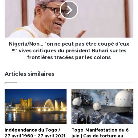
peut
pas
être
coupé
d'eux
!!!"
vives
Nigeria/Non... "on ne peut pas être coupé d'eux
critiques
!!!" vives critiques du président Buhari sur les
du
frontières tracées par les colons
président
Buhari
Articles similaires
sur
les
frontières
tracées
par
les
colons
Indépendance du Togo /
Togo-Manifestation du 6
27 avril 1960 – 27 avril 2021
juin | Cas de torture au