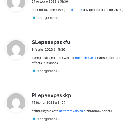
31 octobre 2022 à 5h36
t
cost mirtazapine 15mg
paxil price
buy generic pamelor 25 mg
:
chargement…
d
SLepeexpaskfu
i
9 février 2023 à 11h36
t
taking lasix and still swelling
medicine lasix
furosemide side
:
effects in humans
chargement…
d
PLepeexpaskkp
i
14 février 2023 à 6h27
t
azithromycin cats
azithromycin sale
zithromax for std
:
chargement…