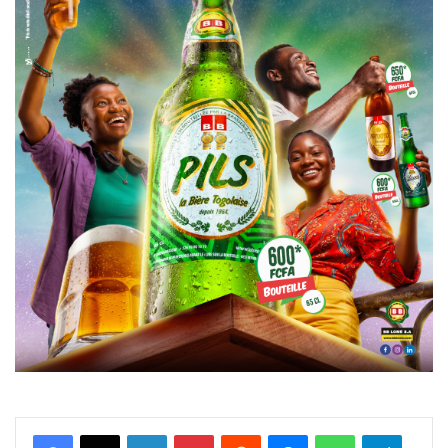
Facebook
X
Linkedin
Pinterest
Reddit
Messenger
WhatsApp
Telegra