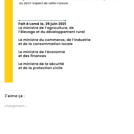
J’aime ça :
chargement…