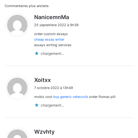
Navigation
Commentaires plus anciens
d
NanicemnMa
dans
i
25 septembre 2022 à 9h39
t
les
order custom essays
:
commentaires
cheap essay writer
essays writing services
chargement…
d
Xoitxx
i
7 octobre 2022 à 13h49
t
mobic cost
buy generic celecoxib
order flomax pill
:
chargement…
d
Wzvhty
i