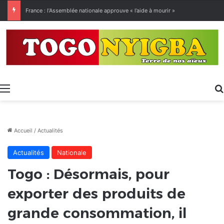
France : l’Assemblée nationale approuve « l’aide à mourir »
Menu
Accueil
/
Actualités
Actualités
Nationale
Togo : Désormais, pour
exporter des produits de
grande consommation, il