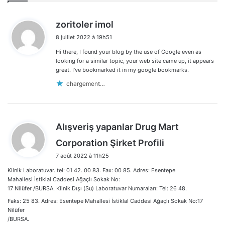
d
zoritoler imol
i
8 juillet 2022 à 19h51
t
Hi there, I found your blog by the use of Google even as
:
looking for a similar topic, your web site came up, it appears
great. I’ve bookmarked it in my google bookmarks.
chargement…
Alışveriş yapanlar Drug Mart
d
Corporation Şirket Profili
i
7 août 2022 à 11h25
t
Klinik Laboratuvar. tel: 01 42. 00 83. Fax: 00 85. Adres: Esentepe
:
Mahallesi İstiklal Caddesi Ağaçlı Sokak No:
17 Nilüfer /BURSA. Klinik Dışı (Su) Laboratuvar Numaraları: Tel: 26 48.
Faks: 25 83. Adres: Esentepe Mahallesi İstiklal Caddesi Ağaçlı Sokak No:17
Nilüfer
/BURSA.