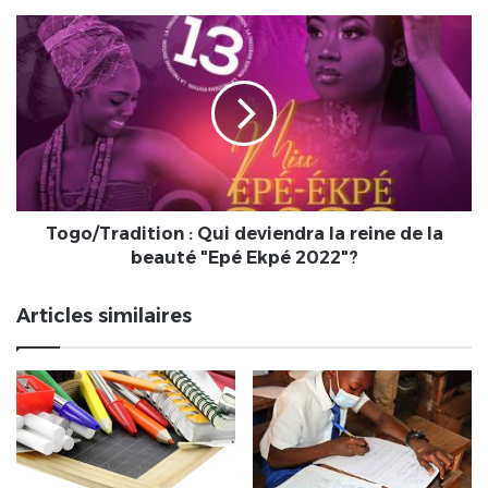
gouvernement
Togo/Tradition
et
:
enseignants.
Qui
deviendra
la
reine
de
la
beauté
"Epé
Togo/Tradition : Qui deviendra la reine de la
Ekpé
beauté "Epé Ekpé 2022"?
2022"?
Articles similaires