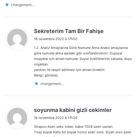
chargement…
d
Sekreterim Tam Bir Fahişe
i
18 novembre 2022 à 17h02
t
1.2. Analiz Amaçlarına Göre Numune Alma Analiz amaçlarına
:
göre numune alma aaıdaki gibi sınıflandırılmıtır: Duyusal
muayene için alınan numune: Suyun özelliklerinin sahada, duyu
organları
yardımı ile tespit edilmesi için alınan örnektir.
Rengi, görünüü.
chargement…
d
soyunma kabini gizli cekimler
i
19 novembre 2022 à 17h26
t
Strapon Azeri seks video. kaba-7028 azeri sexleri.
:
Tıraş büyük Kelly bir büyük horoz azeri xxnx. Siyah xnxx azeri