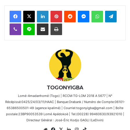
Facebook
X
Linkedin
Pinterest
Reddit
Messenger
WhatsApp
Telegra
Viber
Ligne
Partager par email
Imprimer
TOGONYIGBA
Lomé-Amadanhomé (Togo) | RCCM:TG-LOM 2018 A 5677 | N°
Récépissé:0425/24/03/11/HAAC | Banque:Orabank / Numéro de Compte:06101-
65386500501-49 (agence kpalimé) | Courriel:togonyigba@gmail.com | Boîte
postale:23BP90053539 Lomé Apédokoè | Tel:(00228) 99460630/93921010 |
Directeur Général : José-Éric Kodjo GAGLI (LeDivin)
Website
Facebook
X
Linkedin
Instagram
TikTok