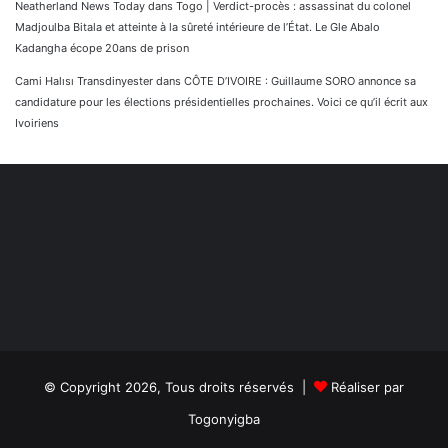
Neatherland News Today
dans
Togo | Verdict-procès : assassinat du colonel
Madjoulba Bitala et atteinte à la sûreté intérieure de l’État. Le Gle Abalo
Kadangha écope 20ans de prison
Cami Halısı Transdinyester
dans
CÔTE D’IVOIRE : Guillaume SORO annonce sa
candidature pour les élections présidentielles prochaines. Voici ce qu’il écrit aux
Ivoiriens
© Copyright 2026, Tous droits réservés |
Réaliser par
Togonyigba