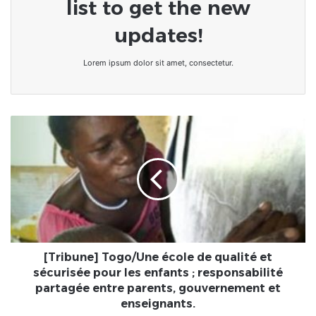
list to get the new
updates!
Lorem ipsum dolor sit amet, consectetur.
[Tribune]
Togo/Une
école
de
qualité
et
sécurisée
pour
les
enfants ;
[Tribune] Togo/Une école de qualité et
responsabilité
sécurisée pour les enfants ; responsabilité
partagée
partagée entre parents, gouvernement et
entre
enseignants.
parents,