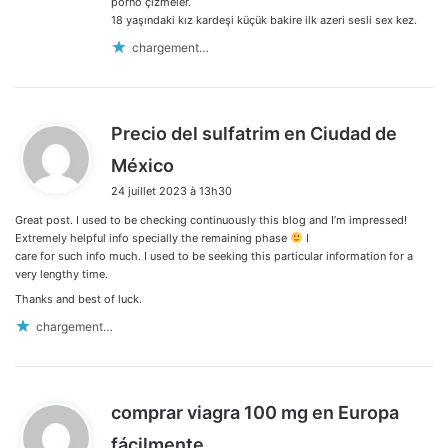
porno çizmeler.
18 yaşındaki kız kardeşi küçük bakire ilk azeri sesli sex kez.
chargement…
Precio del sulfatrim en Ciudad de
d
México
i
24 juillet 2023 à 13h30
t
Great post. I used to be checking continuously this blog and I’m impressed!
:
Extremely helpful info specially the remaining phase
I
care for such info much. I used to be seeking this particular information for a
very lengthy time.
Thanks and best of luck.
chargement…
comprar viagra 100 mg en Europa
d
fácilmente