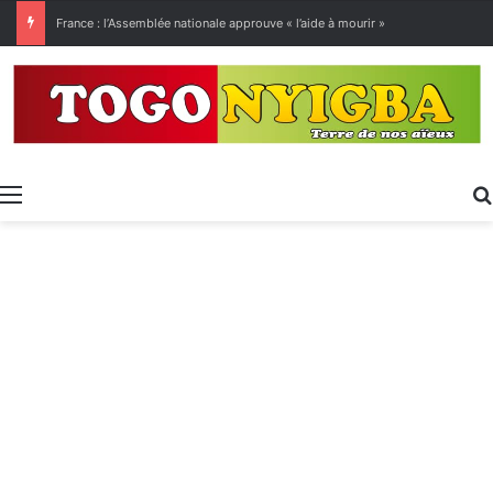
[LeCoupD’œil] Le chassé-croisé entre vacanciers de juillet et d’août a commencé.
Menu