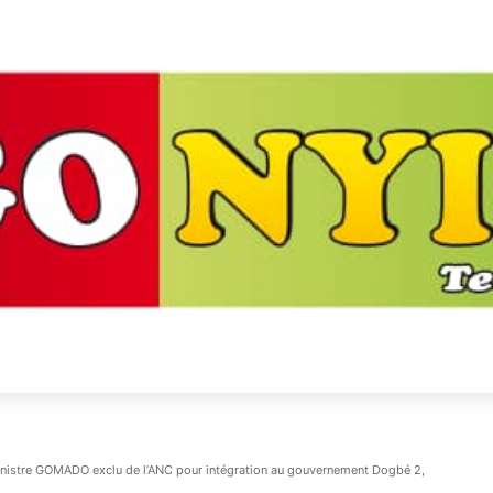
 ministre GOMADO exclu de l’ANC pour intégration au gouvernement Dogbé 2,