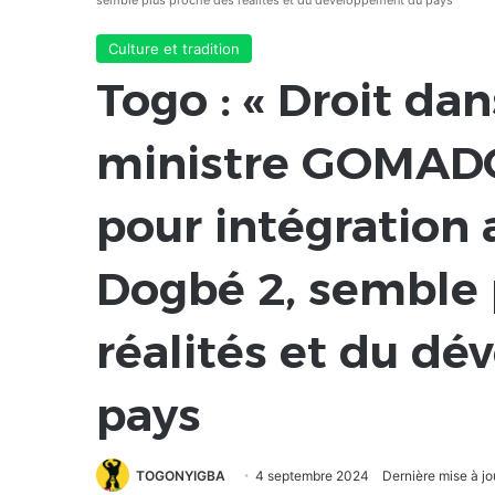
semble plus proche des réalités et du développement du pays
Culture et tradition
Togo : « Droit dan
ministre GOMADO
pour intégration
Dogbé 2, semble 
réalités et du d
pays
TOGONYIGBA
4 septembre 2024
Dernière mise à j