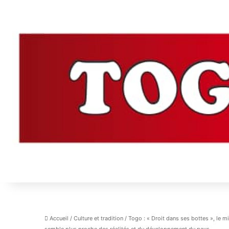
Accueil
/
Culture et tradition
/
Togo : « Droit dans ses bottes », le