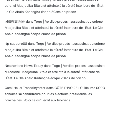
colonel Madjoulba Bitala et atteinte à la sûreté intérieure de l’État.
Le Gle Abalo Kadangha écope 20ans de prison
国債残高 現在
dans
Togo | Verdict-procès : assassinat du colonel
Madjoulba Bitala et atteinte à la sûreté intérieure de l’État. Le Gle
Abalo Kadangha écope 20ans de prison
rtp sapporo88
dans
Togo | Verdict-procès : assassinat du colonel
Madjoulba Bitala et atteinte à la sûreté intérieure de l’État. Le Gle
Abalo Kadangha écope 20ans de prison
Neatherland News Today
dans
Togo | Verdict-procès : assassinat
du colonel Madjoulba Bitala et atteinte à la sûreté intérieure de
l’État. Le Gle Abalo Kadangha écope 20ans de prison
Cami Halısı Transdinyester
dans
CÔTE D’IVOIRE : Guillaume SORO
annonce sa candidature pour les élections présidentielles
prochaines. Voici ce qu’il écrit aux Ivoiriens