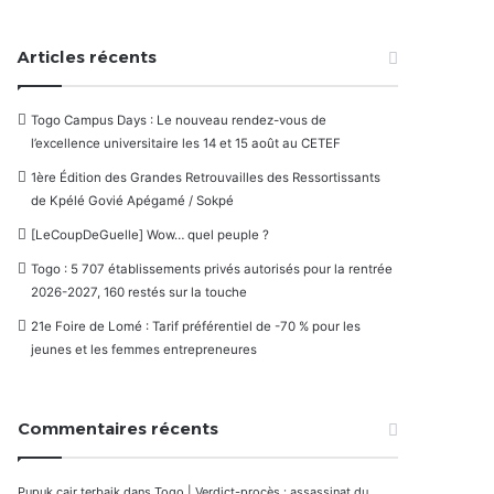
Articles récents
Togo Campus Days : Le nouveau rendez-vous de
l’excellence universitaire les 14 et 15 août au CETEF
1ère Édition des Grandes Retrouvailles des Ressortissants
de Kpélé Govié Apégamé / Sokpé
[LeCoupDeGuelle] Wow… quel peuple ?
Togo : 5 707 établissements privés autorisés pour la rentrée
2026-2027, 160 restés sur la touche
21e Foire de Lomé : Tarif préférentiel de -70 % pour les
jeunes et les femmes entrepreneures
Commentaires récents
Pupuk cair terbaik
dans
Togo | Verdict-procès : assassinat du