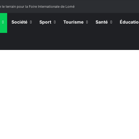
 le terrain pour la Foire Internationale de Lomé
Société
Sport
Tourisme
Santé
Éducati