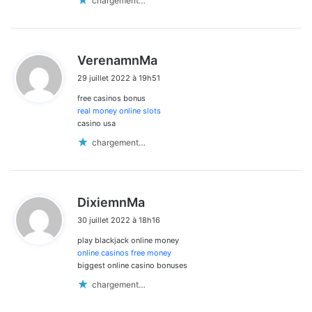
chargement…
d
VerenamnMa
i
29 juillet 2022 à 19h51
t
free casinos bonus
:
real money online slots
casino usa
chargement…
d
DixiemnMa
i
30 juillet 2022 à 18h16
t
play blackjack online money
:
online casinos free money
biggest online casino bonuses
chargement…