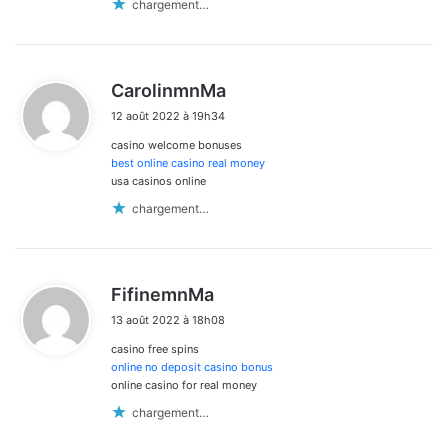
chargement…
d
CarolinmnMa
i
12 août 2022 à 19h34
t
casino welcome bonuses
:
best online casino real money
usa casinos online
chargement…
d
FifinemnMa
i
13 août 2022 à 18h08
t
casino free spins
:
online no deposit casino bonus
online casino for real money
chargement…