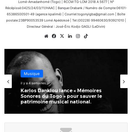
Lomé-Amadanhomé (Togo) | RCCM:TG-LOM 2018 A 5677 | N°
Récépissé:0425/24/03/11/HAAC | Banque:Orabank / Numéro de Compte:06101-
65386500501-49 (agence kpalimé) | Courriel:togonyigba@gmail.com | Boîte
postale:23BP90053539 Lomé Apédokoè | Tel:(00228) 99460630/93921010 |
Directeur Général : José-Éric Kodjo GAGLI (LeDivin)
Website
Facebook
X
Linkedin
Instagram
TikTok
Musique
il y a 4 semaines
Karlos Danklou lance « Mémoires
Sonores du Togo » pour sauver le
patrimoine musical national.