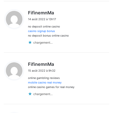
d
FifinemnMa
i
14 août 2022 à 13h17
t
no deposit online casino
:
casino signup bonus
no deposit bonus online casino
chargement…
d
FifinemnMa
i
15 août 2022 à 9h32
t
online gambling reviews
:
mobile casino real money
online casino games for real money
chargement…