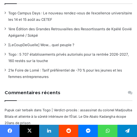
Togo Campus Days : Le nouveau rendez-vous de l’excellence universitaire
les 14 et 15 août au CETEF
1ère Édition des Grandes Retrouvailles des Ressortissants de Kpélé Govié
Apégamé / Sokpé
[LeCoupDeGuelle] Wow… quel peuple ?
Togo : 5 707 établissements privés autorisés pour la rentrée 2026-2027,
160 restés sur la touche
21e Foire de Lomé : Tarif préférentiel de -70 % pour les jeunes et les
femmes entrepreneures
Commentaires récents
Pupuk cair terbaik
dans
Togo | Verdict-procès : assassinat du colonel Madjoulba
Bitala et atteinte à la sûreté intérieure de l’État. Le Gle Abalo Kadangha écope
20ans de prison
国債残高 現在
dans
Togo | Verdict-procès : assassinat du colonel Madjoulba
Facebook
X
Linkedin
Reddit
Messenger
WhatsApp
Telegram