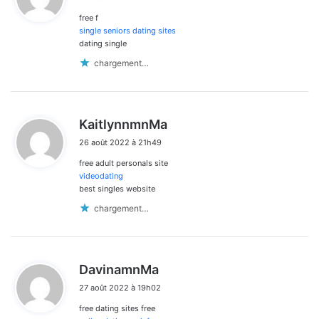
t
free f
:
single seniors dating sites
dating single
chargement…
d
KaitlynnmnMa
i
26 août 2022 à 21h49
t
free adult personals site
:
videodating
best singles website
chargement…
d
DavinamnMa
i
27 août 2022 à 19h02
t
free dating sites free