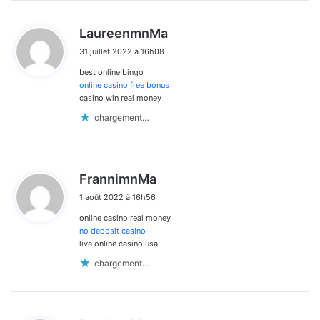
d
LaureenmnMa
i
31 juillet 2022 à 16h08
t
best online bingo
:
online casino free bonus
casino win real money
chargement…
d
FrannimnMa
i
1 août 2022 à 16h56
t
online casino real money
:
no deposit casino
live online casino usa
chargement…