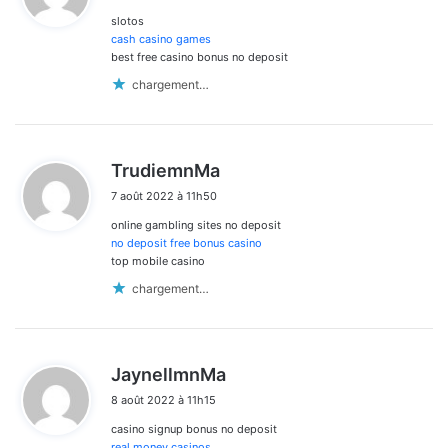
slotos
:
cash casino games
best free casino bonus no deposit
chargement…
d
TrudiemnMa
i
7 août 2022 à 11h50
t
online gambling sites no deposit
:
no deposit free bonus casino
top mobile casino
chargement…
d
JaynellmnMa
i
8 août 2022 à 11h15
t
casino signup bonus no deposit
:
real money casinos