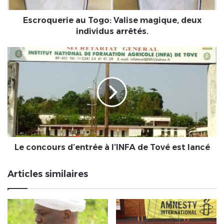
Escroquerie au Togo: Valise magique, deux
individus arrêtés.
Le
concours
d’entrée
à
l’INFA
de
Tové
est
lancé
Le concours d’entrée à l’INFA de Tové est lancé
Articles similaires