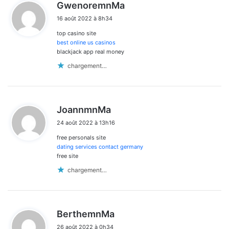
d
GwenoremnMa
i
16 août 2022 à 8h34
t
top casino site
:
best online us casinos
blackjack app real money
chargement…
d
JoannmnMa
i
24 août 2022 à 13h16
t
free personals site
:
dating services contact germany
free site
chargement…
d
BerthemnMa
i
26 août 2022 à 0h34