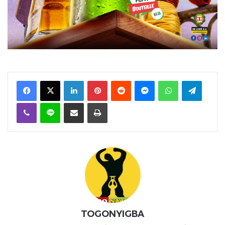
Facebook
X
Linkedin
Pinterest
Reddit
Messenger
WhatsApp
Telegra
Viber
Ligne
Partager par email
Imprimer
TOGONYIGBA