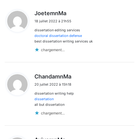
d
JoetemnMa
i
18 juillet 2022 à 21h55
t
dissertation editing services
:
doctoral dissertation defense
best dissertation writing services uk
chargement…
d
ChandamnMa
i
20 juillet 2022 à 15h18
t
dissertation writing help
:
dissertation
all but dissertation
chargement…
d