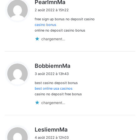
d
PearlmnMa
i
2 août 2022 à 15h22
t
free sign up bonus no deposit casino
:
casino bonus
online no deposit casino bonus
chargement…
d
BobbiemnMa
i
3 août 2022 à 13h43
t
best casino deposit bonus
:
best online usa casinos
casino no deposit free bonus
chargement…
d
LesliemnMa
i
4 août 2022 à 12h03
t