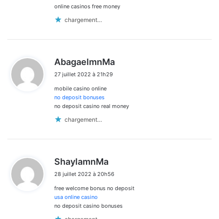
online casinos free money
chargement…
d
AbagaelmnMa
i
27 juillet 2022 à 21h29
t
mobile casino online
:
no deposit bonuses
no deposit casino real money
chargement…
d
ShaylamnMa
i
28 juillet 2022 à 20h56
t
free welcome bonus no deposit
:
usa online casino
no deposit casino bonuses