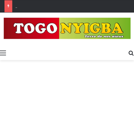
Togo : 5 707 établissements privés autorisés pour la rentrée 2026-2027, 160 restés sur la touche
Menu