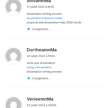
AvivamnMa
i
21 juillet 2022 à 9h32
t
dissertation writing process
:
dissertation literature review
proposal and dissertation help 2000 words
chargement…
d
DortheamnMa
i
22 juillet 2022 à 5h04
t
write your dissertation
:
citing a dissertation
dissertation writing process
chargement…
d
VerieemnMa
i
22 juillet 2022 à 23h42
t