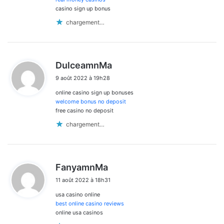
casino sign up bonus
chargement…
d
DulceamnMa
i
9 août 2022 à 19h28
t
online casino sign up bonuses
:
welcome bonus no deposit
free casino no deposit
chargement…
d
FanyamnMa
i
11 août 2022 à 18h31
t
usa casino online
:
best online casino reviews
online usa casinos