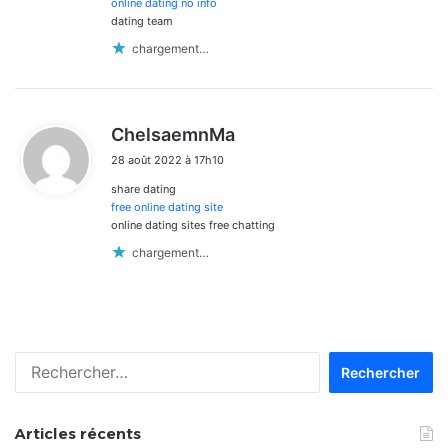
:
online dating no info
dating team
chargement…
d
ChelsaemnMa
i
28 août 2022 à 17h10
t
share dating
:
free online dating site
online dating sites free chatting
chargement…
Rechercher :
Articles récents