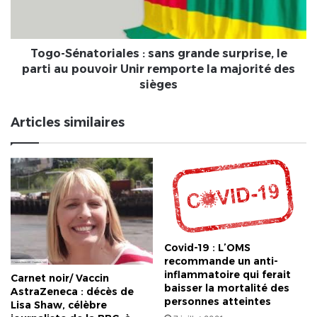
le
parti
au
pouvoir
Togo-Sénatoriales : sans grande surprise, le
Unir
parti au pouvoir Unir remporte la majorité des
remporte
sièges
la
majorité
Articles similaires
des
sièges
Covid-19 : L’OMS
recommande un anti-
inflammatoire qui ferait
Carnet noir/ Vaccin
baisser la mortalité des
AstraZeneca : décès de
personnes atteintes
Lisa Shaw, célèbre