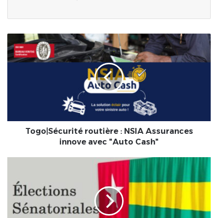
Togo|Sécurité
routière
:
NSIA
Assurances
innove
avec
"Auto
Cash"
Togo|Sécurité routière : NSIA Assurances
innove avec "Auto Cash"
Togo-
Sénatoriales
:
sans
grande
surprise,