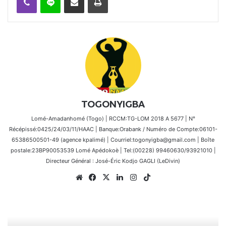
TOGONYIGBA
Lomé-Amadanhomé (Togo) | RCCM:TG-LOM 2018 A 5677 | N°
Récépissé:0425/24/03/11/HAAC | Banque:Orabank / Numéro de Compte:06101-
65386500501-49 (agence kpalimé) | Courriel:togonyigba@gmail.com | Boîte
postale:23BP90053539 Lomé Apédokoè | Tel:(00228) 99460630/93921010 |
Directeur Général : José-Éric Kodjo GAGLI (LeDivin)
Website
Facebook
X
Linkedin
Instagram
TikTok