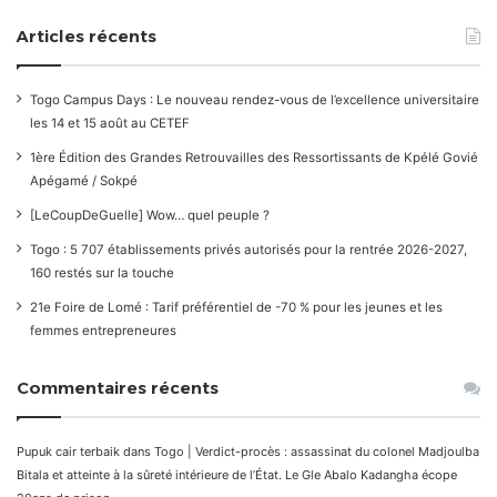
Articles récents
Togo Campus Days : Le nouveau rendez-vous de l’excellence universitaire
les 14 et 15 août au CETEF
1ère Édition des Grandes Retrouvailles des Ressortissants de Kpélé Govié
Apégamé / Sokpé
[LeCoupDeGuelle] Wow… quel peuple ?
Togo : 5 707 établissements privés autorisés pour la rentrée 2026-2027,
160 restés sur la touche
21e Foire de Lomé : Tarif préférentiel de -70 % pour les jeunes et les
femmes entrepreneures
Commentaires récents
Pupuk cair terbaik
dans
Togo | Verdict-procès : assassinat du colonel Madjoulba
Bitala et atteinte à la sûreté intérieure de l’État. Le Gle Abalo Kadangha écope