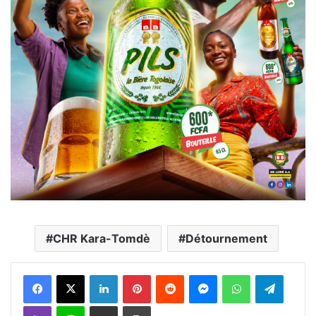
CHR Kara-Tomdè
Détournement
Facebook
X
Linkedin
Pinterest
Reddit
Messenger
WhatsApp
Telegra
Viber
Ligne
Partager par email
Imprimer