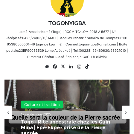
TOGONYIGBA
Lomé-Amadanhomé (Togo) | RCCM:TG-LOM 2018 A 5677 | N°
Récépissé:0425/24/03/11/HAAC | Banque:Orabank / Numéro de Compte:06101-
65386500501-49 (agence kpalimé) | Courriel:togonyigba@gmail.com | Boîte
postale:23BP90053539 Lomé Apédokoè | Tel:(00228) 99460630/93921010 |
Directeur Général : José-Éric Kodjo GAGLI (LeDivin)
Website
Facebook
X
Linkedin
Instagram
TikTok
Culture et tradition
Culture et tradition
3 septembre 2025
17 septembre 2025