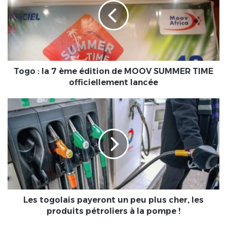
7
ème
édition
de
MOOV
SUMMER
TIME
Togo : la 7 ème édition de MOOV SUMMER TIME
officiellement
officiellement lancée
lancée
Les
togolais
payeront
un
peu
plus
cher,
les
produits
pétroliers
Les togolais payeront un peu plus cher, les
à
produits pétroliers à la pompe !
la