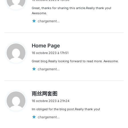
t
Great, thanks for sharing this article.Really thank you!
:
Awesome.
chargement…
d
Home Page
i
16 octobre 2023 à 17h51
t
Great blog.Really looking forward to read more. Awesome.
:
chargement…
d
雨丝网套图
i
16 octobre 2023 à 21h24
t
Im obliged for the blog post.Really thank you!
:
chargement…