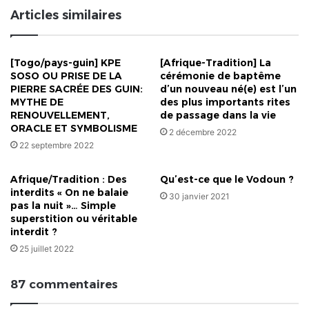
pompe
Articles similaires
!
[Togo/pays-guin] KPE
[Afrique-Tradition] La
SOSO OU PRISE DE LA
cérémonie de baptême
PIERRE SACRÉE DES GUIN:
d’un nouveau né(e) est l’un
MYTHE DE
des plus importants rites
RENOUVELLEMENT,
de passage dans la vie
ORACLE ET SYMBOLISME
2 décembre 2022
22 septembre 2022
Afrique/Tradition : Des
Qu’est-ce que le Vodoun ?
interdits « On ne balaie
30 janvier 2021
pas la nuit »… Simple
superstition ou véritable
interdit ?
25 juillet 2022
87 commentaires