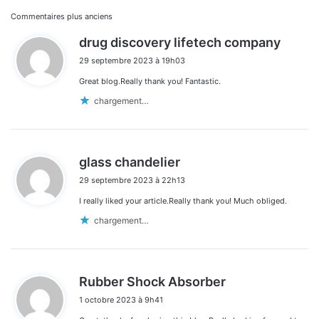
Navigation
Commentaires plus anciens
d
drug discovery lifetech company
dans
i
29 septembre 2023 à 19h03
t
les
Great blog.Really thank you! Fantastic.
:
commentaires
chargement…
d
glass chandelier
i
29 septembre 2023 à 22h13
t
I really liked your article.Really thank you! Much obliged.
:
chargement…
d
Rubber Shock Absorber
i
1 octobre 2023 à 9h41
t