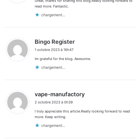
Great, thanks for sharing this blog.Really looking forward to
:
read more. Fantastic.
chargement…
d
Bingo Register
i
1 octobre 2023 à 16h47
t
Im grateful for the blog. Awesome.
:
chargement…
d
vape-manufactory
i
2 octobre 2023 à 0h39
t
I truly appreciate this article.Really looking forward to read
:
more. Keep writing.
chargement…