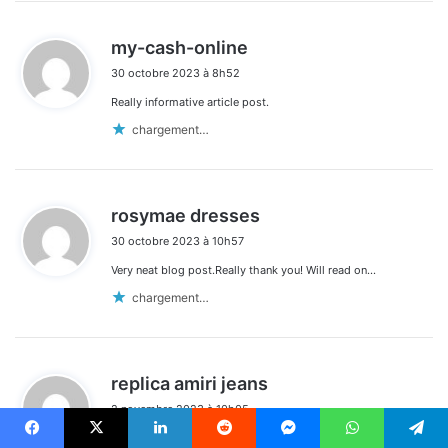
d
my-cash-online
i
30 octobre 2023 à 8h52
t
Really informative article post.
:
chargement…
d
rosymae dresses
i
30 octobre 2023 à 10h57
t
Very neat blog post.Really thank you! Will read on…
:
chargement…
d
replica amiri jeans
i
2 novembre 2023 à 10h05
t
Muchos Gracias for your blog post. Really Great.
Facebook
X
Linkedin
Reddit
Messenger
WhatsApp
Telegram