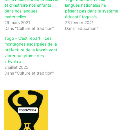
et d’instruire nos enfants
langues nationales ne
dans nos langues
pèsent pas dans le système
maternelles
éducatif togolais
29 mars 2021
26 février 2021
Dans "Culture et tradition"
Dans "Éducation"
Togo – C’est reparti ! Les
montagnes escarpées de la
préfecture de la Kozah vont
vibrer au rythme des
« Évala »
2 juillet 2025
Dans "Culture et tradition"