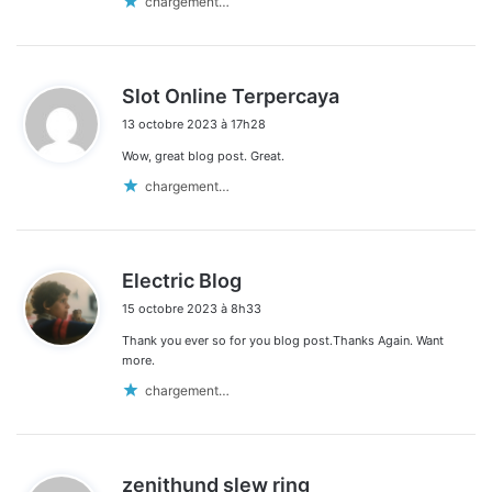
chargement…
d
Slot Online Terpercaya
i
13 octobre 2023 à 17h28
t
Wow, great blog post. Great.
:
chargement…
d
Electric Blog
i
15 octobre 2023 à 8h33
t
Thank you ever so for you blog post.Thanks Again. Want
:
more.
chargement…
d
zenithund slew ring