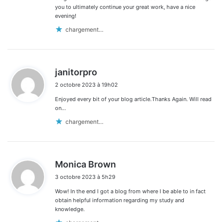
you to ultimately continue your great work, have a nice
evening!
chargement…
d
janitorpro
i
2 octobre 2023 à 19h02
t
Enjoyed every bit of your blog article.Thanks Again. Will read
:
on…
chargement…
d
Monica Brown
i
3 octobre 2023 à 5h29
t
Wow! In the end I got a blog from where I be able to in fact
:
obtain helpful information regarding my study and
knowledge.