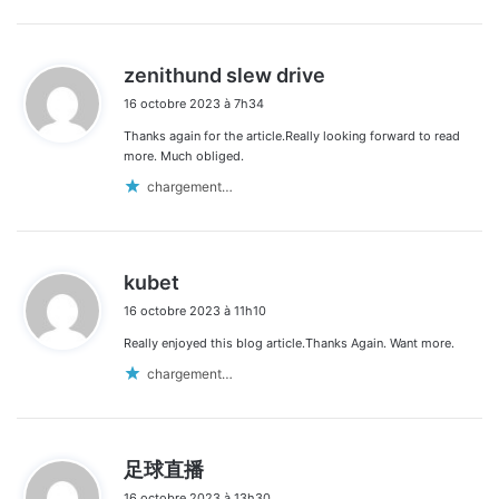
d
zenithund slew drive
i
16 octobre 2023 à 7h34
t
Thanks again for the article.Really looking forward to read
:
more. Much obliged.
chargement…
d
kubet
i
16 octobre 2023 à 11h10
t
Really enjoyed this blog article.Thanks Again. Want more.
:
chargement…
d
足球直播
i
16 octobre 2023 à 13h30