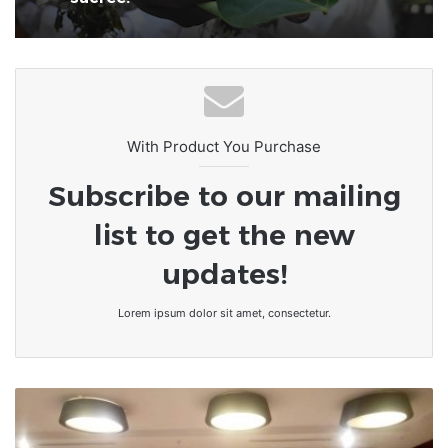
Togo • Rite ancestrale chez les Guin-
Burkina Faso • Homosexualité :
Mina | Épé-Ékpé : prise de la Pierre
Peines de prison, amendes et
sacrée.
expulsions pour les adeptes de
telles relations
With Product You Purchase
Subscribe to our mailing
list to get the new
updates!
Lorem ipsum dolor sit amet, consectetur.
Togo
:
la