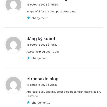
i
15 octobre 2023 à 16h50
t
Im grateful for the blog post. Awesome.
:
chargement…
d
đăng ký kubet
i
15 octobre 2023 à 19h12
t
Awesome blog post. Cool.
:
chargement…
d
etransaxle blog
i
15 octobre 2023 à 21h15
t
Appreciate you sharing, great blog post.Much thanks again.
:
Fantastic.
chargement…