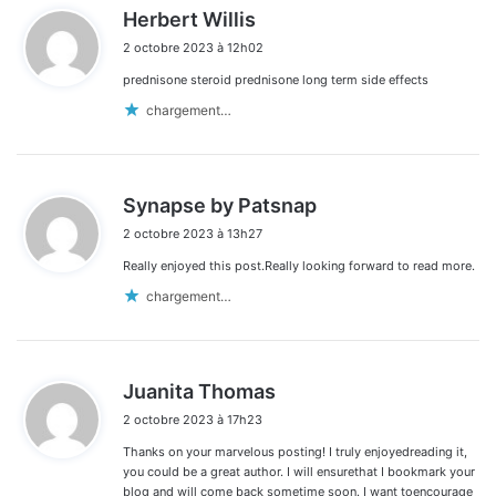
d
Herbert Willis
i
2 octobre 2023 à 12h02
t
prednisone steroid prednisone long term side effects
:
chargement…
d
Synapse by Patsnap
i
2 octobre 2023 à 13h27
t
Really enjoyed this post.Really looking forward to read more.
:
chargement…
d
Juanita Thomas
i
2 octobre 2023 à 17h23
t
Thanks on your marvelous posting! I truly enjoyedreading it,
:
you could be a great author. I will ensurethat I bookmark your
blog and will come back sometime soon. I want toencourage