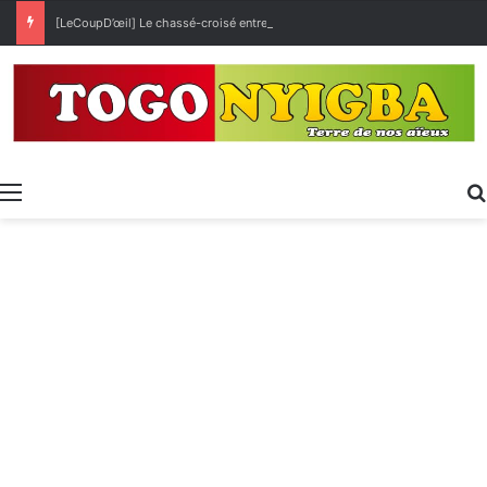
[LeCoupD’œil] Le chassé-croisé entre vacanciers de juillet et d’août a commencé.
Menu