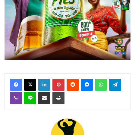
Facebook
X
Linkedin
Pinterest
Reddit
Messenger
WhatsApp
Telegra
Viber
Ligne
Partager par email
Imprimer