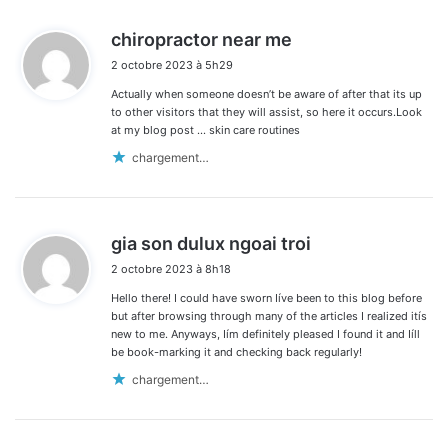
d
chiropractor near me
i
2 octobre 2023 à 5h29
t
Actually when someone doesn’t be aware of after that its up
:
to other visitors that they will assist, so here it occurs.Look
at my blog post … skin care routines
chargement…
d
gia son dulux ngoai troi
i
2 octobre 2023 à 8h18
t
Hello there! I could have sworn Iíve been to this blog before
:
but after browsing through many of the articles I realized itís
new to me. Anyways, Iím definitely pleased I found it and Iíll
be book-marking it and checking back regularly!
chargement…