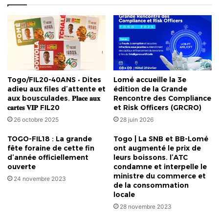
son
nom
Togo/FIL20-40ANS • Dites
Lomé accueille la 3e
adieu aux files d’attente et
édition de la Grande
aux bousculades. 𝐏𝐥𝐚𝐜𝐞 𝐚𝐮𝐱
Rencontre des Compliance
𝐜𝐚𝐫𝐭𝐞𝐬 𝐕𝐈𝐏 FIL20
et Risk Officers (GRCRO)
26 octobre 2025
28 juin 2026
TOGO-FIL18 : La grande
Togo | La SNB et BB-Lomé
fête foraine de cette fin
ont augmenté le prix de
d’année officiellement
leurs boissons. l’ATC
ouverte
condamne et interpelle le
ministre du commerce et
24 novembre 2023
de la consommation
locale
28 novembre 2023