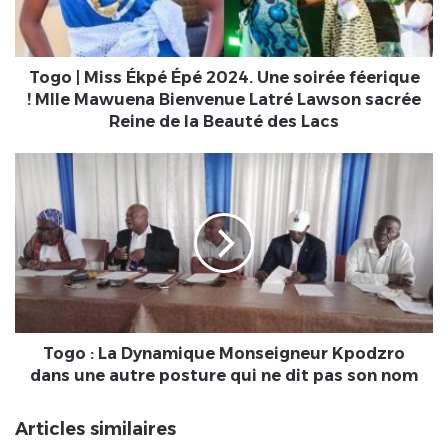
Une
soirée
féerique
!
Togo | Miss Ékpé Épé 2024. Une soirée féerique
Mlle
! Mlle Mawuena Bienvenue Latré Lawson sacrée
Mawuena
Reine de la Beauté des Lacs
Bienvenue
Latré
Togo
Lawson
:
sacrée
La
Reine
Dynamique
de
Monseigneur
la
Kpodzro
Beauté
dans
des
une
Lacs
autre
posture
Togo : La Dynamique Monseigneur Kpodzro
qui
dans une autre posture qui ne dit pas son nom
ne
dit
Articles similaires
pas