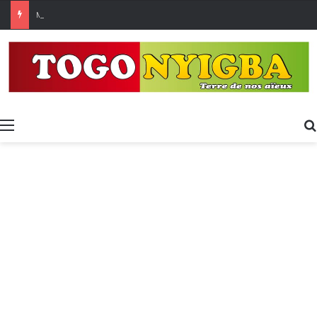
Made in Togo 2026 : un bilan positif qui prépare le terrain pour la Foire Internationale de Lomé
Menu