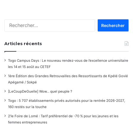
Rechercher :
Articles récents
Togo Campus Days : Le nouveau rendez-vous de l’excellence universitaire
les 14 et 15 août au CETEF
1ère Édition des Grandes Retrouvailles des Ressortissants de Kpélé Govié
Apégamé / Sokpé
[LeCoupDeGuelle] Wow… quel peuple ?
Togo : 5 707 établissements privés autorisés pour la rentrée 2026-2027,
160 restés sur la touche
21e Foire de Lomé : Tarif préférentiel de -70 % pour les jeunes et les
femmes entrepreneures