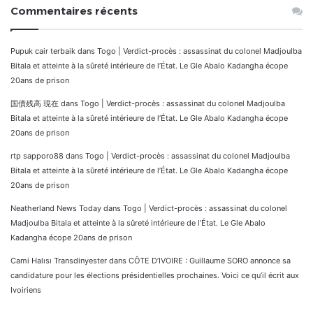
Commentaires récents
Pupuk cair terbaik
dans
Togo | Verdict-procès : assassinat du colonel Madjoulba
Bitala et atteinte à la sûreté intérieure de l’État. Le Gle Abalo Kadangha écope
20ans de prison
国債残高 現在
dans
Togo | Verdict-procès : assassinat du colonel Madjoulba
Bitala et atteinte à la sûreté intérieure de l’État. Le Gle Abalo Kadangha écope
20ans de prison
rtp sapporo88
dans
Togo | Verdict-procès : assassinat du colonel Madjoulba
Bitala et atteinte à la sûreté intérieure de l’État. Le Gle Abalo Kadangha écope
20ans de prison
Neatherland News Today
dans
Togo | Verdict-procès : assassinat du colonel
Madjoulba Bitala et atteinte à la sûreté intérieure de l’État. Le Gle Abalo
Kadangha écope 20ans de prison
Cami Halısı Transdinyester
dans
CÔTE D’IVOIRE : Guillaume SORO annonce sa
candidature pour les élections présidentielles prochaines. Voici ce qu’il écrit aux
Ivoiriens