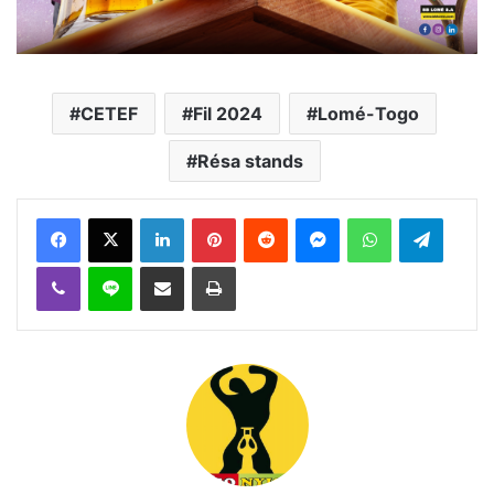
CETEF
Fil 2024
Lomé-Togo
Résa stands
Facebook
X
Linkedin
Pinterest
Reddit
Messenger
WhatsApp
Telegra
Viber
Ligne
Partager par email
Imprimer