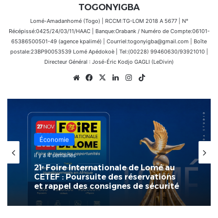
TOGONYIGBA
Lomé-Amadanhomé (Togo) | RCCM:TG-LOM 2018 A 5677 | N°
Récépissé:0425/24/03/11/HAAC | Banque:Orabank / Numéro de Compte:06101-
65386500501-49 (agence kpalimé) | Courriel:togonyigba@gmail.com | Boîte
postale:23BP90053539 Lomé Apédokoè | Tel:(00228) 99460630/93921010 |
Directeur Général : José-Éric Kodjo GAGLI (LeDivin)
Website
Facebook
X
Linkedin
Instagram
TikTok
Économie
il y a 4 semaines
21ᵉ Foire Internationale de Lomé au
CETEF : Poursuite des réservations
et rappel des consignes de sécurité