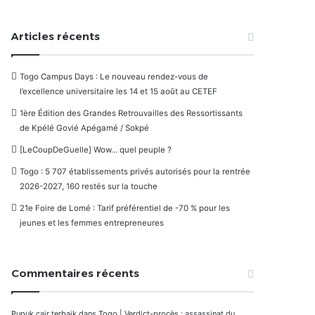
Articles récents
Togo Campus Days : Le nouveau rendez-vous de
l’excellence universitaire les 14 et 15 août au CETEF
1ère Édition des Grandes Retrouvailles des Ressortissants
de Kpélé Govié Apégamé / Sokpé
[LeCoupDeGuelle] Wow… quel peuple ?
Togo : 5 707 établissements privés autorisés pour la rentrée
2026-2027, 160 restés sur la touche
21e Foire de Lomé : Tarif préférentiel de -70 % pour les
jeunes et les femmes entrepreneures
Commentaires récents
Pupuk cair terbaik
dans
Togo | Verdict-procès : assassinat du