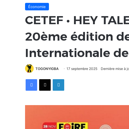
Économie
CETEF • HEY TALE
20ème édition de
Internationale d
TOGONYIGBA
17 septembre 2025
Dernière mise à j
Facebook
X
Linkedin