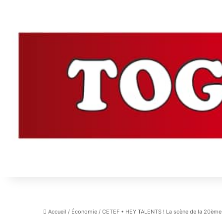
Accueil
/
Économie
/
CETEF • HEY TALENTS ! La scène de la 20ème éd