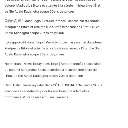
colonel Madjoulba Bitala et atteinte à la sûreté intérieure de l’État.
Le Gle Abalo Kadangha écope 20ans de prison
国債残高 現在
dans
Togo | Verdict-procès : assassinat du colonel
Madjoulba Bitala et atteinte à la sûreté intérieure de l’État. Le Gle
Abalo Kadangha écope 20ans de prison
rtp sapporo88
dans
Togo | Verdict-procès : assassinat du colonel
Madjoulba Bitala et atteinte à la sûreté intérieure de l’État. Le Gle
Abalo Kadangha écope 20ans de prison
Neatherland News Today
dans
Togo | Verdict-procès : assassinat
du colonel Madjoulba Bitala et atteinte à la sûreté intérieure de
l’État. Le Gle Abalo Kadangha écope 20ans de prison
Cami Halısı Transdinyester
dans
CÔTE D’IVOIRE : Guillaume SORO
annonce sa candidature pour les élections présidentielles
prochaines. Voici ce qu’il écrit aux Ivoiriens