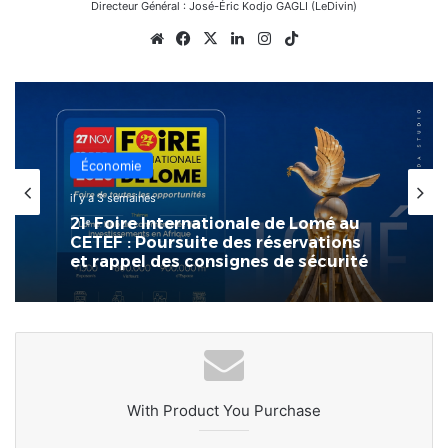
Directeur Général : José-Éric Kodjo GAGLI (LeDivin)
Website
Facebook
X
Linkedin
Instagram
TikTok
Économie
il y a 3 semaines
21ᵉ Foire Internationale de Lomé au
CETEF : Poursuite des réservations
et rappel des consignes de sécurité
With Product You Purchase