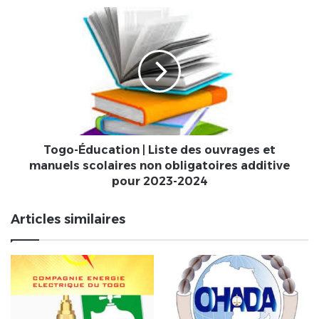
Togo-
Éducation
|
Liste
des
ouvrages
et
manuels
scolaires
non
Togo-Éducation | Liste des ouvrages et
obligatoires
manuels scolaires non obligatoires additive
additive
pour 2023-2024
pour
2023-
Articles similaires
2024