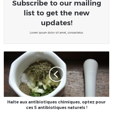
Subscribe to our mailing
list to get the new
updates!
Lorem ipsum dolor sit amet, consectetur.
Halte
aux
antibiotiques
chimiques,
optez
pour
ces
5
antibiotiques
naturels
Halte aux antibiotiques chimiques, optez pour
!
ces 5 antibiotiques naturels !