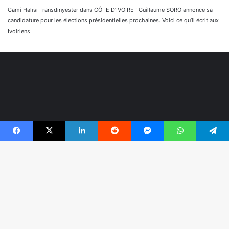
Cami Halısı Transdinyester
dans
CÔTE D’IVOIRE : Guillaume SORO annonce sa
candidature pour les élections présidentielles prochaines. Voici ce qu’il écrit aux
Ivoiriens
Facebook
X
Linkedin
Reddit
Messenger
WhatsApp
Telegram
© Copyright 2026, Tous droits réservés |
Réaliser par
B
Togonyigba
r
Facebook
TikTok
WhatsApp
e