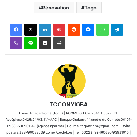
Rénovation
Togo
Facebook
X
Linkedin
Pinterest
Reddit
Messenger
WhatsApp
Telegra
Viber
Ligne
Partager par email
Imprimer
TOGONYIGBA
Lomé-Amadanhomé (Togo) | RCCM:TG-LOM 2018 A 5677 | N°
Récépissé:0425/24/03/11/HAAC | Banque:Orabank / Numéro de Compte:06101-
65386500501-49 (agence kpalimé) | Courriel:togonyigba@gmail.com | Boîte
postale:23BP90053539 Lomé Apédokoè | Tel:(00228) 99460630/93921010 |