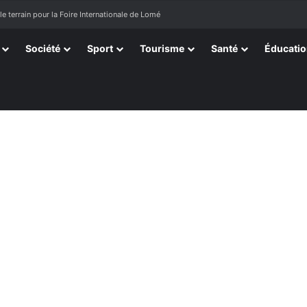
le terrain pour la Foire Internationale de Lomé
Société
Sport
Tourisme
Santé
Éducati