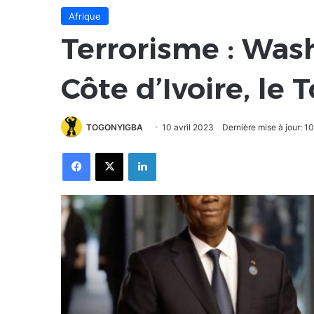
Afrique
Terrorisme : Wash
Côte d’Ivoire, le 
TOGONYIGBA
10 avril 2023
Dernière mise à jour: 10
Facebook
X
Linkedin