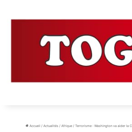
Accueil
/
Actualités
/
Afrique
/
Terrorisme : Washington va aider la Cô