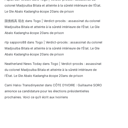
colonel Madjoulba Bitala et atteinte à la sûreté intérieure de l’État.
Le Gle Abalo Kadangha écope 20ans de prison
国債残高 現在
dans
Togo | Verdict-procès : assassinat du colonel
Madjoulba Bitala et atteinte à la sûreté intérieure de l’État. Le Gle
Abalo Kadangha écope 20ans de prison
rtp sapporo88
dans
Togo | Verdict-procès : assassinat du colonel
Madjoulba Bitala et atteinte à la sûreté intérieure de l’État. Le Gle
Abalo Kadangha écope 20ans de prison
Neatherland News Today
dans
Togo | Verdict-procès : assassinat
du colonel Madjoulba Bitala et atteinte à la sûreté intérieure de
l’État. Le Gle Abalo Kadangha écope 20ans de prison
Cami Halısı Transdinyester
dans
CÔTE D’IVOIRE : Guillaume SORO
annonce sa candidature pour les élections présidentielles
prochaines. Voici ce qu’il écrit aux Ivoiriens