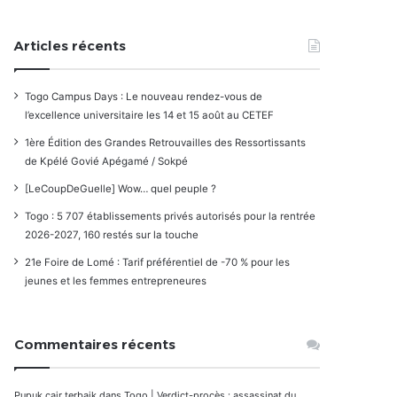
Articles récents
Togo Campus Days : Le nouveau rendez-vous de
l’excellence universitaire les 14 et 15 août au CETEF
1ère Édition des Grandes Retrouvailles des Ressortissants
de Kpélé Govié Apégamé / Sokpé
[LeCoupDeGuelle] Wow… quel peuple ?
Togo : 5 707 établissements privés autorisés pour la rentrée
2026-2027, 160 restés sur la touche
21e Foire de Lomé : Tarif préférentiel de -70 % pour les
jeunes et les femmes entrepreneures
Commentaires récents
Pupuk cair terbaik
dans
Togo | Verdict-procès : assassinat du