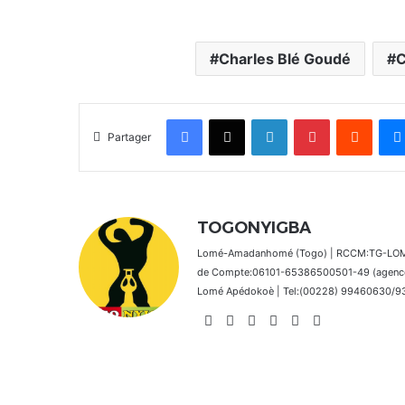
Charles Blé Goudé
C
Facebook
X
Linkedin
Pinterest
Reddit
Partager
TOGONYIGBA
Lomé-Amadanhomé (Togo) | RCCM:TG-LOM 2
de Compte:06101-65386500501-49 (agence 
Lomé Apédokoè | Tel:(00228) 99460630/9392
Website
Facebook
X
Linkedin
Instagram
TikTok