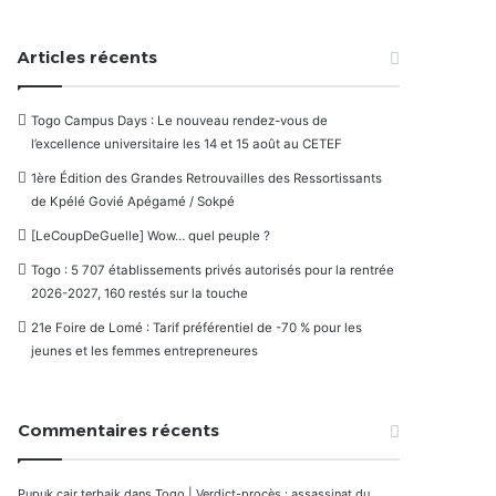
Articles récents
Togo Campus Days : Le nouveau rendez-vous de
l’excellence universitaire les 14 et 15 août au CETEF
1ère Édition des Grandes Retrouvailles des Ressortissants
de Kpélé Govié Apégamé / Sokpé
[LeCoupDeGuelle] Wow… quel peuple ?
Togo : 5 707 établissements privés autorisés pour la rentrée
2026-2027, 160 restés sur la touche
21e Foire de Lomé : Tarif préférentiel de -70 % pour les
jeunes et les femmes entrepreneures
Commentaires récents
Pupuk cair terbaik
dans
Togo | Verdict-procès : assassinat du