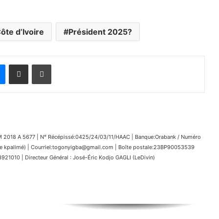
ôte d’Ivoire
Président 2025?
Messenger
Partager par email
Imprimer
018 A 5677 | N° Récépissé:0425/24/03/11/HAAC | Banque:Orabank / Numéro
kpalimé) | Courriel:togonyigba@gmail.com | Boîte postale:23BP90053539
1010 | Directeur Général : José-Éric Kodjo GAGLI (LeDivin)