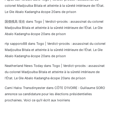
colonel Madjoulba Bitala et atteinte à la sûreté intérieure de l’État.
Le Gle Abalo Kadangha écope 20ans de prison
国債残高 現在
dans
Togo | Verdict-procès : assassinat du colonel
Madjoulba Bitala et atteinte à la sûreté intérieure de l’État. Le Gle
Abalo Kadangha écope 20ans de prison
rtp sapporo88
dans
Togo | Verdict-procès : assassinat du colonel
Madjoulba Bitala et atteinte à la sûreté intérieure de l’État. Le Gle
Abalo Kadangha écope 20ans de prison
Neatherland News Today
dans
Togo | Verdict-procès : assassinat
du colonel Madjoulba Bitala et atteinte à la sûreté intérieure de
l’État. Le Gle Abalo Kadangha écope 20ans de prison
Cami Halısı Transdinyester
dans
CÔTE D’IVOIRE : Guillaume SORO
annonce sa candidature pour les élections présidentielles
prochaines. Voici ce qu’il écrit aux Ivoiriens