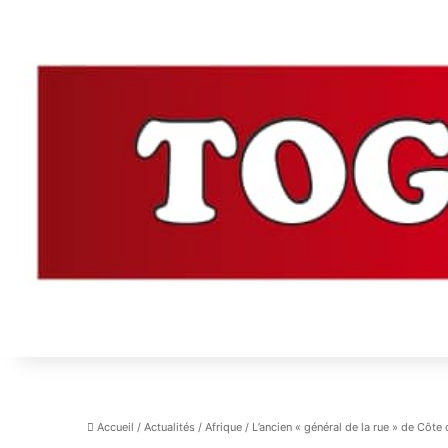
Accueil
/
Actualités
/
Afrique
/
L’ancien « général de la rue » de Côte 