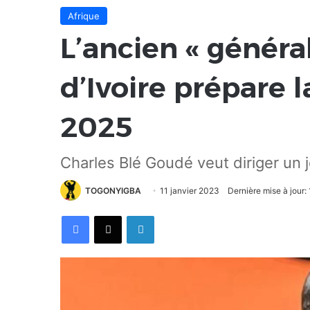
Afrique
L’ancien « général
d’Ivoire prépare l
2025
Charles Blé Goudé veut diriger un jo
TOGONYIGBA
11 janvier 2023
Dernière mise à jour:
Facebook
X
Linkedin