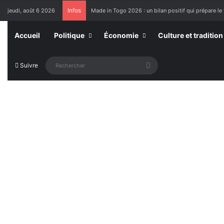
Infos
jeudi, août 6 2026
Made in Togo 2026 : un bilan positif qui prépare le 
Accueil
Politique
Économie
Culture et tradition
Rechercher
Suivre