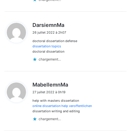
d
DarsiemnMa
i
26 juillet 2022 à 2h07
t
doctoral dissertation defense
:
dissertation topics
doctoral dissertation
chargement…
d
MabellemnMa
i
27 juillet 2022 à 0h19
t
help with masters dissertation
:
online dissertation help veroffentlichen
dissertation writing and editing
chargement…