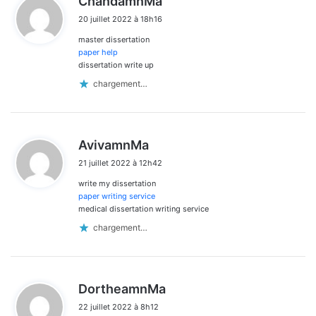
ChandamnMa
i
20 juillet 2022 à 18h16
t
master dissertation
:
paper help
dissertation write up
chargement…
d
AvivamnMa
i
21 juillet 2022 à 12h42
t
write my dissertation
:
paper writing service
medical dissertation writing service
chargement…
d
DortheamnMa
i
22 juillet 2022 à 8h12
t