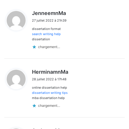
d
JenneemnMa
i
27 juillet 2022 à 21h39
t
dissertation format
:
search writing help
dissertation
chargement…
d
HerminamnMa
i
28 juillet 2022 à 17h48
t
online dissertation help
:
dissertation writing tips
mba dissertation help
chargement…
d