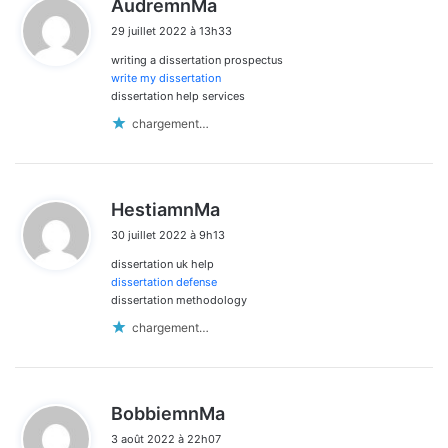
AudremnMa
i
29 juillet 2022 à 13h33
t
writing a dissertation prospectus
:
write my dissertation
dissertation help services
chargement…
d
HestiamnMa
i
30 juillet 2022 à 9h13
t
dissertation uk help
:
dissertation defense
dissertation methodology
chargement…
d
BobbiemnMa
i
3 août 2022 à 22h07
t