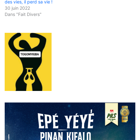
des vies, il perd sa vie !
30 juin 2022
Dans "Fait Divers"