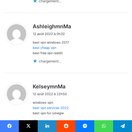
chargement…
d
AshleighmnMa
i
12 août 2022 à 0h32
t
best vpn windows 2017
:
best cheap vpn
best free vpn reddit
chargement…
d
KelseymnMa
i
12 août 2022 à 22h50
t
windows vpn
:
best vpn services 2022
best vpn for omegle
chargement…
Facebook
X
Linkedin
Reddit
Messenger
WhatsApp
Telegram