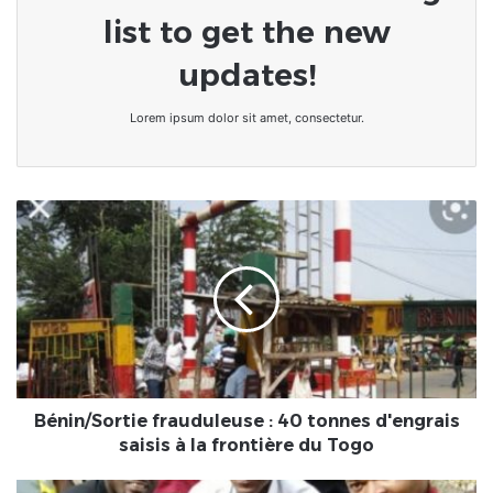
list to get the new
updates!
Lorem ipsum dolor sit amet, consectetur.
Bénin/Sortie
frauduleuse
:
40
tonnes
d'engrais
saisis
à
la
frontière
Bénin/Sortie frauduleuse : 40 tonnes d'engrais
du
saisis à la frontière du Togo
Togo
Togo/1juin/Agoè-