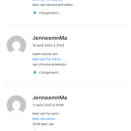
best vpn service providers
chargement…
d
JenneemnMa
i
10 août 2022 à 7h43
t
open source vpn
:
best vpn for fire tv
vpn chrome extension
chargement…
d
JenneemnMa
i
11 août 2022 à 3h49
t
best vpn for porn
:
best vpn china
2019 best vpn