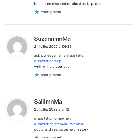
books and dissertation about mafa people
chargement…
d
SuzannmnMa
i
24 juillet 2022 à 10h33
t
acknowledgements dissertation
:
dissertation help
writing the dissertation
chargement…
d
SallimnMa
i
25 juillet 2022 à 5h12
t
dissertation online help
:
dissertation proposal template
doctoral dissertation help history
chargement…