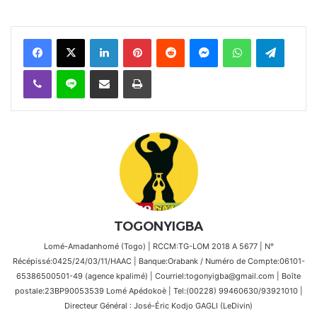
Facebook
X
Linkedin
Pinterest
Reddit
Messenger
WhatsApp
Telegra
Viber
Ligne
Partager par email
Imprimer
TOGONYIGBA
Lomé-Amadanhomé (Togo) | RCCM:TG-LOM 2018 A 5677 | N°
Récépissé:0425/24/03/11/HAAC | Banque:Orabank / Numéro de Compte:06101-
65386500501-49 (agence kpalimé) | Courriel:togonyigba@gmail.com | Boîte
postale:23BP90053539 Lomé Apédokoè | Tel:(00228) 99460630/93921010 |
Directeur Général : José-Éric Kodjo GAGLI (LeDivin)