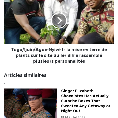
Nyivé
1
:
la
mise
en
terre
de
plants
Togo/1juin/Agoè-Nyivé 1 : la mise en terre de
sur
plants sur le site du 1er BIR a rassemblé
le
plusieurs personnalités
site
du
Articles similaires
1er
BIR
a
Ginger Elizabeth
rassemblé
Chocolates Has Actually
plusieurs
Surprise Boxes That
personnalités
Sweeten Any Getaway or
Night Out
14 juillet 2023