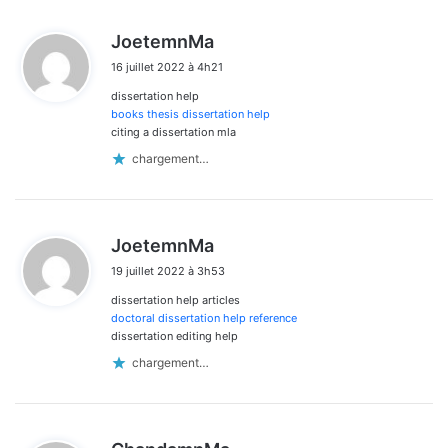
d
JoetemnMa
i
16 juillet 2022 à 4h21
t
dissertation help
:
books thesis dissertation help
citing a dissertation mla
chargement…
d
JoetemnMa
i
19 juillet 2022 à 3h53
t
dissertation help articles
:
doctoral dissertation help reference
dissertation editing help
chargement…
d