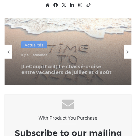
Website
Facebook
X
Linkedin
Instagram
TikTok
Actualités
il y a 4 semaines
SPID : L’écosystème numérique
togolais à portée de main
With Product You Purchase
Subscribe to our mailing