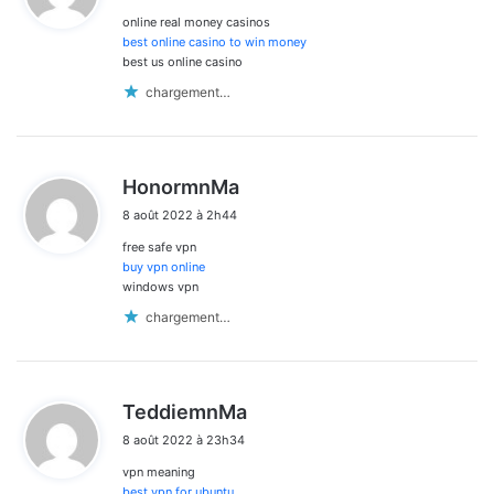
online real money casinos
:
best online casino to win money
best us online casino
chargement…
d
HonormnMa
i
8 août 2022 à 2h44
t
free safe vpn
:
buy vpn online
windows vpn
chargement…
d
TeddiemnMa
i
8 août 2022 à 23h34
t
vpn meaning
:
best vpn for ubuntu