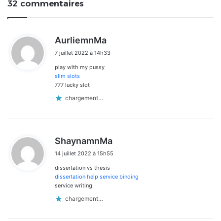
32 commentaires
d
AurliemnMa
i
7 juillet 2022 à 14h33
t
play with my pussy
:
slim slots
777 lucky slot
chargement…
d
ShaynamnMa
i
14 juillet 2022 à 15h55
t
dissertation vs thesis
:
dissertation help service binding
service writing
chargement…