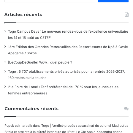
Articles récents
Togo Campus Days : Le nouveau rendez-vous de l’excellence universitaire
les 14 et 15 août au CETEF
1ère Édition des Grandes Retrouvailles des Ressortissants de Kpélé Govié
Apégamé / Sokpé
[LeCoupDeGuelle] Wow… quel peuple ?
Togo : 5 707 établissements privés autorisés pour la rentrée 2026-2027,
160 restés sur la touche
21e Foire de Lomé : Tarif préférentiel de -70 % pour les jeunes et les
femmes entrepreneures
Commentaires récents
Pupuk cair terbaik
dans
Togo | Verdict-procès : assassinat du colonel Madjoulba
Bitala et atteinte à la sûreté intérieure de l’État. Le Gle Abalo Kadangha écope