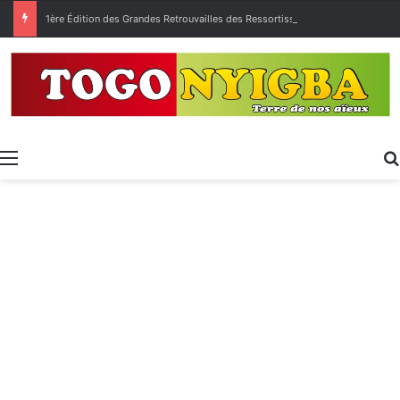
1ère Édition des Grandes Retrouvailles des Ressortissants de Kpélé Govié Apégamé / Sokpé
Menu