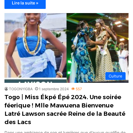
Lire la suite »
Culture
TOGONYIGBA
1 septembre 2024
557
Togo | Miss Ékpé Épé 2024. Une soirée
féerique ! Mlle Mawuena Bienvenue
Latré Lawson sacrée Reine de la Beauté
des Lacs
Dans une ambiance de son et lumières que d’aucun qualifie de