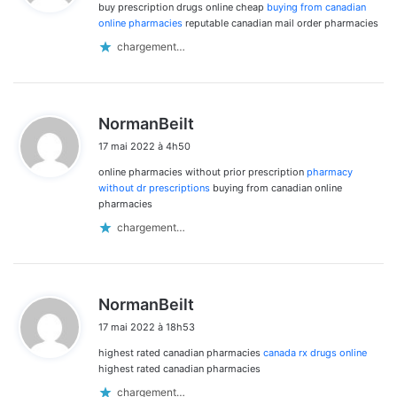
buy prescription drugs online cheap
buying from canadian
:
online pharmacies
reputable canadian mail order pharmacies
chargement…
d
NormanBeilt
i
17 mai 2022 à 4h50
t
online pharmacies without prior prescription
pharmacy
:
without dr prescriptions
buying from canadian online
pharmacies
chargement…
d
NormanBeilt
i
17 mai 2022 à 18h53
t
highest rated canadian pharmacies
canada rx drugs online
:
highest rated canadian pharmacies
chargement…