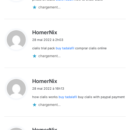
:
chargement…
d
HomerNix
i
28 mai 2022 à 2h03
t
cialis trial pack
buy tadalafil
comprar cialis online
:
chargement…
d
HomerNix
i
28 mai 2022 à 16h13
t
how cialis works
buy tadalafil
buy cialis with paypal payment
:
chargement…
d
HomerNix