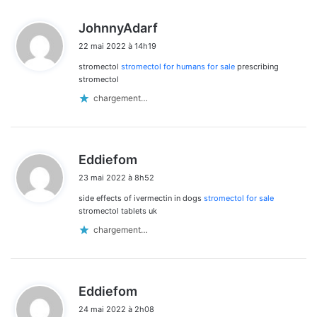
d
JohnnyAdarf
i
22 mai 2022 à 14h19
t
stromectol
stromectol for humans for sale
prescribing
:
stromectol
chargement…
d
Eddiefom
i
23 mai 2022 à 8h52
t
side effects of ivermectin in dogs
stromectol for sale
:
stromectol tablets uk
chargement…
d
Eddiefom
i
24 mai 2022 à 2h08
t