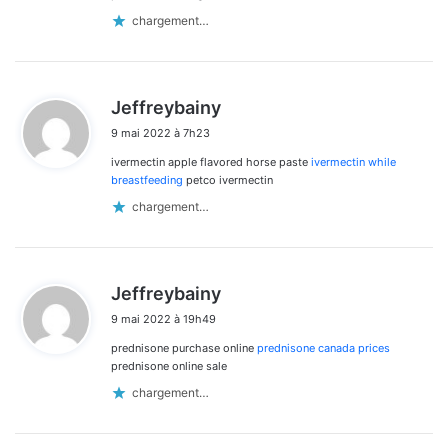
chargement…
d
Jeffreybainy
i
9 mai 2022 à 7h23
t
ivermectin apple flavored horse paste
ivermectin while
:
breastfeeding
petco ivermectin
chargement…
d
Jeffreybainy
i
9 mai 2022 à 19h49
t
prednisone purchase online
prednisone canada prices
:
prednisone online sale
chargement…