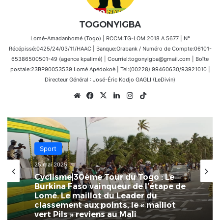
TOGONYIGBA
Lomé-Amadanhomé (Togo) | RCCM:TG-LOM 2018 A 5677 | N°
Récépissé:0425/24/03/11/HAAC | Banque:Orabank / Numéro de Compte:06101-
65386500501-49 (agence kpalimé) | Courriel:togonyigba@gmail.com | Boîte
postale:23BP90053539 Lomé Apédokoè | Tel:(00228) 99460630/93921010 |
Directeur Général : José-Éric Kodjo GAGLI (LeDivin)
Website
Facebook
X
Linkedin
Instagram
TikTok
Sport
25 mai 2025
Cyclisme|30ème Tour du Togo : Le
Burkina Faso vainqueur de l’étape de
Lomé. Le maillot du Leader du
classement aux points, le « maillot
vert Pils » reviens au Mali