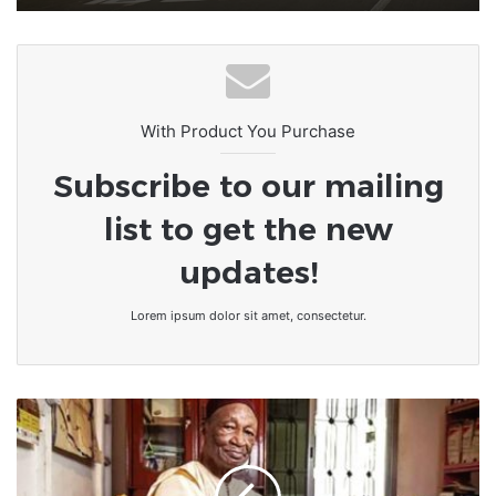
With Product You Purchase
Subscribe to our mailing
list to get the new
updates!
Lorem ipsum dolor sit amet, consectetur.
Afrique/Nécrologie
:
Le
célèbre