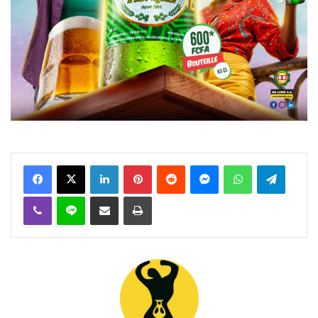
Facebook
X
Linkedin
Pinterest
Reddit
Messenger
WhatsApp
Telegra
Viber
Ligne
Partager par email
Imprimer