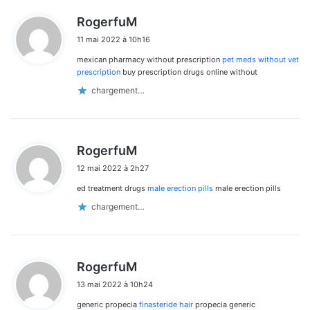
d
RogerfuM
i
11 mai 2022 à 10h16
t
mexican pharmacy without prescription
pet meds without vet
:
prescription
buy prescription drugs online without
chargement…
d
RogerfuM
i
12 mai 2022 à 2h27
t
ed treatment drugs
male erection pills
male erection pills
:
chargement…
d
RogerfuM
i
13 mai 2022 à 10h24
t
generic propecia
finasteride hair
propecia generic