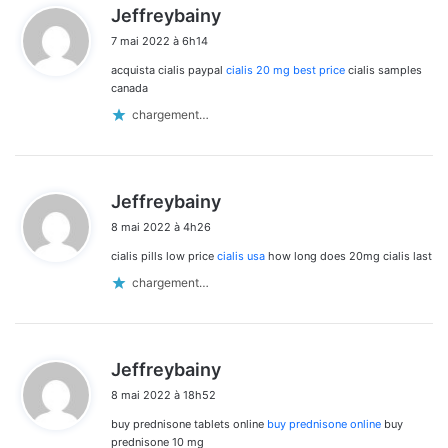
d
Jeffreybainy
i
7 mai 2022 à 6h14
t
acquista cialis paypal
cialis 20 mg best price
cialis samples
:
canada
chargement…
d
Jeffreybainy
i
8 mai 2022 à 4h26
t
cialis pills low price
cialis usa
how long does 20mg cialis last
:
chargement…
d
Jeffreybainy
i
8 mai 2022 à 18h52
t
buy prednisone tablets online
buy prednisone online
buy
:
prednisone 10 mg