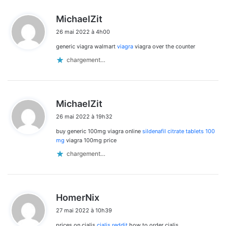
d
MichaelZit
i
26 mai 2022 à 4h00
t
generic viagra walmart
viagra
viagra over the counter
:
chargement…
d
MichaelZit
i
26 mai 2022 à 19h32
t
buy generic 100mg viagra online
sildenafil citrate tablets 100
:
mg
viagra 100mg price
chargement…
d
HomerNix
i
27 mai 2022 à 10h39
t
prices on cialis
cialis reddit
how to order cialis