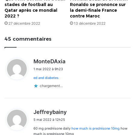
stades de football au
Ronaldo se prononce sur
Qatar après ce mondial
la demi-finale France
2022 ?
contre Maroc
27 décembre 2022
13 décembre 2022
45 commentaires
d
MonteDAxia
i
1 mai 2022 à 9h23
t
ed and diabetes
:
chargement…
d
Jeffreybainy
i
5 mai 2022 à 12h25
t
60 mg prednisone daily
how much is prednisone 10mg
how
:
much is prednisone 10mg