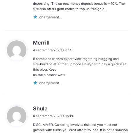
depositing. The current money deposit bonus is + 10%. The
site also offers gold codes to top up free gold.
chargement…
d
Merrill
i
4 septembre 2023 à 8h45
t
If some one wishes expert view regarding blogging and
:
site-building after that i propose him/her to pay a quick visit
this blog, Keep
up the pleasant work.
chargement…
d
Shula
i
6 septembre 2023 à 1h33
t
DISCLAIMER: Gambling involves risk and you must not
:
gamble with funds you can’t afford to lose. It is not a solution