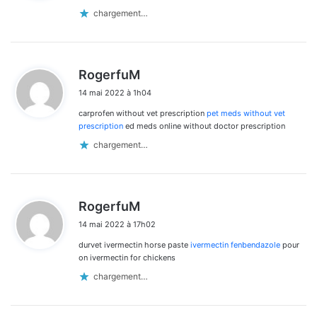
:
chargement…
d
RogerfuM
i
14 mai 2022 à 1h04
t
carprofen without vet prescription
pet meds without vet
:
prescription
ed meds online without doctor prescription
chargement…
d
RogerfuM
i
14 mai 2022 à 17h02
t
durvet ivermectin horse paste
ivermectin fenbendazole
pour
:
on ivermectin for chickens
chargement…