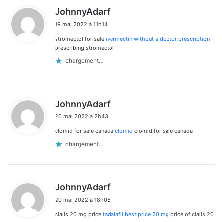
d
JohnnyAdarf
i
19 mai 2022 à 11h14
t
stromectol for sale
ivermectin without a doctor prescription
:
prescribing stromectol
chargement…
d
JohnnyAdarf
i
20 mai 2022 à 2h43
t
clomid for sale canada
clomid
clomid for sale canada
:
chargement…
d
JohnnyAdarf
i
20 mai 2022 à 18h05
t
cialis 20 mg price
tadalafil best price 20 mg
price of cialis 20
: