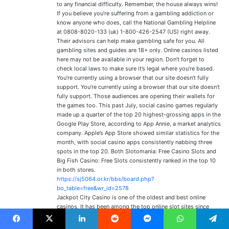
to any financial difficulty. Remember, the house always wins!
If you believe you’re suffering from a gambling addiction or
know anyone who does, call the National Gambling Helpline
at 0808-8020-133 (uk) 1-800-426-2547 (US) right away.
Their advisors can help make gambling safe for you. All
gambling sites and guides are 18+ only. Online casinos listed
here may not be available in your region. Don’t forget to
check local laws to make sure it’s legal where you’re based.
You’re currently using a browser that our site doesn’t fully
support. You’re currently using a browser that our site doesn’t
fully support. Those audiences are opening their wallets for
the games too. This past July, social casino games regularly
made up a quarter of the top 20 highest-grossing apps in the
Google Play Store, according to App Annie, a market analytics
company. Apple’s App Store showed similar statistics for the
month, with social casino apps consistently nabbing three
spots in the top 20. Both Slotomania: Free Casino Slots and
Big Fish Casino: Free Slots consistently ranked in the top 10
in both stores.
https://sj5064.or.kr/bbs/board.php?
bo_table=free&wr_id=2578
Jackpot City Casino is one of the oldest and best online
casinos. It has been among the top online slot sites since
1998 and has only gotten better with age. It was designed to
bring the Las Vegas experience into Canadian online casinos.
Facebook
X
Linkedin
Reddit
Messenger
WhatsApp
Telegram