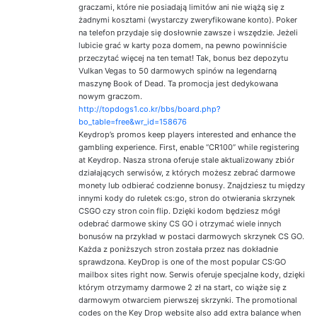
graczami, które nie posiadają limitów ani nie wiążą się z
żadnymi kosztami (wystarczy zweryfikowane konto). Poker
na telefon przydaje się dosłownie zawsze i wszędzie. Jeżeli
lubicie grać w karty poza domem, na pewno powinniście
przeczytać więcej na ten temat! Tak, bonus bez depozytu
Vulkan Vegas to 50 darmowych spinów na legendarną
maszynę Book of Dead. Ta promocja jest dedykowana
nowym graczom.
http://topdogs1.co.kr/bbs/board.php?
bo_table=free&wr_id=158676
Keydrop’s promos keep players interested and enhance the
gambling experience. First, enable “CR100” while registering
at Keydrop. Nasza strona oferuje stale aktualizowany zbiór
działających serwisów, z których możesz zebrać darmowe
monety lub odbierać codzienne bonusy. Znajdziesz tu między
innymi kody do ruletek cs:go, stron do otwierania skrzynek
CSGO czy stron coin flip. Dzięki kodom będziesz mógł
odebrać darmowe skiny CS GO i otrzymać wiele innych
bonusów na przykład w postaci darmowych skrzynek CS GO.
Każda z poniższych stron została przez nas dokładnie
sprawdzona. KeyDrop is one of the most popular CS:GO
mailbox sites right now. Serwis oferuje specjalne kody, dzięki
którym otrzymamy darmowe 2 zł na start, co wiąże się z
darmowym otwarciem pierwszej skrzynki. The promotional
codes on the Key Drop website also add extra balance when