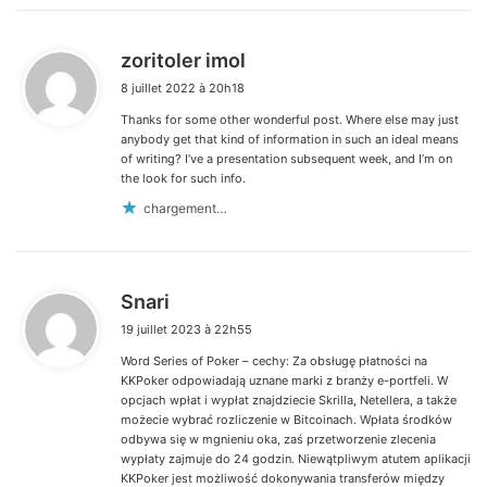
d
zoritoler imol
i
8 juillet 2022 à 20h18
t
Thanks for some other wonderful post. Where else may just
:
anybody get that kind of information in such an ideal means
of writing? I’ve a presentation subsequent week, and I’m on
the look for such info.
chargement…
d
Snari
i
19 juillet 2023 à 22h55
t
Word Series of Poker – cechy: Za obsługę płatności na
:
KKPoker odpowiadają uznane marki z branży e-portfeli. W
opcjach wpłat i wypłat znajdziecie Skrilla, Netellera, a także
możecie wybrać rozliczenie w Bitcoinach. Wpłata środków
odbywa się w mgnieniu oka, zaś przetworzenie zlecenia
wypłaty zajmuje do 24 godzin. Niewątpliwym atutem aplikacji
KKPoker jest możliwość dokonywania transferów między