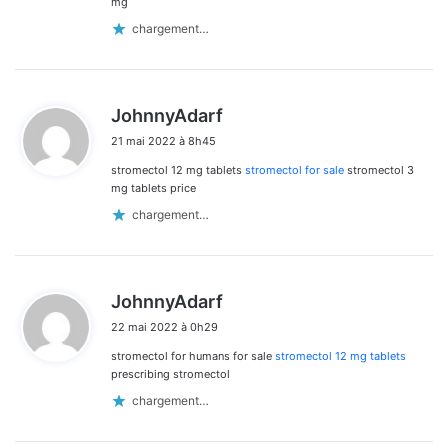
mg
chargement…
d
JohnnyAdarf
i
21 mai 2022 à 8h45
t
stromectol 12 mg tablets
stromectol for sale
stromectol 3
:
mg tablets price
chargement…
d
JohnnyAdarf
i
22 mai 2022 à 0h29
t
stromectol for humans for sale
stromectol 12 mg tablets
:
prescribing stromectol
chargement…