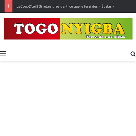
[LeCoupD’œil] Si j’étais président, ce que je ferai des « Évalas »
Menu