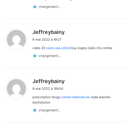
chargement…
d
Jeffreybainy
i
6 mai 2022 à 4h27
t
cialis 20
cialis usa online
buy viagra cialis mix online
:
chargement…
d
Jeffreybainy
i
6 mai 2022 à 18h04
t
prescription drugs
online medications
male erectile
:
dysfunction
chargement…