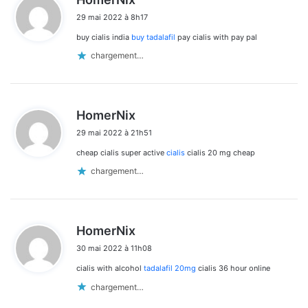
i
29 mai 2022 à 8h17
t
buy cialis india
buy tadalafil
pay cialis with pay pal
:
chargement…
d
HomerNix
i
29 mai 2022 à 21h51
t
cheap cialis super active
cialis
cialis 20 mg cheap
:
chargement…
d
HomerNix
i
30 mai 2022 à 11h08
t
cialis with alcohol
tadalafil 20mg
cialis 36 hour online
:
chargement…