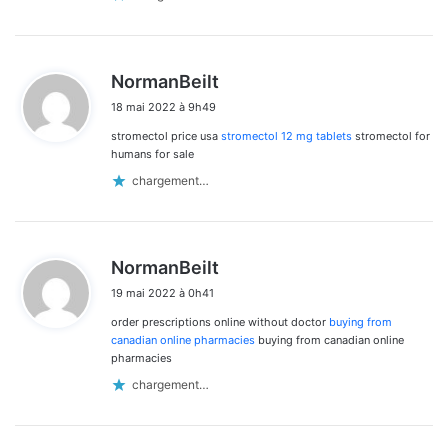
d
NormanBeilt
i
18 mai 2022 à 9h49
t
stromectol price usa
stromectol 12 mg tablets
stromectol for
:
humans for sale
chargement…
d
NormanBeilt
i
19 mai 2022 à 0h41
t
order prescriptions online without doctor
buying from
:
canadian online pharmacies
buying from canadian online
pharmacies
chargement…