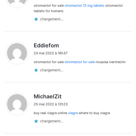
stromectol for sale
stromectol 12 mg tablets
stromectol
:
tablets for humans
chargement…
d
Eddiefom
i
24 mai 2022 à 16h37
t
stromectol for sale
stromectol for sale
rosacea ivermectin
:
chargement…
d
MichaelZit
i
25 mai 2022 à 12h23
t
buy real viagra online
viagra
where to buy viagra
:
chargement…