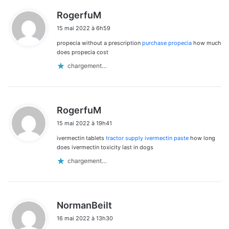
d
RogerfuM
i
15 mai 2022 à 6h59
t
propecia without a prescription
purchase propecia
how much
:
does propecia cost
chargement…
d
RogerfuM
i
15 mai 2022 à 19h41
t
ivermectin tablets
tractor supply ivermectin paste
how long
:
does ivermectin toxicity last in dogs
chargement…
d
NormanBeilt
i
16 mai 2022 à 13h30
t