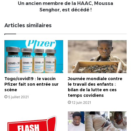
décédé
Un ancien membre de la HAAC, Moussa
!
Senghor, est décédé !
Articles similaires
Togo/covid19 : le vaccin
Journée mondiale contre
Pfizer fait son entrée sur
le travail des enfants :
scène
bilan de la lutte en ces
temps covidiens
5 juillet 2021
12 juin 2021