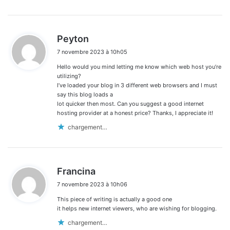
d
Peyton
i
7 novembre 2023 à 10h05
t
Hello would you mind letting me know which web host you’re
:
utilizing?
I’ve loaded your blog in 3 different web browsers and I must
say this blog loads a
lot quicker then most. Can you suggest a good internet
hosting provider at a honest price? Thanks, I appreciate it!
chargement…
d
Francina
i
7 novembre 2023 à 10h06
t
This piece of writing is actually a good one
:
it helps new internet viewers, who are wishing for blogging.
chargement…