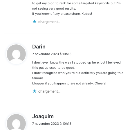
to get my blog to rank for some targeted keywords but I’m
not seeing very good results.
If you know of any please share. Kudos!
chargement…
d
Darin
i
7 novembre 2023 à 10h13
t
I don’t even know the way I stopped up here, but I believed
:
this put up used to be good.
I don’t recognise who you’re but definitely you are going to a
famous
blogger if you happen to are not already. Cheers!
chargement…
d
Joaquim
i
7 novembre 2023 à 10h13
t