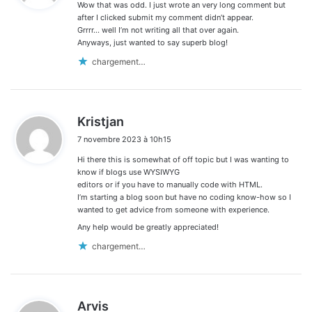
Wow that was odd. I just wrote an very long comment but
:
after I clicked submit my comment didn’t appear.
Grrrr… well I’m not writing all that over again.
Anyways, just wanted to say superb blog!
chargement…
d
Kristjan
i
7 novembre 2023 à 10h15
t
Hi there this is somewhat of off topic but I was wanting to
:
know if blogs use WYSIWYG
editors or if you have to manually code with HTML.
I’m starting a blog soon but have no coding know-how so I
wanted to get advice from someone with experience.
Any help would be greatly appreciated!
chargement…
d
Arvis