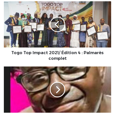
Togo
Top
Impact
2021/
Édition
4
:
Palmarès
complet
Togo Top Impact 2021/ Édition 4 : Palmarès
complet
Un
ancien
membre
de
la
HAAC,
Moussa
Senghor,
est