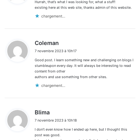
Hurrah, that’s what I was looking for, what a stuff!
:
existing here at this web site, thanks admin of this website.
chargement…
d
Coleman
i
7 novembre 2023 à 10h17
t
Good post. I learn something new and challenging on blogs I
:
stumbleupon every day. It will always be interesting to read
content from other
authors and use something from other sites.
chargement…
d
Blima
i
7 novembre 2023 à 10h18
t
I don’t even know how I ended up here, but I thought this
:
post was good.