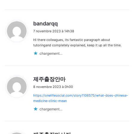
d
bandarqq
i
7 novembre 2023 à 14h38
t
Hi there colleagues, its fantastic paragraph about
:
tutoringand completely explained, keep it up all the time.
chargement…
d
제주출장안마
i
8 novembre 2023 à 0h00
t
https://onelifesocial.com/story1106575/what-does-chinese-
:
medicine-clinic-mean
chargement…
d