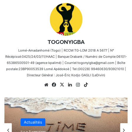
TOGONYIGBA
Lomé-Amadanhomé (Togo) | RCCM:TG-LOM 2018 A 5677 | N°
Récépissé:0425/24/03/11/HAAC | Banque:Orabank / Numéro de Compte:06101-
65386500501-49 (agence kpalimé) | Courriel:togonyigba@gmail.com | Boîte
postale:23BP90053539 Lomé Apédokoè | Tel:(00228) 99460630/93921010 |
Directeur Général : José-Éric Kodjo GAGLI (LeDivin)
Website
Facebook
X
Linkedin
Instagram
TikTok
Actualités
il y a 3 semaines