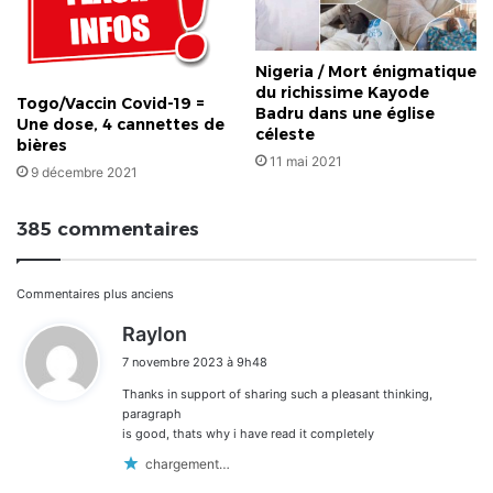
Nigeria / Mort énigmatique
du richissime Kayode
Togo/Vaccin Covid-19 =
Badru dans une église
Une dose, 4 cannettes de
céleste
bières
11 mai 2021
9 décembre 2021
385 commentaires
Navigation
Commentaires plus anciens
d
Raylon
dans
i
7 novembre 2023 à 9h48
t
les
Thanks in support of sharing such a pleasant thinking,
:
commentaires
paragraph
is good, thats why i have read it completely
chargement…