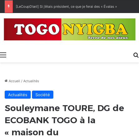
[LeCoupD’œil] Si j’étais président, ce que je ferai des « Évalas »
Menu
Accueil
/
Actualités
Actualités
Société
Souleymane TOURE, DG de
ECOBANK TOGO à la
« maison du