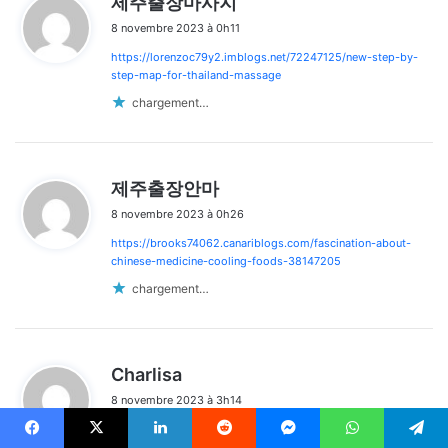
제주출장마사지
i
8 novembre 2023 à 0h11
t
https://lorenzoc79y2.imblogs.net/72247125/new-step-by-
:
step-map-for-thailand-massage
chargement…
d
제주출장안마
i
8 novembre 2023 à 0h26
t
https://brooks74062.canariblogs.com/fascination-about-
:
chinese-medicine-cooling-foods-38147205
chargement…
d
Charlisa
i
8 novembre 2023 à 3h14
t
My spouse and I stumbled over here by a different page and
:
Facebook
X
Linkedin
Reddit
Messenger
WhatsApp
Telegram
thought I should check things out.