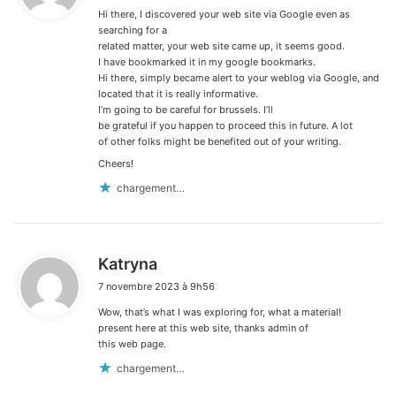
Hi there, I discovered your web site via Google even as
:
searching for a
related matter, your web site came up, it seems good.
I have bookmarked it in my google bookmarks.
Hi there, simply became alert to your weblog via Google, and
located that it is really informative.
I’m going to be careful for brussels. I’ll
be grateful if you happen to proceed this in future. A lot
of other folks might be benefited out of your writing.
Cheers!
chargement…
d
Katryna
i
7 novembre 2023 à 9h56
t
Wow, that’s what I was exploring for, what a material!
:
present here at this web site, thanks admin of
this web page.
chargement…