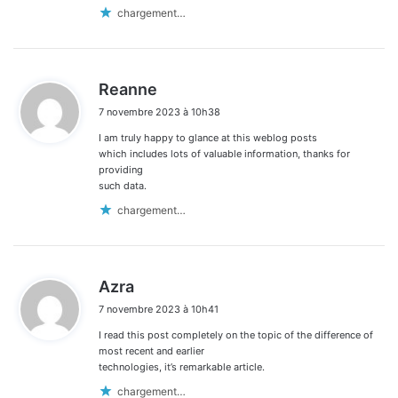
:
chargement…
d
Reanne
i
7 novembre 2023 à 10h38
t
I am truly happy to glance at this weblog posts
:
which includes lots of valuable information, thanks for
providing
such data.
chargement…
d
Azra
i
7 novembre 2023 à 10h41
t
I read this post completely on the topic of the difference of
:
most recent and earlier
technologies, it’s remarkable article.
chargement…