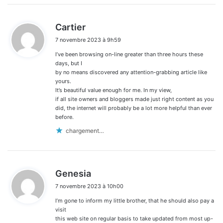
d
Cartier
i
7 novembre 2023 à 9h59
t
I’ve been browsing on-line greater than three hours these
:
days, but I
by no means discovered any attention-grabbing article like
yours.
It’s beautiful value enough for me. In my view,
if all site owners and bloggers made just right content as you
did, the internet will probably be a lot more helpful than ever
before.
chargement…
d
Genesia
i
7 novembre 2023 à 10h00
t
I’m gone to inform my little brother, that he should also pay a
:
visit
this web site on regular basis to take updated from most up-