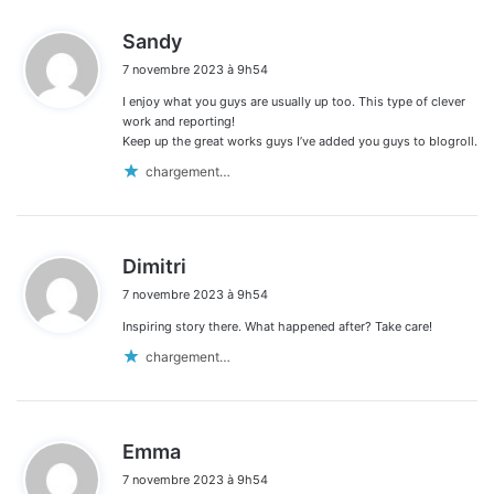
d
Sandy
i
7 novembre 2023 à 9h54
t
I enjoy what you guys are usually up too. This type of clever
:
work and reporting!
Keep up the great works guys I’ve added you guys to blogroll.
chargement…
d
Dimitri
i
7 novembre 2023 à 9h54
t
Inspiring story there. What happened after? Take care!
:
chargement…
d
Emma
i
7 novembre 2023 à 9h54
t