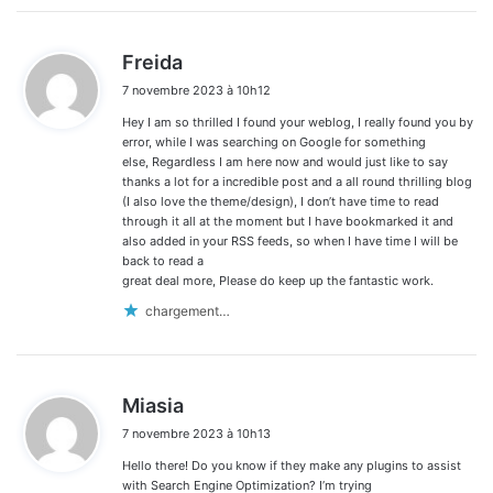
d
Freida
i
7 novembre 2023 à 10h12
t
Hey I am so thrilled I found your weblog, I really found you by
:
error, while I was searching on Google for something
else, Regardless I am here now and would just like to say
thanks a lot for a incredible post and a all round thrilling blog
(I also love the theme/design), I don’t have time to read
through it all at the moment but I have bookmarked it and
also added in your RSS feeds, so when I have time I will be
back to read a
great deal more, Please do keep up the fantastic work.
chargement…
d
Miasia
i
7 novembre 2023 à 10h13
t
Hello there! Do you know if they make any plugins to assist
:
with Search Engine Optimization? I’m trying