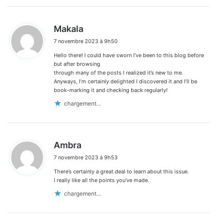
d
Makala
i
7 novembre 2023 à 9h50
t
Hello there! I could have sworn I’ve been to this blog before
:
but after browsing
through many of the posts I realized it’s new to me.
Anyways, I’m certainly delighted I discovered it and I’ll be
book-marking it and checking back regularly!
chargement…
d
Ambra
i
7 novembre 2023 à 9h53
t
There’s certainly a great deal to learn about this issue.
:
I really like all the points you’ve made.
chargement…