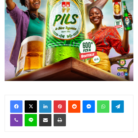
Facebook
X
Linkedin
Pinterest
Reddit
Messenger
WhatsApp
Telegra
Viber
Ligne
Partager par email
Imprimer