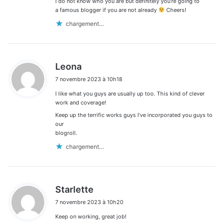
I do not know who you are but definitely you’re going to
a famous blogger if you are not already
Cheers!
chargement…
d
Leona
i
7 novembre 2023 à 10h18
t
I like what you guys are usually up too. This kind of clever
:
work and coverage!
Keep up the terrific works guys I’ve incorporated you guys to
our
blogroll.
chargement…
d
Starlette
i
7 novembre 2023 à 10h20
t
Keep on working, great job!