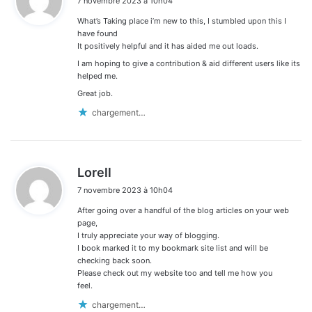
7 novembre 2023 à 10h04
t
What’s Taking place i’m new to this, I stumbled upon this I
:
have found
It positively helpful and it has aided me out loads.
I am hoping to give a contribution & aid different users like its
helped me.
Great job.
chargement…
d
Lorell
i
7 novembre 2023 à 10h04
t
After going over a handful of the blog articles on your web
:
page,
I truly appreciate your way of blogging.
I book marked it to my bookmark site list and will be
checking back soon.
Please check out my website too and tell me how you
feel.
chargement…