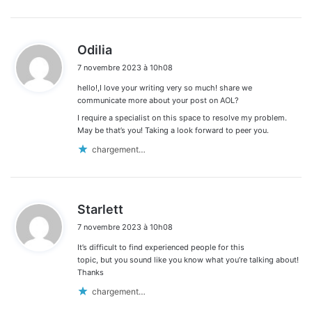
d
Odilia
i
7 novembre 2023 à 10h08
t
hello!,I love your writing very so much! share we
:
communicate more about your post on AOL?
I require a specialist on this space to resolve my problem.
May be that’s you! Taking a look forward to peer you.
chargement…
d
Starlett
i
7 novembre 2023 à 10h08
t
It’s difficult to find experienced people for this
:
topic, but you sound like you know what you’re talking about!
Thanks
chargement…