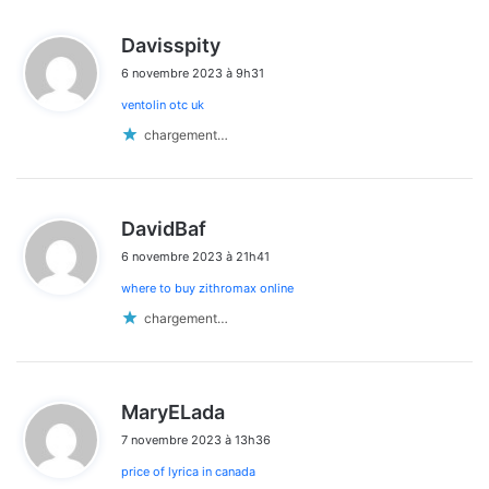
d
Davisspity
i
6 novembre 2023 à 9h31
t
ventolin otc uk
:
chargement…
d
DavidBaf
i
6 novembre 2023 à 21h41
t
where to buy zithromax online
:
chargement…
d
MaryELada
i
7 novembre 2023 à 13h36
t
price of lyrica in canada
: