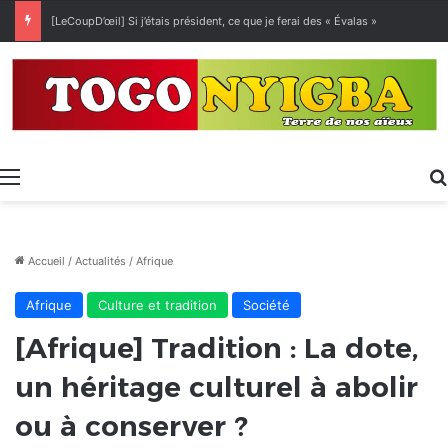
[LeCoupD’œil] Si j’étais président, ce que je ferai des « Évalas »
Menu
Accueil
/
Actualités
/
Afrique
Afrique
Culture et tradition
Société
[Afrique] Tradition : La dote,
un héritage culturel à abolir
ou à conserver ?