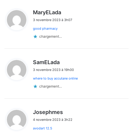
d
MaryELada
i
3 novembre 2023 à 3h07
t
good pharmacy
:
chargement…
d
SamELada
i
3 novembre 2023 à 19h00
t
where to buy accutane online
:
chargement…
d
Josephmes
i
4 novembre 2023 à 3h22
t
avodart 12.5
: