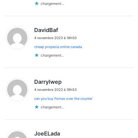
chargement…
d
DavidBaf
i
4 novembre 2023 à 18h50
t
cheap propecia online canada
:
chargement…
d
Darrylwep
i
4 novembre 2023 à 18h53
t
can you buy flomax over the counter
:
chargement…
d
JoeELada
i