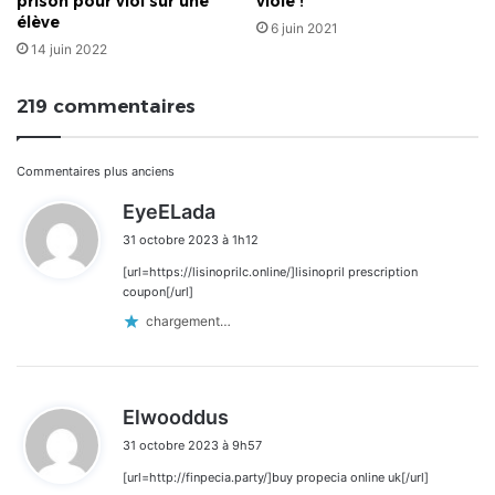
prison pour viol sur une
violé !
élève
6 juin 2021
14 juin 2022
219 commentaires
Navigation
Commentaires plus anciens
d
EyeELada
dans
i
31 octobre 2023 à 1h12
t
les
[url=https://lisinoprilc.online/]lisinopril prescription
:
commentaires
coupon[/url]
chargement…
d
Elwooddus
i
31 octobre 2023 à 9h57
t
[url=http://finpecia.party/]buy propecia online uk[/url]
: