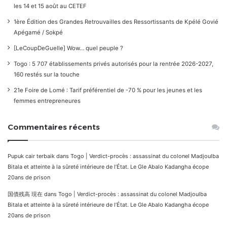
les 14 et 15 août au CETEF
1ère Édition des Grandes Retrouvailles des Ressortissants de Kpélé Govié
Apégamé / Sokpé
[LeCoupDeGuelle] Wow… quel peuple ?
Togo : 5 707 établissements privés autorisés pour la rentrée 2026-2027,
160 restés sur la touche
21e Foire de Lomé : Tarif préférentiel de -70 % pour les jeunes et les
femmes entrepreneures
Commentaires récents
Pupuk cair terbaik
dans
Togo | Verdict-procès : assassinat du colonel Madjoulba
Bitala et atteinte à la sûreté intérieure de l’État. Le Gle Abalo Kadangha écope
20ans de prison
国債残高 現在
dans
Togo | Verdict-procès : assassinat du colonel Madjoulba
Bitala et atteinte à la sûreté intérieure de l’État. Le Gle Abalo Kadangha écope
20ans de prison