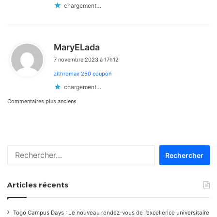
chargement…
d
MaryELada
i
7 novembre 2023 à 17h12
t
zithromax 250 coupon
:
chargement…
Navigation
Commentaires plus anciens
dans
les
Rechercher :
commentaires
Articles récents
Togo Campus Days : Le nouveau rendez-vous de l’excellence universitaire