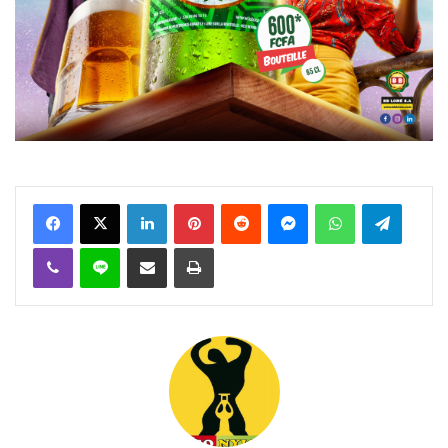
Facebook
X
Linkedin
Pinterest
Reddit
Messenger
WhatsApp
Telegra
Viber
Ligne
Partager par email
Imprimer