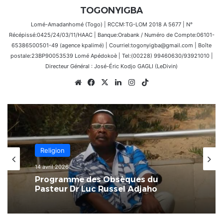
TOGONYIGBA
Lomé-Amadanhomé (Togo) | RCCM:TG-LOM 2018 A 5677 | N°
Récépissé:0425/24/03/11/HAAC | Banque:Orabank / Numéro de Compte:06101-
65386500501-49 (agence kpalimé) | Courriel:togonyigba@gmail.com | Boîte
postale:23BP90053539 Lomé Apédokoè | Tel:(00228) 99460630/93921010 |
Directeur Général : José-Éric Kodjo GAGLI (LeDivin)
Website
Facebook
X
Linkedin
Instagram
TikTok
Religion
14 avril 2026
Programme des Obsèques du
Pasteur Dr Luc Russel Adjaho