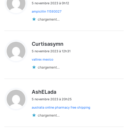
5 novembre 2023 à 0h12
t
ampicillin 11593027
:
chargement…
d
Curtisasymn
i
5 novembre 2023 à 12h31
t
valtrex mexico
:
chargement…
d
AshELada
i
5 novembre 2023 à 20h25
t
australia online pharmacy free shipping
:
chargement…