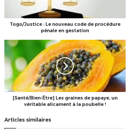
procédure
pénale
en
gestation
Togo/Justice : Le nouveau code de procédure
pénale en gestation
[Santé/Bien-
Être]
Les
graines
de
papaye,
un
véritable
alicament
à
[Santé/Bien-Être] Les graines de papaye, un
la
véritable alicament à la poubelle !
poubelle
!
Articles similaires