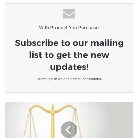
With Product You Purchase
Subscribe to our mailing
list to get the new
updates!
Lorem ipsum dolor sit amet, consectetur.
Togo/Justice
:
Le
nouveau
code
de