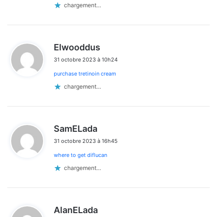
chargement…
d
Elwooddus
i
31 octobre 2023 à 10h24
t
purchase tretinoin cream
:
chargement…
d
SamELada
i
31 octobre 2023 à 16h45
t
where to get diflucan
:
chargement…
d
AlanELada
i