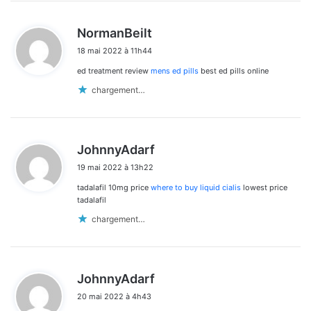
d
NormanBeilt
i
18 mai 2022 à 11h44
t
ed treatment review
mens ed pills
best ed pills online
:
chargement…
d
JohnnyAdarf
i
19 mai 2022 à 13h22
t
tadalafil 10mg price
where to buy liquid cialis
lowest price
:
tadalafil
chargement…
d
JohnnyAdarf
i
20 mai 2022 à 4h43
t