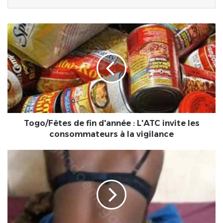
Togo/Fêtes
de
fin
d'année
:
L'ATC
invite
les
consommateurs
à
Togo/Fêtes de fin d'année : L'ATC invite les
la
consommateurs à la vigilance
vigilance
Kenya/
Éducation
:
16
élèves
arrêtés
par