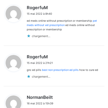
d
RogerfuM
i
15 mai 2022 à 8h40
t
ed meds online without prescription or membership
pet
:
meds without vet prescription
ed meds online without
prescription or membership
chargement…
d
RogerfuM
i
15 mai 2022 à 21h21
t
gnc ed pills
best non prescription ed pills
how to cure ed
:
chargement…
d
NormanBeilt
i
16 mai 2022 à 15h39
t