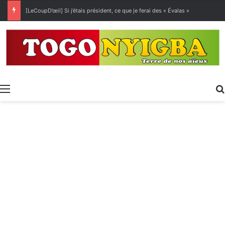
Exposition spécialisée • Expo 2027 : Sélection des entreprises togolaises pour la « Journée économique »
Menu