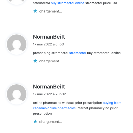
stromectol
buy stromectol online
stromectol price usa
:
chargement…
d
NormanBeilt
i
17 mai 2022 à 6h53
t
prescribing stromectol
stromectol
buy stromectol online
:
chargement…
d
NormanBeilt
i
17 mai 2022 à 20h32
t
online pharmacies without prior prescription
buying from
:
canadian online pharmacies
internet pharmacy no prior
prescription
chargement…