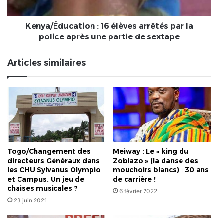
la
police
après
Kenya/Éducation : 16 élèves arrêtés par la
une
police après une partie de sextape
partie
de
Articles similaires
sextape
Togo/Changement des
Meiway : Le « king du
directeurs Généraux dans
Zoblazo » (la danse des
les CHU Sylvanus Olympio
mouchoirs blancs) ; 30 ans
et Campus. Un jeu de
de carrière !
chaises musicales ?
6 février 2022
23 juin 2021