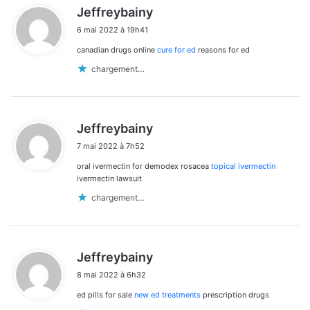
d
Jeffreybainy
i
6 mai 2022 à 19h41
t
canadian drugs online
cure for ed
reasons for ed
:
chargement…
d
Jeffreybainy
i
7 mai 2022 à 7h52
t
oral ivermectin for demodex rosacea
topical ivermectin
:
ivermectin lawsuit
chargement…
d
Jeffreybainy
i
8 mai 2022 à 6h32
t
ed pills for sale
new ed treatments
prescription drugs
: