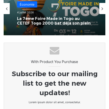
Actualités
29 juin 2026
Économie
CETEF-Togo • Santé mentale au
salon HUMANIS : un pilier
4 juillet 2026
indissociable du bien-être général
La 7ème Foire Made in Togo au
CETEF Togo 2000 bat déjà son plein
With Product You Purchase
Subscribe to our mailing
list to get the new
updates!
Lorem ipsum dolor sit amet, consectetur.