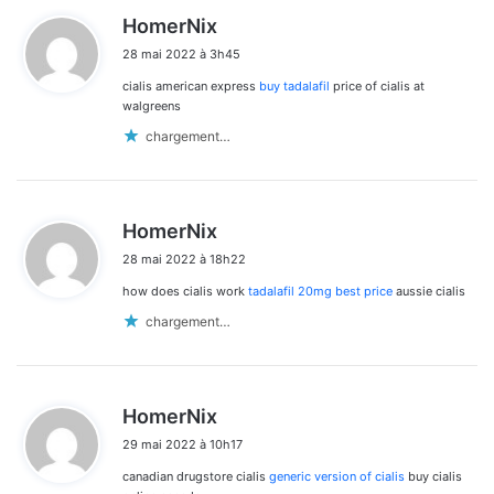
d
HomerNix
i
28 mai 2022 à 3h45
t
cialis american express
buy tadalafil
price of cialis at
:
walgreens
chargement…
d
HomerNix
i
28 mai 2022 à 18h22
t
how does cialis work
tadalafil 20mg best price
aussie cialis
:
chargement…
d
HomerNix
i
29 mai 2022 à 10h17
t
canadian drugstore cialis
generic version of cialis
buy cialis
: