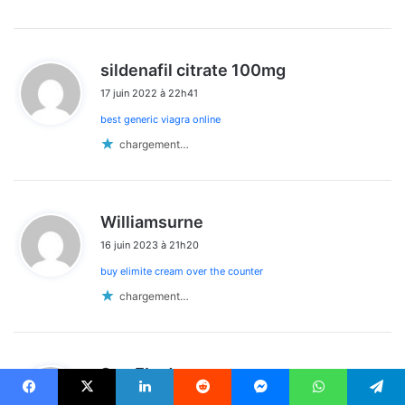
d
sildenafil citrate 100mg
i
17 juin 2022 à 22h41
t
best generic viagra online
:
chargement…
d
Williamsurne
i
16 juin 2023 à 21h20
t
buy elimite cream over the counter
:
chargement…
d
SamELada
i
25 juin 2023 à 4h04
t
Facebook
X
Linkedin
Reddit
Messenger
WhatsApp
Telegram