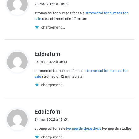
i
23 mai 2022 à 11h09
t
stromectol for humans for sale
stromectol for humans for
:
sale
cost of ivermectin 1% cream
chargement…
d
Eddiefom
i
24 mai 2022 à 4h10
t
stromectol for humans for sale
stromectol for humans for
:
sale
stromectol 12 mg tablets
chargement…
d
Eddiefom
i
24 mai 2022 à 18h51
t
stromectol for sale
ivermectin dose dogs
ivermectin studies
:
chargement…