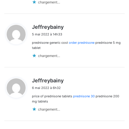
commentaires
chargement…
d
Jeffreybainy
i
5 mai 2022 à 14h33
t
prednisone generic cost
order prednisone
prednisone 5 mg
:
tablet
chargement…
d
Jeffreybainy
i
6 mai 2022 à 6h32
t
price of prednisone tablets
prednisone 30
prednisone 200
:
mg tablets
chargement…