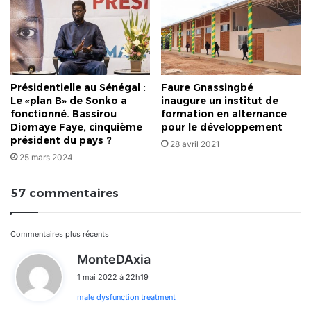
Présidentielle au Sénégal :
Faure Gnassingbé
Le «plan B» de Sonko a
inaugure un institut de
fonctionné. Bassirou
formation en alternance
Diomaye Faye, cinquième
pour le développement
président du pays ?
28 avril 2021
25 mars 2024
57 commentaires
Navigation
Commentaires plus récents
d
MonteDAxia
dans
i
1 mai 2022 à 22h19
t
les
male dysfunction treatment
: