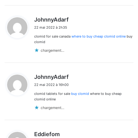
d
JohnnyAdarf
i
22 mai 2022 à 2h35
t
clomid for sale canada
where to buy cheap clomid online
buy
:
clomid
chargement…
d
JohnnyAdarf
i
22 mai 2022 à 16h00
t
clomid tablets for sale
buy clomid
where to buy cheap
:
clomid online
chargement…
d
Eddiefom