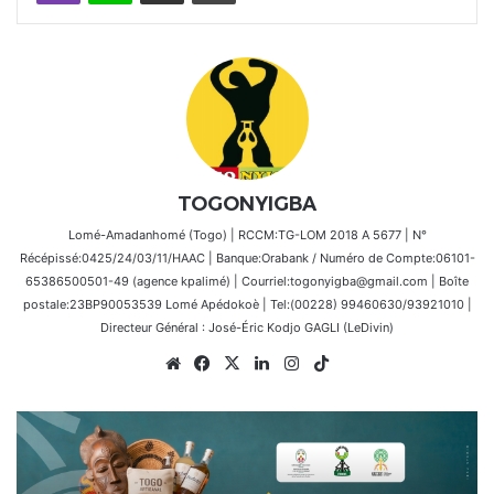
TOGONYIGBA
Lomé-Amadanhomé (Togo) | RCCM:TG-LOM 2018 A 5677 | N°
Récépissé:0425/24/03/11/HAAC | Banque:Orabank / Numéro de Compte:06101-
65386500501-49 (agence kpalimé) | Courriel:togonyigba@gmail.com | Boîte
postale:23BP90053539 Lomé Apédokoè | Tel:(00228) 99460630/93921010 |
Directeur Général : José-Éric Kodjo GAGLI (LeDivin)
Website
Facebook
X
Linkedin
Instagram
TikTok