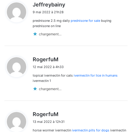
d
Jeffreybainy
i
9 mai 2022 à 21h28
t
prednisone 2.5 mg daily
prednisone for sale
buying
:
prednisone on line
chargement…
d
RogerfuM
i
12 mai 2022 à 4h33
t
topical ivermectin for cats
ivermectin for lice in humans
:
ivermectin 1
chargement…
d
RogerfuM
i
13 mai 2022 à 12h31
t
horse wormer ivermectin
ivermectin pills for dogs
ivermectin