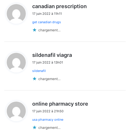
d
canadian prescription
i
17 juin 2022 à 11h11
t
get canadian drugs
:
chargement…
d
sildenafil viagra
i
17 juin 2022 à 13h01
t
sildenafil
:
chargement…
d
online pharmacy store
i
17 juin 2022 à 21h50
t
usa pharmacy online
:
chargement…