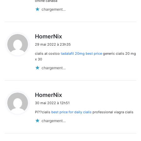
online canada
chargement…
d
HomerNix
i
29 mai 2022 à 23h35
t
cialis at costco
tadalafil 20mg best price
generic cialis 20 mg
:
x 30
chargement…
d
HomerNix
i
30 mai 2022 à 12h51
t
Рї??cialis
best price for daily cialis
professional viagra cialis
:
chargement…