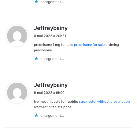
chargement…
d
Jeffreybainy
i
8 mai 2022 à 20h31
t
prednisone 1 mg for sale
prednisone for sale
ordering
:
prednisone
chargement…
d
Jeffreybainy
i
9 mai 2022 à 9h00
t
ivermectin paste for rabbits
stromectol without prescription
:
ivermectin tablets price
chargement…