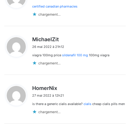
certified canadian pharmacies
:
chargement…
d
MichaelZit
i
26 mai 2022 à 21h12
t
viagra 100mg price
sildenafil 100 mg
100mg viagra
:
chargement…
d
HomerNix
i
27 mai 2022 à 12h21
t
is there a generic cialis available?
cialis
cheap cialis pills men
:
chargement…