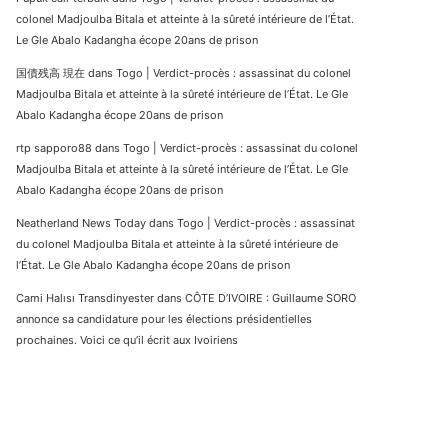
colonel Madjoulba Bitala et atteinte à la sûreté intérieure de l’État.
Le Gle Abalo Kadangha écope 20ans de prison
国債残高 現在
dans
Togo | Verdict-procès : assassinat du colonel
Madjoulba Bitala et atteinte à la sûreté intérieure de l’État. Le Gle
Abalo Kadangha écope 20ans de prison
rtp sapporo88
dans
Togo | Verdict-procès : assassinat du colonel
Madjoulba Bitala et atteinte à la sûreté intérieure de l’État. Le Gle
Abalo Kadangha écope 20ans de prison
Neatherland News Today
dans
Togo | Verdict-procès : assassinat
du colonel Madjoulba Bitala et atteinte à la sûreté intérieure de
l’État. Le Gle Abalo Kadangha écope 20ans de prison
Cami Halısı Transdinyester
dans
CÔTE D’IVOIRE : Guillaume SORO
annonce sa candidature pour les élections présidentielles
prochaines. Voici ce qu’il écrit aux Ivoiriens