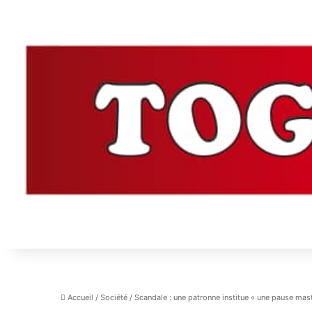
Accueil
/
Société
/
Scandale : une patronne institue « une pause mas