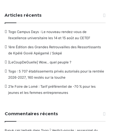
Articles récents
Togo Campus Days : Le nouveau rendez-vous de
l’excellence universitaire les 14 et 15 août au CETEF
1ère Édition des Grandes Retrouvailles des Ressortissants
de Kpélé Govié Apégamé / Sokpé
[LeCoupDeGuelle] Wow… quel peuple ?
Togo : 5 707 établissements privés autorisés pour la rentrée
2026-2027, 160 restés sur la touche
21e Foire de Lomé : Tarif préférentiel de -70 % pour les
jeunes et les femmes entrepreneures
Commentaires récents
Pupuk cair terbaik
dans
Togo | Verdict-procès : assassinat du