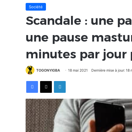
Société
Scandale : une pa
une pause mastur
minutes par jour
TOGONYIGBA
18 mai 2021
Dernière mise à jour: 18
Facebook
X
Linkedin