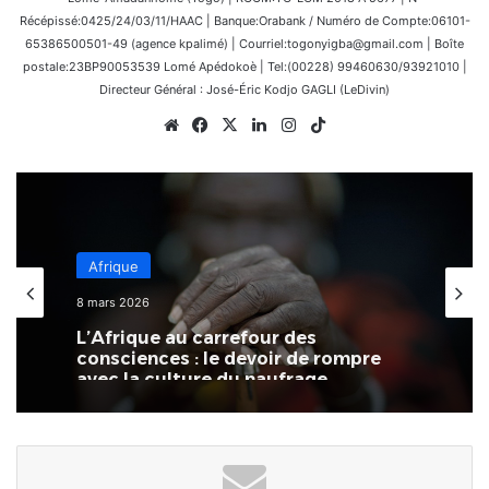
Récépissé:0425/24/03/11/HAAC | Banque:Orabank / Numéro de Compte:06101-
65386500501-49 (agence kpalimé) | Courriel:togonyigba@gmail.com | Boîte
postale:23BP90053539 Lomé Apédokoè | Tel:(00228) 99460630/93921010 |
Directeur Général : José-Éric Kodjo GAGLI (LeDivin)
Website
Facebook
X
Linkedin
Instagram
TikTok
Afrique
8 mars 2026
L’Afrique au carrefour des
consciences : le devoir de rompre
avec la culture du naufrage