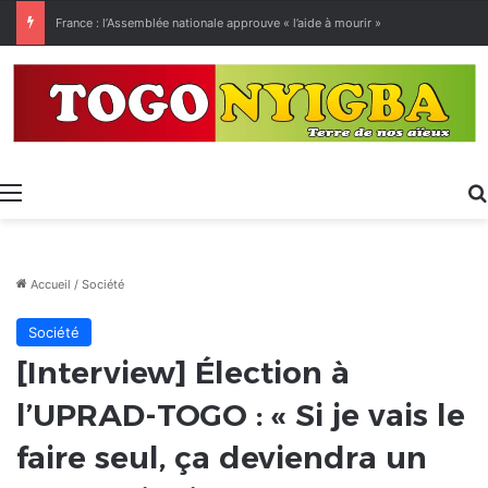
[LeCoupD’œil] Le chassé-croisé entre vacanciers de juillet et d’août a commencé.
Menu
Accueil
/
Société
Société
[Interview] Élection à
l’UPRAD-TOGO : « Si je vais le
faire seul, ça deviendra un