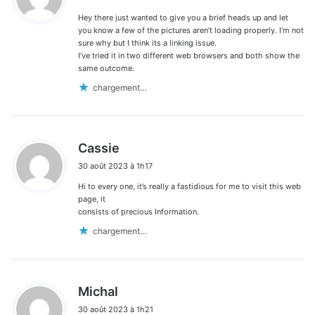
t
Hey there just wanted to give you a brief heads up and let
:
you know a few of the pictures aren’t loading properly. I’m not
sure why but I think its a linking issue.
I’ve tried it in two different web browsers and both show the
same outcome.
chargement…
d
Cassie
i
30 août 2023 à 1h17
t
Hi to every one, it’s really a fastidious for me to visit this web
:
page, it
consists of precious Information.
chargement…
d
Michal
i
30 août 2023 à 1h21
t