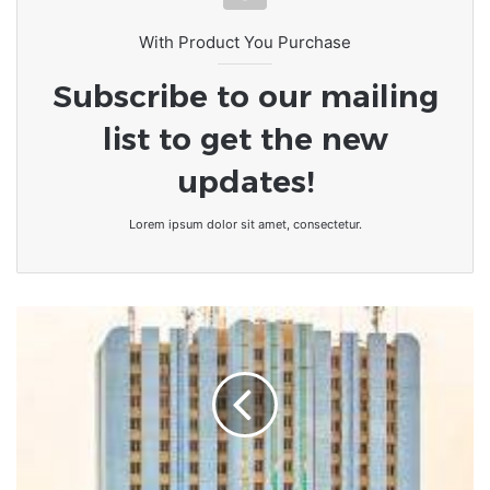
With Product You Purchase
Subscribe to our mailing
list to get the new
updates!
Lorem ipsum dolor sit amet, consectetur.
Togo/La
BTCI
devient
IB
Bank
Togo
:
IB