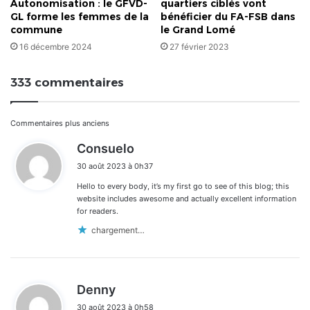
Autonomisation : le GFVD-
quartiers ciblés vont
GL forme les femmes de la
bénéficier du FA-FSB dans
commune
le Grand Lomé
16 décembre 2024
27 février 2023
333 commentaires
Navigation
Commentaires plus anciens
d
Consuelo
dans
i
30 août 2023 à 0h37
t
les
Hello to every body, it’s my first go to see of this blog; this
:
commentaires
website includes awesome and actually excellent information
for readers.
chargement…
d
Denny
i
30 août 2023 à 0h58