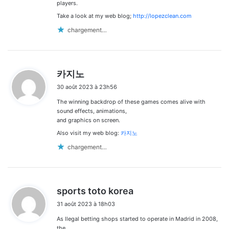
:
players.
Take a look at my web blog;
http://lopezclean.com
chargement…
d
카지노
i
30 août 2023 à 23h56
t
The winning backdrop of these games comes alive with
:
sound effects, animations,
and graphics on screen.
Also visit my web blog:
카지노
chargement…
d
sports toto korea
i
31 août 2023 à 18h03
t
As llegal betting shops started to operate in Madrid in 2008,
:
the