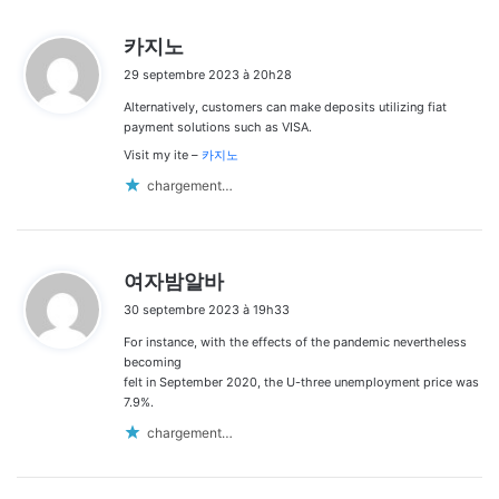
d
카지노
i
29 septembre 2023 à 20h28
t
Alternatively, customers can make deposits utilizing fiat
:
payment solutions such as VISA.
Visit my ite –
카지노
chargement…
d
여자밤알바
i
30 septembre 2023 à 19h33
t
For instance, with the effects of the pandemic nevertheless
:
becoming
felt in September 2020, the U-three unemployment price was
7.9%.
chargement…