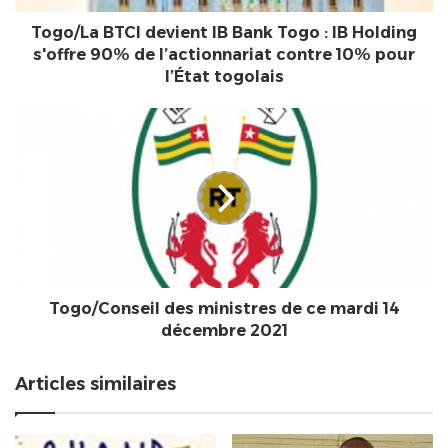
Holding
s'offre
Togo/La BTCI devient IB Bank Togo : IB Holding
90%
s'offre 90% de l’actionnariat contre 10% pour
de
l’État togolais
l’actionnariat
contre
Togo/Conseil
10%
des
pour
ministres
l’État
de
togolais
ce
mardi
14
décembre
2021
Togo/Conseil des ministres de ce mardi 14
décembre 2021
Articles similaires