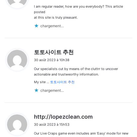
I am regular reader, how are you everybody? This article
:
posted
at this site is truly pleasant.
chargement…
d
토토사이트 추천
i
30 août 2023 à 10h38
t
Our specialists cut by means of the cluttrr to uncover
:
actionable and trustweorthy information.
My site …
토토사이트 추천
chargement…
d
http://lopezclean.com
i
30 août 2023 à 15h53
t
Our Live Craps game even includes ann ‘Easy’ mode for new