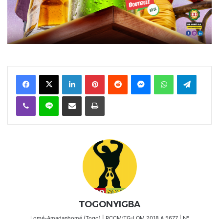
Facebook
X
Linkedin
Pinterest
Reddit
Messenger
WhatsApp
Telegra
Viber
Ligne
Partager par email
Imprimer
TOGONYIGBA
Lomé-Amadanhomé (Togo) | RCCM:TG-LOM 2018 A 5677 | N°