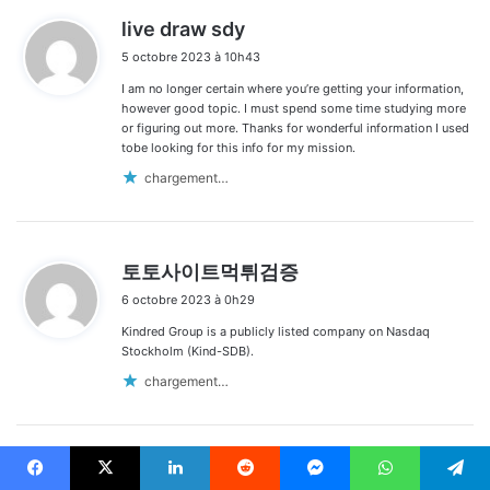
d
live draw sdy
i
5 octobre 2023 à 10h43
t
I am no longer certain where you’re getting your information,
:
however good topic. I must spend some time studying more
or figuring out more. Thanks for wonderful information I used
tobe looking for this info for my mission.
chargement…
d
토토사이트먹튀검증
i
6 octobre 2023 à 0h29
t
Kindred Group is a publicly listed company on Nasdaq
:
Stockholm (Kind-SDB).
chargement…
d
dewatogel
Facebook
X
Linkedin
Reddit
Messenger
WhatsApp
Telegram
i