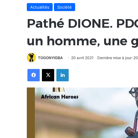
Actualités
Société
Pathé DIONE. PD
un homme, une gr
TOGONYIGBA
20 avril 2021
Dernière mise à jour: 20
Facebook
X
Linkedin