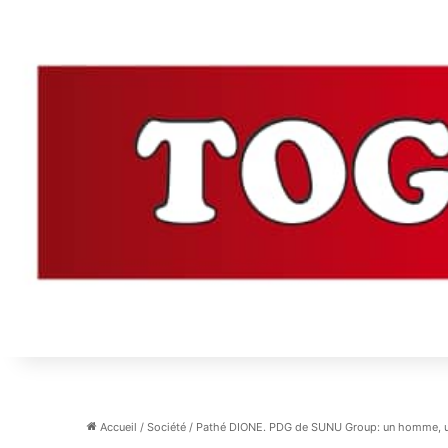
Accueil
/
Société
/
Pathé DIONE. PDG de SUNU Group: un homme, un