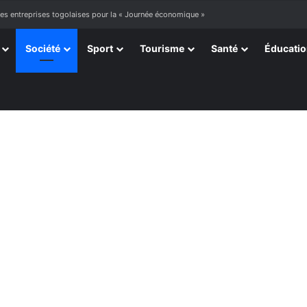
à mourir »
Société
Sport
Tourisme
Santé
Éducati