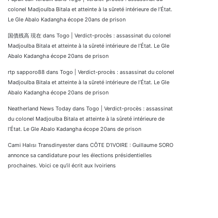
colonel Madjoulba Bitala et atteinte à la sûreté intérieure de l’État.
Le Gle Abalo Kadangha écope 20ans de prison
国債残高 現在
dans
Togo | Verdict-procès : assassinat du colonel
Madjoulba Bitala et atteinte à la sûreté intérieure de l’État. Le Gle
Abalo Kadangha écope 20ans de prison
rtp sapporo88
dans
Togo | Verdict-procès : assassinat du colonel
Madjoulba Bitala et atteinte à la sûreté intérieure de l’État. Le Gle
Abalo Kadangha écope 20ans de prison
Neatherland News Today
dans
Togo | Verdict-procès : assassinat
du colonel Madjoulba Bitala et atteinte à la sûreté intérieure de
l’État. Le Gle Abalo Kadangha écope 20ans de prison
Cami Halısı Transdinyester
dans
CÔTE D’IVOIRE : Guillaume SORO
annonce sa candidature pour les élections présidentielles
prochaines. Voici ce qu’il écrit aux Ivoiriens