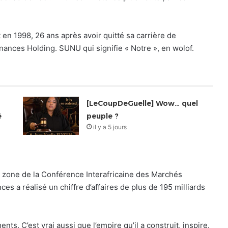
 en 1998, 26 ans après avoir quitté sa carrière de
ances Holding. SUNU qui signifie « Notre », en wolof.
[LeCoupDeGuelle] Wow… quel
é
peuple ?
il y a 5 jours
a zone de la Conférence Interafricaine des Marchés
 a réalisé un chiffre d’affaires de plus de 195 milliards
s. C’est vrai aussi que l’empire qu’il a construit, inspire.