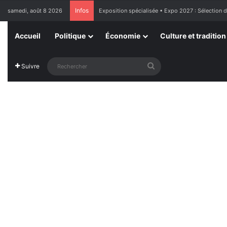
Infos
samedi, août 8 2026
France : l’Assemblée nationale approuve « l’aide 
Accueil
Politique
Économie
Culture et tradition
Rechercher
Suivre