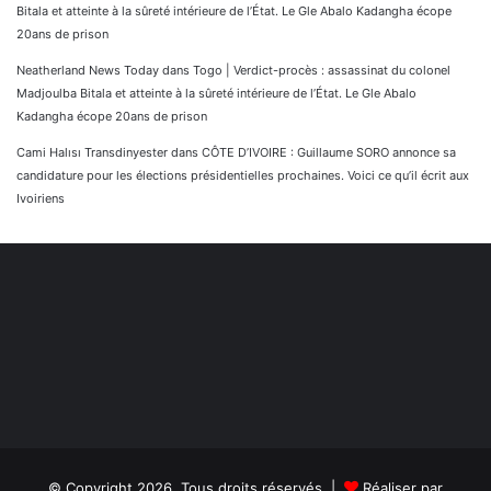
Bitala et atteinte à la sûreté intérieure de l’État. Le Gle Abalo Kadangha écope
20ans de prison
Neatherland News Today
dans
Togo | Verdict-procès : assassinat du colonel
Madjoulba Bitala et atteinte à la sûreté intérieure de l’État. Le Gle Abalo
Kadangha écope 20ans de prison
Cami Halısı Transdinyester
dans
CÔTE D’IVOIRE : Guillaume SORO annonce sa
candidature pour les élections présidentielles prochaines. Voici ce qu’il écrit aux
Ivoiriens
© Copyright 2026, Tous droits réservés |
Réaliser par