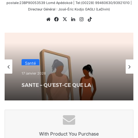
postale:23BP90053539 Lomé Apédokoè | Tel:(00228) 99460630/93921010 |
Directeur Général : José-Éric Kodjo GAGLI (LeDivin)
Website
Facebook
X
Linkedin
Instagram
TikTok
Santé
17 janvier 2026
SANTE – QU’EST-CE QUE LA
DYSMORPHOPHOBIE ?
With Product You Purchase