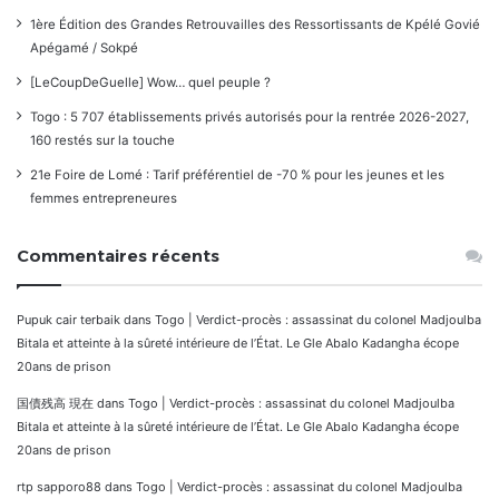
1ère Édition des Grandes Retrouvailles des Ressortissants de Kpélé Govié
Apégamé / Sokpé
[LeCoupDeGuelle] Wow… quel peuple ?
Togo : 5 707 établissements privés autorisés pour la rentrée 2026-2027,
160 restés sur la touche
21e Foire de Lomé : Tarif préférentiel de -70 % pour les jeunes et les
femmes entrepreneures
Commentaires récents
Pupuk cair terbaik
dans
Togo | Verdict-procès : assassinat du colonel Madjoulba
Bitala et atteinte à la sûreté intérieure de l’État. Le Gle Abalo Kadangha écope
20ans de prison
国債残高 現在
dans
Togo | Verdict-procès : assassinat du colonel Madjoulba
Bitala et atteinte à la sûreté intérieure de l’État. Le Gle Abalo Kadangha écope
20ans de prison
rtp sapporo88
dans
Togo | Verdict-procès : assassinat du colonel Madjoulba