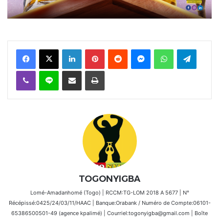
Facebook
X
Linkedin
Pinterest
Reddit
Messenger
WhatsApp
Telegra
Viber
Ligne
Partager par email
Imprimer
TOGONYIGBA
Lomé-Amadanhomé (Togo) | RCCM:TG-LOM 2018 A 5677 | N°
Récépissé:0425/24/03/11/HAAC | Banque:Orabank / Numéro de Compte:06101-
65386500501-49 (agence kpalimé) | Courriel:togonyigba@gmail.com | Boîte