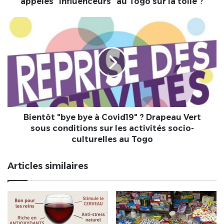
appelés "Influenceurs" au Togo sur la toile ?
"Influenceurs"
au
Bientôt
Togo
"bye
sur
bye
la
à
toile
Covid19"
?
?
Drapeau
Vert
sous
conditions
Bientôt "bye bye à Covid19" ? Drapeau Vert
sur
sous conditions sur les activités socio-
les
culturelles au Togo
activités
socio-
Articles similaires
culturelles
au
Togo