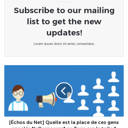
Subscribe to our mailing
list to get the new
updates!
Lorem ipsum dolor sit amet, consectetur.
[Échos
du
Net]
Quelle
est
la
place
de
ces
gens
[Échos du Net] Quelle est la place de ces gens
appelés