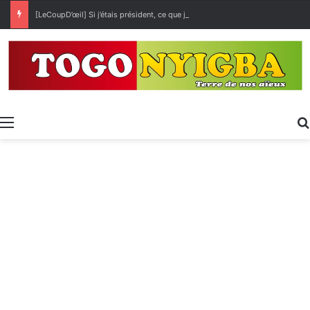
[LeCoupD’œil] Si j’étais président, ce que je ferai des « Évalas »
Menu