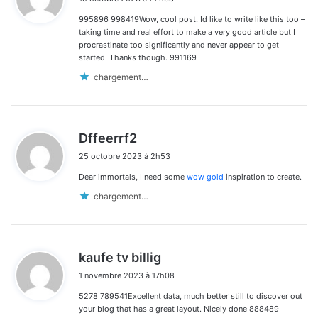
t
995896 998419Wow, cool post. Id like to write like this too –
:
taking time and real effort to make a very good article but I
procrastinate too significantly and never appear to get
started. Thanks though. 991169
chargement…
d
Dffeerrf2
i
25 octobre 2023 à 2h53
t
Dear immortals, I need some
wow gold
inspiration to create.
:
chargement…
d
kaufe tv billig
i
1 novembre 2023 à 17h08
t
5278 789541Excellent data, much better still to discover out
:
your blog that has a great layout. Nicely done 888489