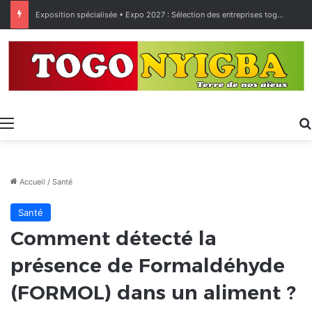
Exposition spécialisée • Expo 2027 : Sélection des entreprises togolaises pour la « Journée économique »
Menu
Accueil
/
Santé
Santé
Comment détecté la
présence de Formaldéhyde
(FORMOL) dans un aliment ?