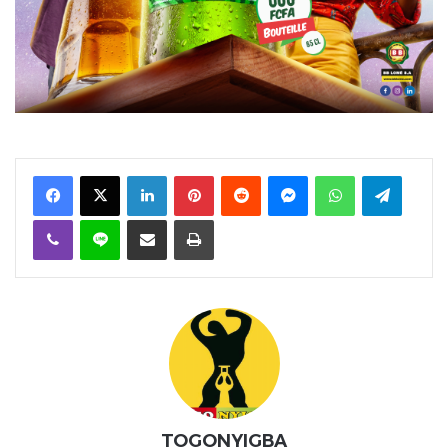
Facebook
X
Linkedin
Pinterest
Reddit
Messenger
WhatsApp
Telegra
Viber
Ligne
Partager par email
Imprimer
TOGONYIGBA