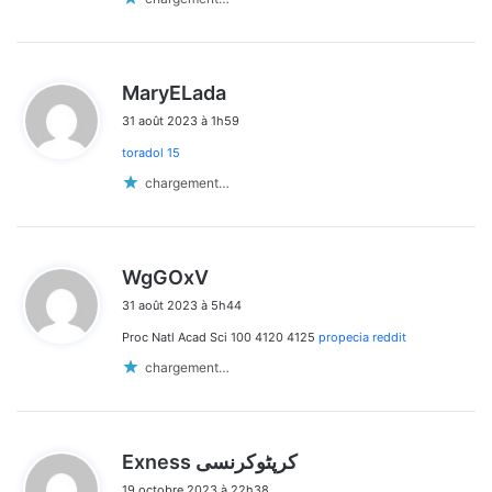
d
MaryELada
i
31 août 2023 à 1h59
t
toradol 15
:
chargement…
d
WgGOxV
i
31 août 2023 à 5h44
t
Proc Natl Acad Sci 100 4120 4125
propecia reddit
:
chargement…
d
Exness کرپٹوکرنسی
i
19 octobre 2023 à 22h38