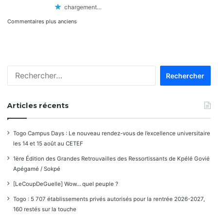
chargement…
Navigation
Commentaires plus anciens
dans
les
Rechercher :
commentaires
Articles récents
Togo Campus Days : Le nouveau rendez-vous de l’excellence universitaire
les 14 et 15 août au CETEF
1ère Édition des Grandes Retrouvailles des Ressortissants de Kpélé Govié
Apégamé / Sokpé
[LeCoupDeGuelle] Wow… quel peuple ?
Togo : 5 707 établissements privés autorisés pour la rentrée 2026-2027,
160 restés sur la touche