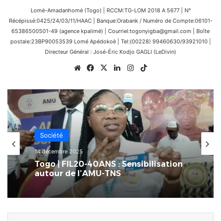
Lomé-Amadanhomé (Togo) | RCCM:TG-LOM 2018 A 5677 | N°
Récépissé:0425/24/03/11/HAAC | Banque:Orabank / Numéro de Compte:06101-
65386500501-49 (agence kpalimé) | Courriel:togonyigba@gmail.com | Boîte
postale:23BP90053539 Lomé Apédokoè | Tel:(00228) 99460630/93921010 |
Directeur Général : José-Éric Kodjo GAGLI (LeDivin)
Website
Facebook
X
Linkedin
Instagram
TikTok
Société
Santé
14 décembre 2025
24 juin 2026
Togo | FIL20-40ANS : Sensibilisation
autour de l’AMU-TNS
Lomé accueille la 2ème édition
d’HUMANIS : la santé pour tous au