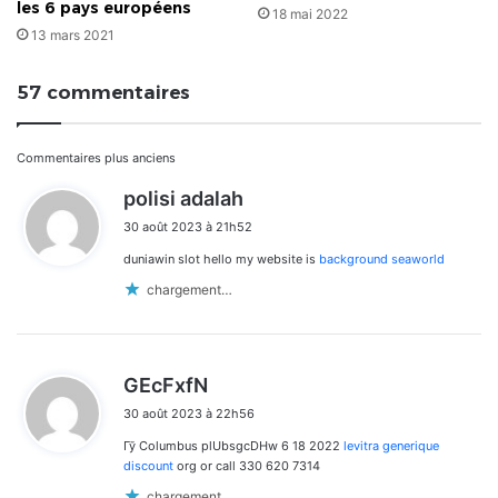
les 6 pays européens
18 mai 2022
13 mars 2021
57 commentaires
Navigation
Commentaires plus anciens
d
polisi adalah
dans
i
30 août 2023 à 21h52
t
les
duniawin slot hello my website is
background seaworld
:
commentaires
chargement…
d
GEcFxfN
i
30 août 2023 à 22h56
t
Гў Columbus plUbsgcDHw 6 18 2022
levitra generique
:
discount
org or call 330 620 7314
chargement…