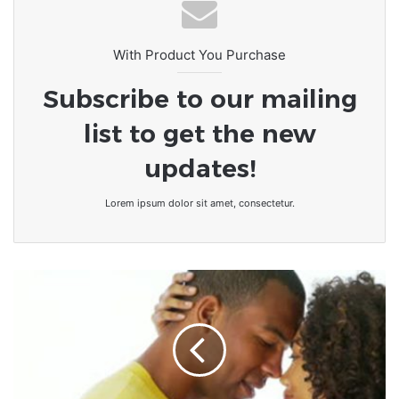
cœur du CETEF
With Product You Purchase
Subscribe to our mailing
list to get the new
updates!
Lorem ipsum dolor sit amet, consectetur.
Comprendre
pourquoi
8
FEMMES
sur
10
on