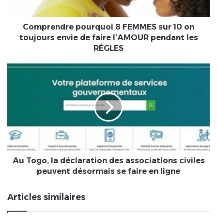
toujours
envie
de
Comprendre pourquoi 8 FEMMES sur 10 on
faire
toujours envie de faire l’AMOUR pendant les
l’AMOUR
RÈGLES
pendant
les
Au
RÈGLES
Togo,
la
déclaration
des
associations
civiles
peuvent
désormais
se
Au Togo, la déclaration des associations civiles
faire
peuvent désormais se faire en ligne
en
ligne
Articles similaires