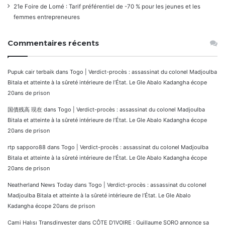
21e Foire de Lomé : Tarif préférentiel de -70 % pour les jeunes et les
femmes entrepreneures
Commentaires récents
Pupuk cair terbaik
dans
Togo | Verdict-procès : assassinat du colonel Madjoulba
Bitala et atteinte à la sûreté intérieure de l’État. Le Gle Abalo Kadangha écope
20ans de prison
国債残高 現在
dans
Togo | Verdict-procès : assassinat du colonel Madjoulba
Bitala et atteinte à la sûreté intérieure de l’État. Le Gle Abalo Kadangha écope
20ans de prison
rtp sapporo88
dans
Togo | Verdict-procès : assassinat du colonel Madjoulba
Bitala et atteinte à la sûreté intérieure de l’État. Le Gle Abalo Kadangha écope
20ans de prison
Neatherland News Today
dans
Togo | Verdict-procès : assassinat du colonel
Madjoulba Bitala et atteinte à la sûreté intérieure de l’État. Le Gle Abalo
Kadangha écope 20ans de prison
Cami Halısı Transdinyester
dans
CÔTE D’IVOIRE : Guillaume SORO annonce sa