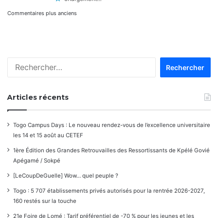
Navigation
Commentaires plus anciens
dans
les
Rechercher :
commentaires
Articles récents
Togo Campus Days : Le nouveau rendez-vous de l’excellence universitaire
les 14 et 15 août au CETEF
1ère Édition des Grandes Retrouvailles des Ressortissants de Kpélé Govié
Apégamé / Sokpé
[LeCoupDeGuelle] Wow… quel peuple ?
Togo : 5 707 établissements privés autorisés pour la rentrée 2026-2027,
160 restés sur la touche
21e Foire de Lomé : Tarif préférentiel de -70 % pour les jeunes et les