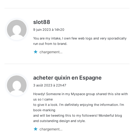
d
slot88
i
9 juin 2023 à 14h20
t
You are my intake, I own few web logs and very sporadically
:
run out from to brand.
chargement…
d
acheter quixin en Espagne
i
3 août 2023 à 22h47
t
Howdy! Someone in my Myspace group shared this site with
:
us so I came
to give it a look. I’m definitely enjoying the information. I’m
book-marking
and will be tweeting this to my followers! Wonderful blog
and outstanding design and style.
chargement…