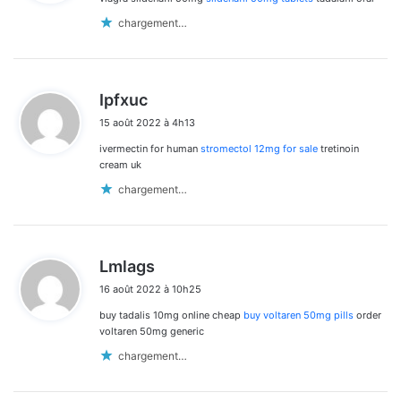
:
chargement…
d
Ipfxuc
i
15 août 2022 à 4h13
t
ivermectin for human
stromectol 12mg for sale
tretinoin
:
cream uk
chargement…
d
Lmlags
i
16 août 2022 à 10h25
t
buy tadalis 10mg online cheap
buy voltaren 50mg pills
order
:
voltaren 50mg generic
chargement…