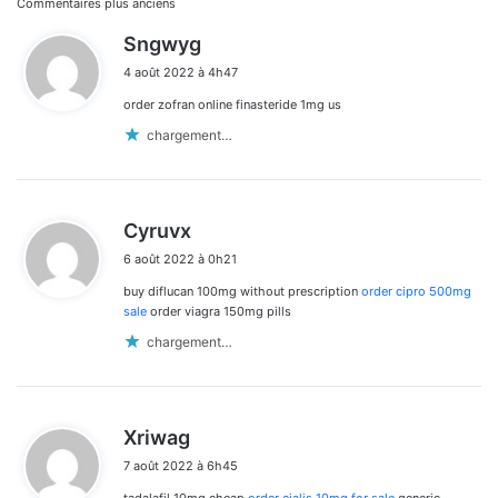
Navigation
Commentaires plus anciens
d
Sngwyg
dans
i
4 août 2022 à 4h47
t
les
order zofran online finasteride 1mg us
:
commentaires
chargement…
d
Cyruvx
i
6 août 2022 à 0h21
t
buy diflucan 100mg without prescription
order cipro 500mg
:
sale
order viagra 150mg pills
chargement…
d
Xriwag
i
7 août 2022 à 6h45
t