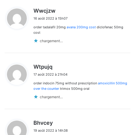
d
Wwcjzw
i
16 août 2022 à 15h07
t
order tadalafil 20mg
avana 200mg cost
diclofenac 50mg
:
cost
chargement…
d
Wtpujq
i
17 août 2022 à 21h04
t
order indocin 75mg without prescription
amoxicillin 500mg
:
over the counter
trimox 500mg oral
chargement…
d
Bhvcey
i
19 août 2022 à 14h38
t