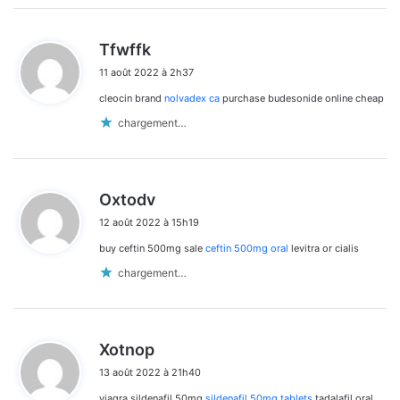
d
Tfwffk
i
11 août 2022 à 2h37
t
cleocin brand
nolvadex ca
purchase budesonide online cheap
:
chargement…
d
Oxtodv
i
12 août 2022 à 15h19
t
buy ceftin 500mg sale
ceftin 500mg oral
levitra or cialis
:
chargement…
d
Xotnop
i
13 août 2022 à 21h40
t
viagra sildenafil 50mg
sildenafil 50mg tablets
tadalafil oral