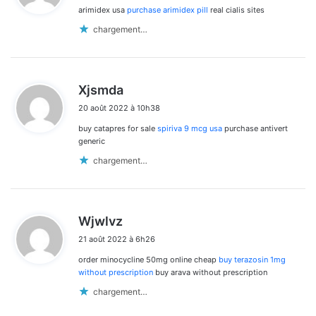
arimidex usa
purchase arimidex pill
real cialis sites
:
chargement…
d
Xjsmda
i
20 août 2022 à 10h38
t
buy catapres for sale
spiriva 9 mcg usa
purchase antivert
:
generic
chargement…
d
Wjwlvz
i
21 août 2022 à 6h26
t
order minocycline 50mg online cheap
buy terazosin 1mg
:
without prescription
buy arava without prescription
chargement…