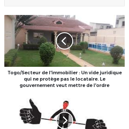
Togo/Secteur
de
l'immobilier
:
Un
vide
juridique
qui
ne
protège
Togo/Secteur de l'immobilier : Un vide juridique
pas
qui ne protège pas le locataire. Le
le
gouvernement veut mettre de l'ordre
locataire.
Le
LeCoupD'oEiL/
gouvernement
L'intérêt
veut
guide
mettre
le
de
monde
l'ordre
et