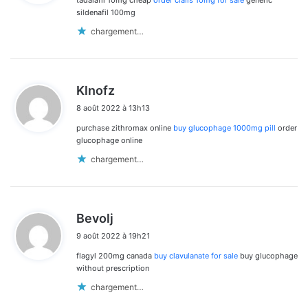
tadalafil 10mg cheap
order cialis 10mg for sale
generic
:
sildenafil 100mg
chargement…
d
Klnofz
i
8 août 2022 à 13h13
t
purchase zithromax online
buy glucophage 1000mg pill
order
:
glucophage online
chargement…
d
Bevolj
i
9 août 2022 à 19h21
t
flagyl 200mg canada
buy clavulanate for sale
buy glucophage
:
without prescription
chargement…