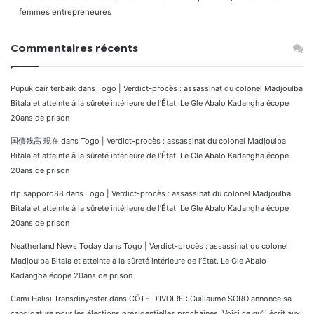
femmes entrepreneures
Commentaires récents
Pupuk cair terbaik
dans
Togo | Verdict-procès : assassinat du colonel Madjoulba
Bitala et atteinte à la sûreté intérieure de l’État. Le Gle Abalo Kadangha écope
20ans de prison
国債残高 現在
dans
Togo | Verdict-procès : assassinat du colonel Madjoulba
Bitala et atteinte à la sûreté intérieure de l’État. Le Gle Abalo Kadangha écope
20ans de prison
rtp sapporo88
dans
Togo | Verdict-procès : assassinat du colonel Madjoulba
Bitala et atteinte à la sûreté intérieure de l’État. Le Gle Abalo Kadangha écope
20ans de prison
Neatherland News Today
dans
Togo | Verdict-procès : assassinat du colonel
Madjoulba Bitala et atteinte à la sûreté intérieure de l’État. Le Gle Abalo
Kadangha écope 20ans de prison
Cami Halısı Transdinyester
dans
CÔTE D’IVOIRE : Guillaume SORO annonce sa
candidature pour les élections présidentielles prochaines. Voici ce qu’il écrit aux