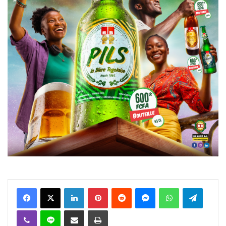
Facebook
X
Linkedin
Pinterest
Reddit
Messenger
WhatsApp
Telegra
Viber
Ligne
Partager par email
Imprimer