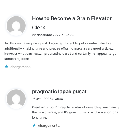
How to Become a Grain Elevator
d
Clerk
i
22 décembre 2022 à 13h03
t
Aw, this was a very nice post. In concept I want to put in writing like this
:
additionally – taking time and precise effort to make a very good article…
however what can I say… I procrastinate alot and certainly not appear to get
something done.
chargement…
d
pragmatic lapak pusat
i
16 avril 2023 à 3h48
t
Great write-up, I’m regular visitor of one’s blog, maintain up
:
the nice operate, and It’s going to be a regular visitor for a
long time.
chargement…