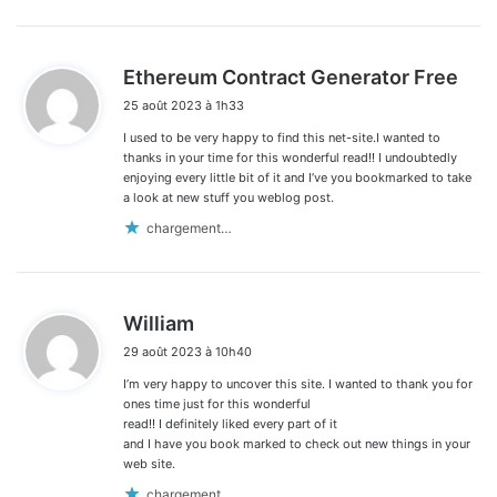
d
Ethereum Contract Generator Free
i
25 août 2023 à 1h33
t
I used to be very happy to find this net-site.I wanted to
:
thanks in your time for this wonderful read!! I undoubtedly
enjoying every little bit of it and I’ve you bookmarked to take
a look at new stuff you weblog post.
chargement…
d
William
i
29 août 2023 à 10h40
t
I’m very happy to uncover this site. I wanted to thank you for
:
ones time just for this wonderful
read!! I definitely liked every part of it
and I have you book marked to check out new things in your
web site.
chargement…