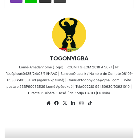
TOGONYIGBA
Lomé-Amadanhomé (Togo) | RCCM:TG-LOM 2018 A 5677 | N°
Récépissé:0425/24/03/11/HAAC | Banque:Orabank / Numéro de Compte:06101-
65386500501-49 (agence kpalimé) | Courriel:togonyigba@gmail.com | Boîte
postale:23BP90053539 Lomé Apédokoè | Tel:(00228) 99460630/93921010 |
Directeur Général : José-Éric Kodjo GAGLI (LeDivin)
Website
Facebook
X
Linkedin
Instagram
TikTok