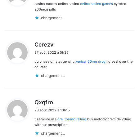
casino moons online casino
online casino games
cytotec
:
200mcg pills
chargement…
d
Ccrezv
i
27 août 2022 à 5h35
t
purchase orlistat generic
xenical 60mg drug
lioresal over the
:
counter
chargement…
d
Qxqfro
i
28 août 2022 à 10h15
t
tizanidine usa
oral toradol 10mg
buy metoclopramide 20mg
:
without prescription
chargement…