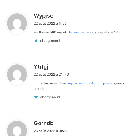
d
Wypjse
i
22 août 2022 à 1h56
t
azulfidine 500 mg uk
depakote oral
cost depakote 500mg
:
chargement…
d
Ytrlgj
i
22 août 2022 à 21h40
t
imdur for sale online
buy isosorbide 40mg generic
generic
:
atenolol
chargement…
d
Gorndb
i
26 août 2022 à 0h30
t