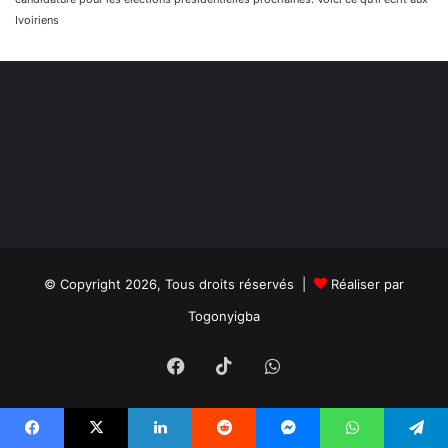
Ivoiriens
© Copyright 2026, Tous droits réservés |
Réaliser par
Togonyigba
Facebook
TikTok
WhatsApp
Facebook
X
Linkedin
Reddit
Messenger
WhatsApp
Telegram