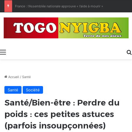
[LeCoupD’œil] Le chassé-croisé entre vacanciers de juillet et d’août a commencé.
Menu
Accueil
/
Santé
Santé
Société
Santé/Bien-être : Perdre du
poids : ces petites astuces
(parfois insoupçonnées)