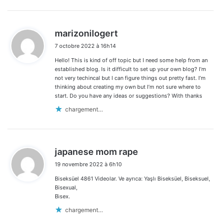
d
marizonilogert
i
7 octobre 2022 à 16h14
t
Hello! This is kind of off topic but I need some help from an
:
established blog. Is it difficult to set up your own blog? I’m
not very techincal but I can figure things out pretty fast. I’m
thinking about creating my own but I’m not sure where to
start. Do you have any ideas or suggestions? With thanks
chargement…
d
japanese mom rape
i
19 novembre 2022 à 6h10
t
Biseksüel 4861 Videolar. Ve ayrıca: Yaşlı Biseksüel, Biseksuel,
:
Bisexual,
Bi̇sex.
chargement…