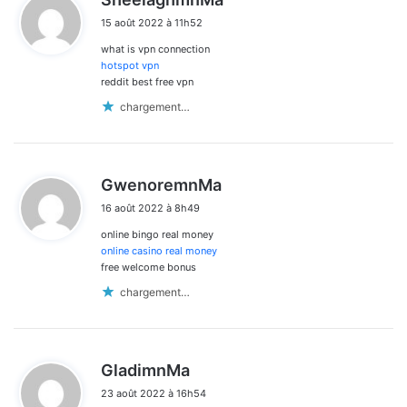
i
15 août 2022 à 11h52
t
what is vpn connection
:
hotspot vpn
reddit best free vpn
chargement…
d
GwenoremnMa
i
16 août 2022 à 8h49
t
online bingo real money
:
online casino real money
free welcome bonus
chargement…
d
GladimnMa
i
23 août 2022 à 16h54
t