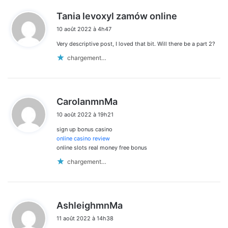
d
Tania levoxyl zamów online
i
10 août 2022 à 4h47
t
Very descriptive post, I loved that bit. Will there be a part 2?
:
chargement…
d
CarolanmnMa
i
10 août 2022 à 19h21
t
sign up bonus casino
:
online casino review
online slots real money free bonus
chargement…
d
AshleighmnMa
i
11 août 2022 à 14h38
t