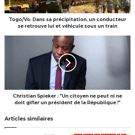
retrouve
lui
et
Togo/Vo: Dans sa précipitation, un conducteur
véhicule
se retrouve lui et véhicule sous un train
sous
un
Christian
train
Spieker
:
"Un
citoyen
ne
peut
ni
ne
doit
Christian Spieker : "Un citoyen ne peut ni ne
gifler
doit gifler un président de la République !"
un
président
Articles similaires
de
la
République