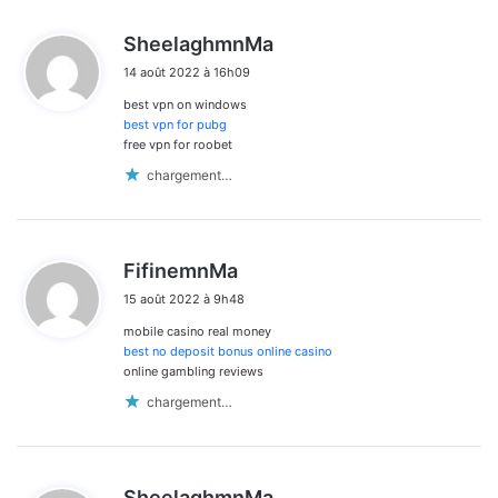
d
SheelaghmnMa
i
14 août 2022 à 16h09
t
best vpn on windows
:
best vpn for pubg
free vpn for roobet
chargement…
d
FifinemnMa
i
15 août 2022 à 9h48
t
mobile casino real money
:
best no deposit bonus online casino
online gambling reviews
chargement…
d
SheelaghmnMa