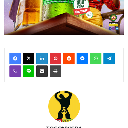
Facebook
X
Linkedin
Pinterest
Reddit
Messenger
WhatsApp
Telegra
Viber
Ligne
Partager par email
Imprimer