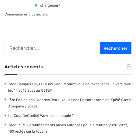
chargement…
Navigation
Commentaires plus anciens
dans
les
Rechercher :
commentaires
Articles récents
Togo Campus Days : Le nouveau rendez-vous de l’excellence universitaire
les 14 et 15 août au CETEF
1ère Édition des Grandes Retrouvailles des Ressortissants de Kpélé Govié
Apégamé / Sokpé
[LeCoupDeGuelle] Wow… quel peuple ?
Togo : 5 707 établissements privés autorisés pour la rentrée 2026-2027,
160 restés sur la touche