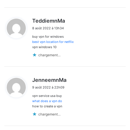
d
TeddiemnMa
i
8 août 2022 à 13h34
t
buy vpn for windows
:
best vpn location for netflix
vpn windows 10
chargement…
d
JenneemnMa
i
9 août 2022 à 22h09
t
vpn service usa buy
:
what does a vpn do
how to create a vpn
chargement…