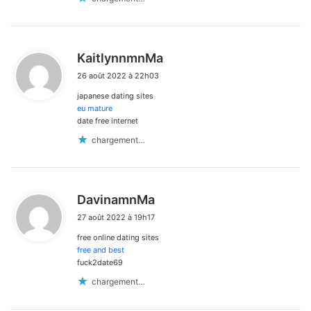
d
KaitlynnmnMa
i
26 août 2022 à 22h03
t
japanese dating sites
:
eu mature
date free internet
chargement…
d
DavinamnMa
i
27 août 2022 à 19h17
t
free online dating sites
:
free and best
fuck2date69
chargement…