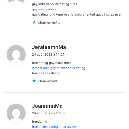
gay indiana online dating sites
:
gay mucle dating
gay dating long term relationship oriented guys into spanish
chargement…
d
JeraleemnMa
i
24 août 2022 à 11h21
t
free dating gay black men
:
leather men gay minneapolis dating
free gay sex dating
chargement…
d
JoannmnMa
i
24 août 2022 à 13h38
t
freedating
:
free online dating sites reviews