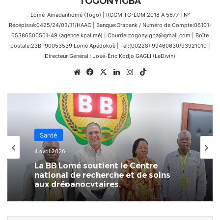
TOGONYIGBA
Lomé-Amadanhomé (Togo) | RCCM:TG-LOM 2018 A 5677 | N°
Récépissé:0425/24/03/11/HAAC | Banque:Orabank / Numéro de Compte:06101-
65386500501-49 (agence kpalimé) | Courriel:togonyigba@gmail.com | Boîte
postale:23BP90053539 Lomé Apédokoè | Tel:(00228) 99460630/93921010 |
Directeur Général : José-Éric Kodjo GAGLI (LeDivin)
Website
Facebook
X
Linkedin
Instagram
TikTok
Santé
4 avril 2026
La BB Lomé soutient le Centre
national de recherche et de soins
aux drépanocytaires.