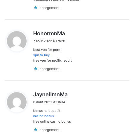
chargement…
d
HonormnMa
i
7 août 2022 à 17h28
t
best vpn for porn
:
vpn to buy
free vpn for netflix reddit
chargement…
d
JaynellmnMa
i
8 août 2022 à 11h34
t
bonus no deposit
:
kasino bonus
free online casino bonus
chargement…