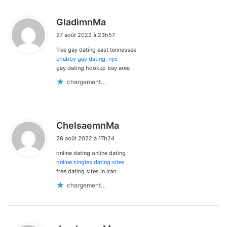
d
GladimnMa
i
27 août 2022 à 23h57
t
free gay dating east tennessee
:
chubby gay dating, nyc
gay dating hookup bay area
chargement…
d
ChelsaemnMa
i
28 août 2022 à 17h24
t
online dating online dating
:
online singles dating sites
free dating sites in iran
chargement…
d