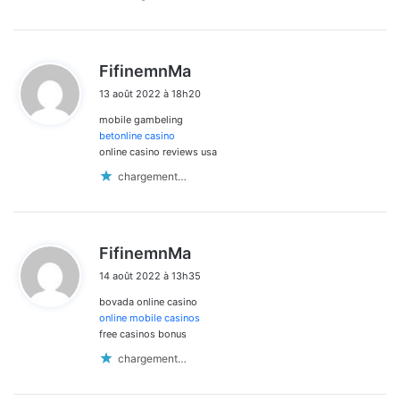
d
FifinemnMa
i
13 août 2022 à 18h20
t
mobile gambeling
:
betonline casino
online casino reviews usa
chargement…
d
FifinemnMa
i
14 août 2022 à 13h35
t
bovada online casino
:
online mobile casinos
free casinos bonus
chargement…