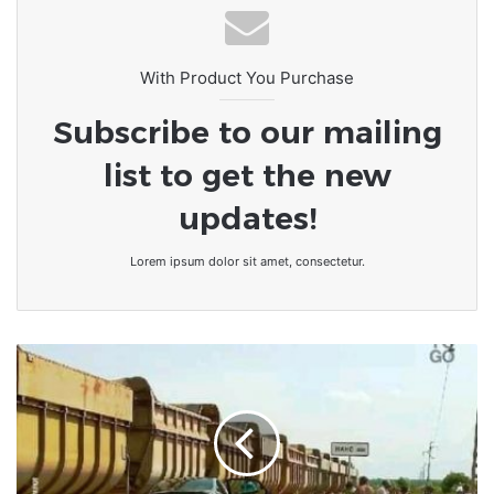
With Product You Purchase
Subscribe to our mailing
list to get the new
updates!
Lorem ipsum dolor sit amet, consectetur.
Togo/Vo:
Dans
sa
précipitation,
un
conducteur
se