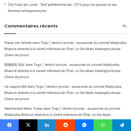
21e Foire de Lomé : Tarif préférentiel de -70 % pour les jeunes et les
femmes entrepreneures
Commentaires récents
Pupuk cair terbaik
dans
Togo | Verdict-procès : assassinat du colonel Madjoulba
Bitala et atteinte à la sûreté intérieure de l’État. Le Gle Abalo Kadangha écope
20ans de prison
国債残高 現在
dans
Togo | Verdict-procès : assassinat du colonel Madjoulba
Bitala et atteinte à la sûreté intérieure de l’État. Le Gle Abalo Kadangha écope
20ans de prison
rtp sapporo88
dans
Togo | Verdict-procès : assassinat du colonel Madjoulba
Bitala et atteinte à la sûreté intérieure de l’État. Le Gle Abalo Kadangha écope
20ans de prison
Neatherland News Today
dans
Togo | Verdict-procès : assassinat du colonel
Madjoulba Bitala et atteinte à la sûreté intérieure de l’État. Le Gle Abalo
Kadangha écope 20ans de prison
Cami Halısı Transdinyester
dans
CÔTE D’IVOIRE : Guillaume SORO annonce sa
Facebook
X
Linkedin
Reddit
Messenger
WhatsApp
Telegram