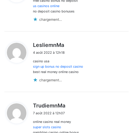
free casino bonus no deposit
:
us casinos online
no deposit casino bonuses
chargement…
d
LesliemnMa
i
4 août 2022 à 12h18
t
casino usa
:
sign up bonus no deposit casino
best real money online casino
chargement…
d
TrudiemnMa
i
7 août 2022 à 12h07
t
online casino real money
:
super slots casino
gambling casino online bonus