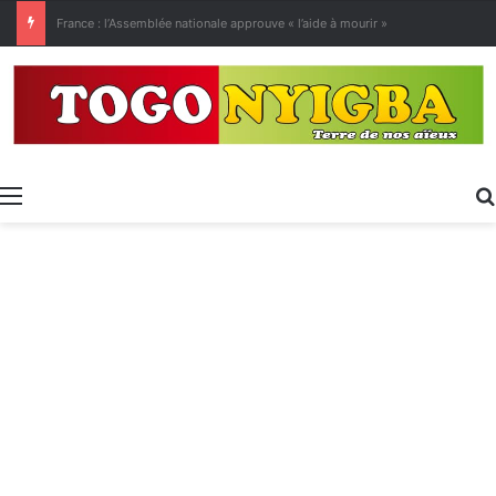
[LeCoupD’œil] Le chassé-croisé entre vacanciers de juillet et d’août a commencé.
Menu