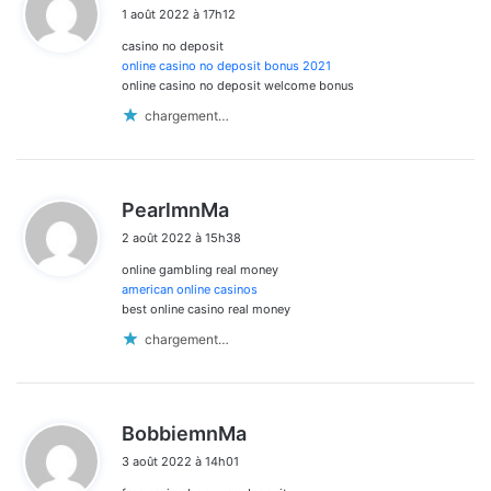
i
1 août 2022 à 17h12
t
casino no deposit
:
online casino no deposit bonus 2021
online casino no deposit welcome bonus
chargement…
d
PearlmnMa
i
2 août 2022 à 15h38
t
online gambling real money
:
american online casinos
best online casino real money
chargement…
d
BobbiemnMa
i
3 août 2022 à 14h01
t