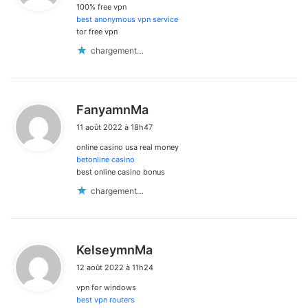
100% free vpn
:
best anonymous vpn service
tor free vpn
chargement…
d
FanyamnMa
i
11 août 2022 à 18h47
t
online casino usa real money
:
betonline casino
best online casino bonus
chargement…
d
KelseymnMa
i
12 août 2022 à 11h24
t
vpn for windows
:
best vpn routers