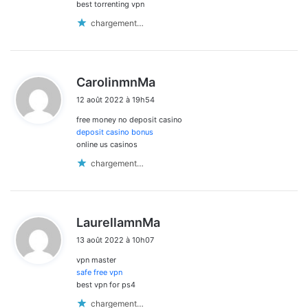
best torrenting vpn
chargement…
d
CarolinmnMa
i
12 août 2022 à 19h54
t
free money no deposit casino
:
deposit casino bonus
online us casinos
chargement…
d
LaurellamnMa
i
13 août 2022 à 10h07
t
vpn master
:
safe free vpn
best vpn for ps4
chargement…