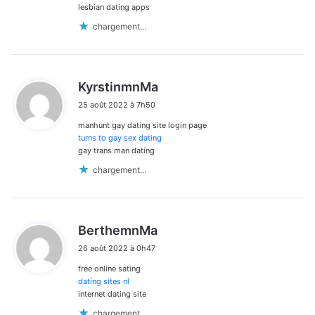
lesbian dating apps
chargement…
d
KyrstinmnMa
i
25 août 2022 à 7h50
t
manhunt gay dating site login page
:
turns to gay sex dating
gay trans man dating
chargement…
d
BerthemnMa
i
26 août 2022 à 0h47
t
free online sating
:
dating sites nl
internet dating site
chargement…