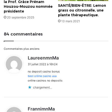
la Prof. Grâce Prénam
SANTÉ/BIEN-ÊTRE: Lemon
Houzou-Mouzou nommée
grass ou citronnelle, une
présidente
plante thérapeutique.
20 septembre 2025
13 mars 2021
84 commentaires
Navigation
Commentaires plus anciens
d
LaureenmnMa
dans
i
31 juillet 2022 à 16h24
t
les
no deposit casino bonus
:
commentaires
best online casino usa
online casinos no deposits
chargement…
d
FrannimnMa